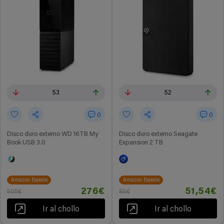
53
52
0
0
Disco duro externo WD 16TB My
Disco duro externo Seagate
Book USB 3.0
Expansion 2 TB
Amazon España
Amazon España
276€
51,54€
505€
85€
Ir al chollo
Ir al chollo