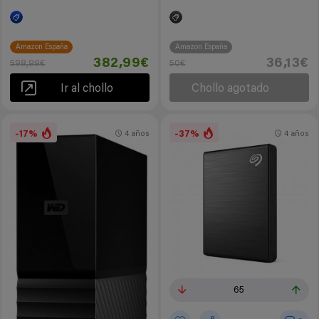
Amazon España
Amazon España
382,99€
36,13€
598,99€
50€
Ir al chollo
Chollo agotado
-17%
-37%
4 años
4 años
65