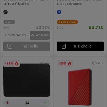
1.5 TB 2.5" USB 3.0
1TB de sobremesa
miravia
Amazon España
32,17€
86,71€
60€
140€
DescuentoExtra
ver cupón
Ir al chollo
Ir al chollo
-39%
-35%
3 años
3 años
152