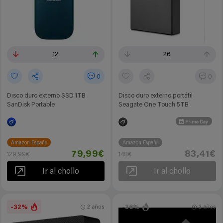
12
26
0
0
Disco duro externo SSD 1TB
Disco duro externo portátil
SanDisk Portable
Seagate One Touch 5TB
Prime Day
Amazon España
Amazon España
79,99€
83,41€
129,99€
148€
Ir al chollo
Ir al chollo
-32%
-36%
2 años
2 años