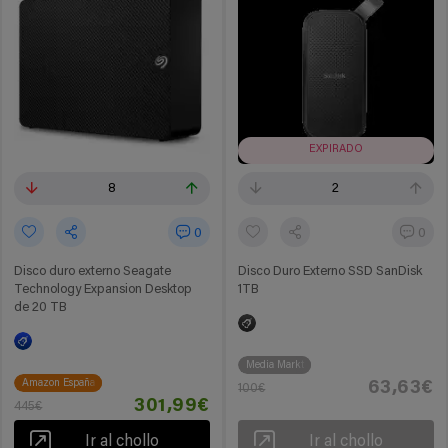
EXPIRADO
8
2
0
0
Disco duro externo Seagate
Disco Duro Externo SSD SanDisk
Technology Expansion Desktop
1TB
de 20 TB
Media Markt
Amazon España
63,63€
100€
301,99€
445€
Ir al chollo
Ir al chollo