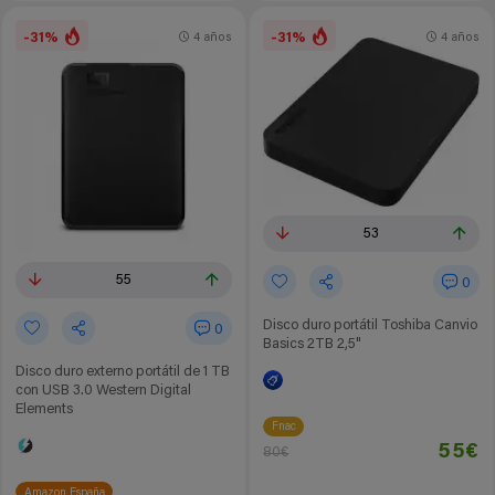
-31%
-31%
4 años
4 años
53
55
0
Disco duro portátil Toshiba Canvio
0
Basics 2TB 2,5"
Disco duro externo portátil de 1 TB
con USB 3.0 Western Digital
Elements
Fnac
55€
80€
Amazon España