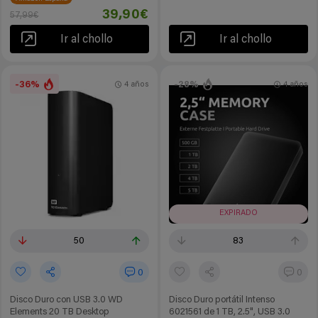
39,90€
57,99€
Ir al chollo
Ir al chollo
-36%
-28%
4 años
4 años
EXPIRADO
50
83
0
0
Disco Duro con USB 3.0 WD
Disco Duro portátil Intenso
Elements 20 TB Desktop
6021561 de 1 TB, 2.5", USB 3.0