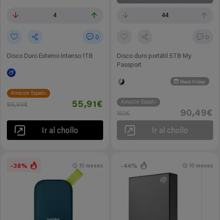
4
44
0
0
Disco Duro Externo Intenso 1TB
Disco duro portátil 5TB My
Passport
Black Friday
Amazon España
Amazon España
55,91€
89,99€
90,49€
150€
Ir al chollo
Ir al chollo
-38%
-44%
10 meses
10 meses