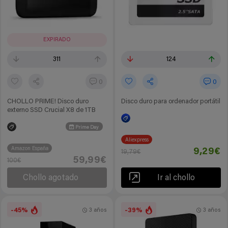
EXPIRADO
311
124
0
0
CHOLLO PRIME! Disco duro
Disco duro para ordenador portátil
externo SSD Crucial X8 de 1TB
Prime Day
Aliexpress
Amazon España
9,29€
19,79€
59,99€
100€
Chollo agotado
Ir al chollo
-45%
-39%
3 años
3 años