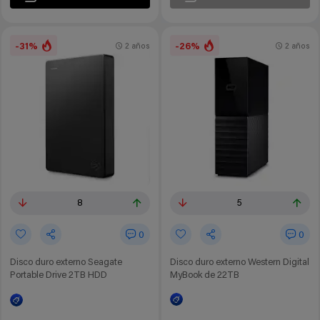
-31%
-26%
2 años
2 años
5
8
0
0
Disco duro externo Western Digital
Disco duro externo Seagate
MyBook de 22TB
Portable Drive 2TB HDD