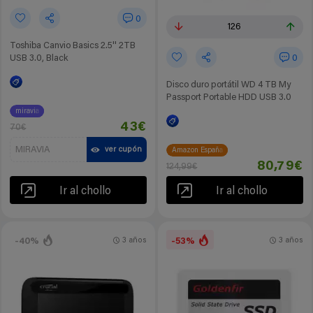
0
126
Toshiba Canvio Basics 2.5'' 2TB
0
USB 3.0, Black
Disco duro portátil WD 4 TB My
Passport Portable HDD USB 3.0
miravia
43€
70€
MIRAVIA
ver cupón
Amazon España
80,79€
124,99€
Ir al chollo
Ir al chollo
-40%
-53%
3 años
3 años