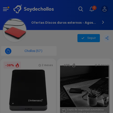
0
Ofertas Discos duros externos - Agosto - 2026
Seguir
Chollos (57)
-38%
-40%
2 meses
8 meses