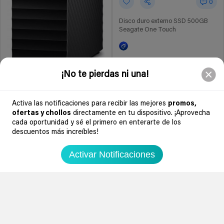
0
Disco duro externo SSD 500GB
Seagate One Touch
Amazon España
¡No te pierdas ni una!
59€
94€
33
Activa las notificaciones para recibir las mejores
promos,
ofertas y chollos
directamente en tu dispositivo. ¡Aprovecha
0
cada oportunidad y sé el primero en enterarte de los
descuentos más increíbles!
WD My Book de 12TB
Activar Notificaciones
Amazon España
199€
240€
Ir al chollo
Ir al chollo