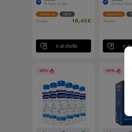
Hace
13 días
Hace
15 dí
Amazon España
ISDIN
Amazon España
P
16,45€
26,95€
49,99€
Ir al chollo
Ir al
-46%
-59%