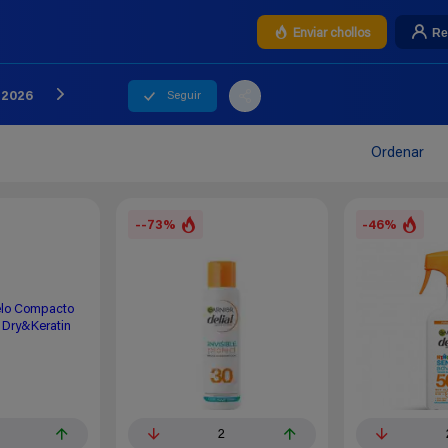
Re
Enviar chollos
Seguir
- 2026
Ordenar
--73%
-46%
2