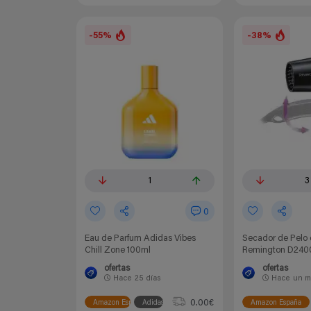
-55%
-38%
1
3
0
Eau de Parfum Adidas Vibes
Secador de Pelo 
Chill Zone 100ml
Remington D240
ofertas
ofertas
Hace
25 días
Hace
un m
0.00€
Amazon España
Adidas
Amazon España