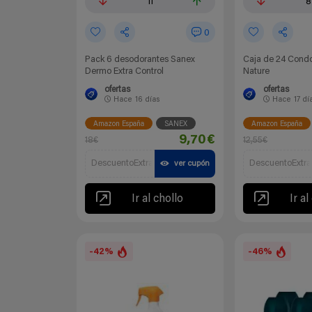
11
8
0
Pack 6 desodorantes Sanex
Caja de 24 Condo
Dermo Extra Control
Nature
ofertas
ofertas
Hace
16 días
Hace
17 dí
Amazon España
SANEX
Amazon España
9,70€
18€
12,55€
DescuentoExtra
DescuentoExtra
ver cupón
Ir al chollo
Ir al
-42%
-46%