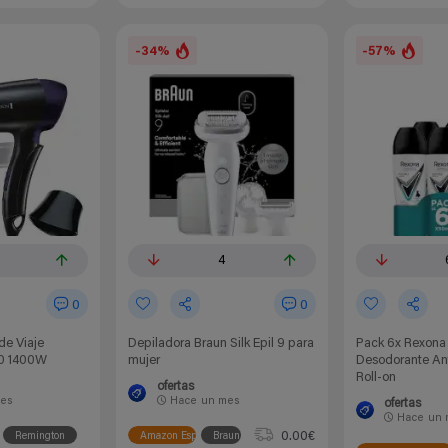
-34%
-57%
4
0
0
de Viaje
Depiladora Braun Silk Epil 9 para
Pack 6x Rexona 
0 1400W
mujer
Desodorante Ant
Roll-on
ofertas
es
Hace
un mes
ofertas
Hace
un 
0.00€
Remington
Amazon España
Braun