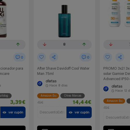
8
0
0
cionador para
After Shave Davidoff Cool Water
PROMO 3x2! 3x
incare
Man 75ml
solar Garnier Del
Advanced IP50
ofertas
s
Hace
8 días
ofertas
Hace
12 d
ulldog
Amazon España
Otras Marcas
Amazon España
3,39€
14,44€
45€
45€
DescuentoExtra
ver cupón
ver cupón
DescuentoExtr