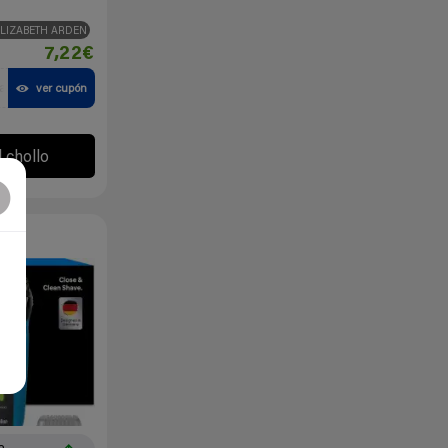
ELIZABETH ARDEN
7,22€
a
ver cupón
l chollo