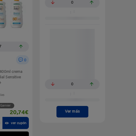
0
7
0
400ml crema
ial Sensitive
+
0
ías
Garnier
Ver más
20,74€
a
ver cupón