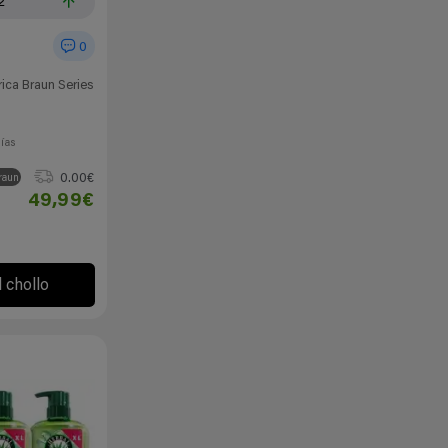
2
0
rica Braun Series
días
0.00€
raun
49,99€
l chollo