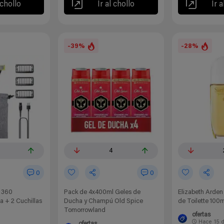
 chollo
Ir al chollo
Ir a
-39%
-28%
4
0
0
e 360
Pack de 4x400ml Geles de
Elizabeth Arden
a + 2 Cuchillas
Ducha y Champú Old Spice
de Toilette 100m
Tomorrowland
ofertas
Hace
15 
ofertas