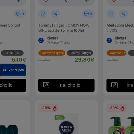
0
0
0
nes Control
Tommy Hilfiger TOMMY NOW
Afeitadora Eléct
GIRL Eau de Toilette 100ml
3 310S
ofertas
ofertas
as
Hace
17 días
Hace
18 
CONTROL
Amazon España
Tommy Hilfiger
Amazon España
B
5,10€
29,80€
65,09€
74,99€
ver cupón
 chollo
Ir al chollo
Ir a
-36%
-33%