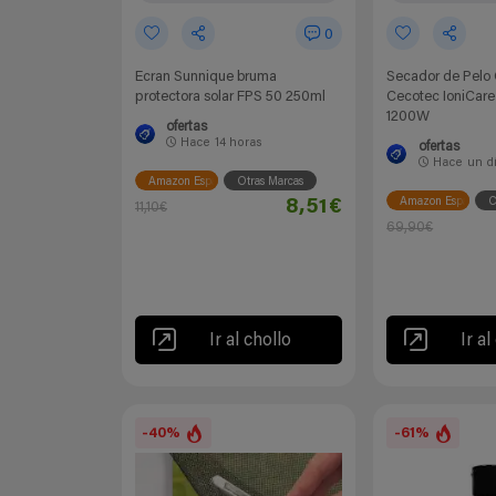
0
Ecran Sunnique bruma
Secador de Pelo
protectora solar FPS 50 250ml
Cecotec IoniCare
1200W
ofertas
Hace
14 horas
ofertas
Hace
un d
Amazon España
Otras Marcas
Amazon España
C
8,51€
11,10€
69,90€
Ir al chollo
Ir al
-40%
-61%