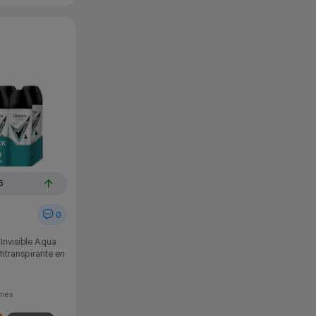
6
0
Invisible Aqua
itranspirante en
mes