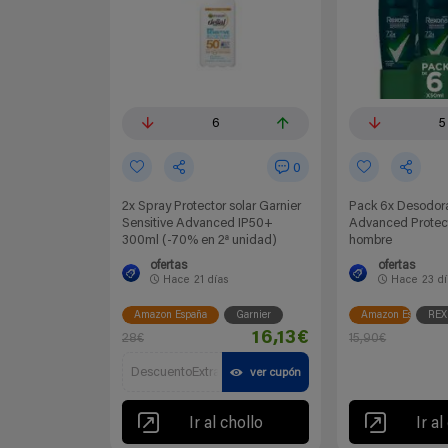
6
5
0
2x Spray Protector solar Garnier
Pack 6x Desodor
Sensitive Advanced IP50+
Advanced Protec
300ml (-70% en 2ª unidad)
hombre
ofertas
ofertas
Hace
21 días
Hace
23 d
Amazon España
Garnier
Amazon España
RE
16,13€
28€
15,90€
DescuentoExtra
ver cupón
Ir al chollo
Ir al