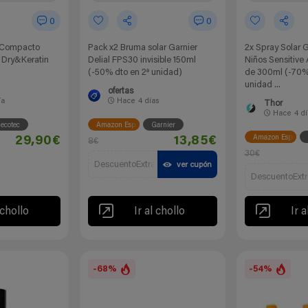
0
0
 Compacto
Pack x2 Bruma solar Garnier
2x Spray Solar G
 Dry&Keratin
Delial FPS30 invisible 150ml
Niños Sensitiv
(-50% dto en 2ª unidad)
de 300ml (-70%
unidad ...
ofertas
ía
Hace
4 días
Thor
Hace
4 d
ecotec
Amazon España
Garnier
Amazon España
29,90€
13,85€
8€
30€
DescuentoExtra
ver cupón
DescuentoExtr
 chollo
Ir al chollo
Ir a
-68%
-54%