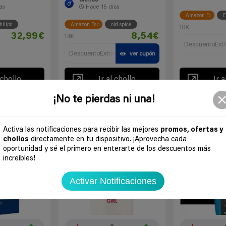
as
Hace
15 días
Amazon España
hilips
Amazon España
old spice
10€
32,99€
8,54€
14€
DescuentoExtr
DescuentoExtra
ver cupón
 chollo
Ir al chollo
Ir a
¡No te pierdas ni una!
-54%
-33%
Activa las notificaciones para recibir las mejores
promos, ofertas y
chollos
directamente en tu dispositivo. ¡Aprovecha cada
oportunidad y sé el primero en enterarte de los descuentos más
increíbles!
Activar Notificaciones