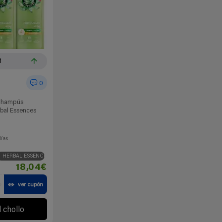
1
0
Champús
rbal Essences
días
HERBAL ESSENCES
18,04€
a
ver cupón
l chollo