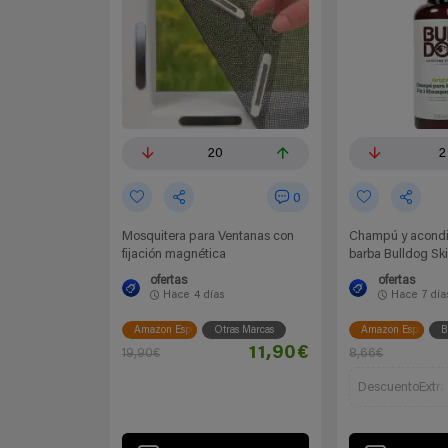
20
2
0
Mosquitera para Ventanas con
Champú y acondi
fijación magnética
barba Bulldog Sk
ofertas
ofertas
Hace
4 días
Hace
7 día
Amazon España
Otras Marcas
Amazon España
B
11,90€
19,90€
8,66€
DescuentoExtra