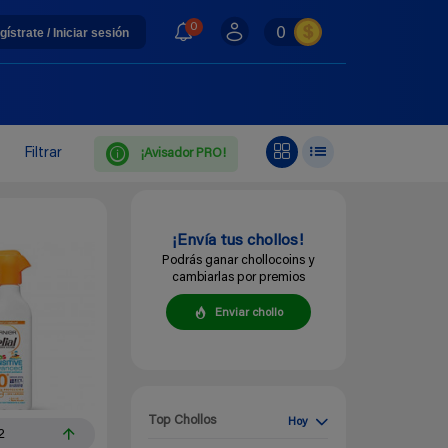
0
0
gístrate / Iniciar sesión
Filtrar
¡Avisador PRO!
¡Envía tus chollos!
Podrás ganar chollocoins y
cambiarlas por premios
Enviar chollo
Top Chollos
Hoy
2