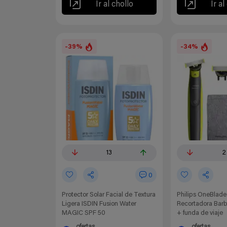
Ir al chollo
Ir al
-39%
-34%
13
2
0
Protector Solar Facial de Textura
Philips OneBlad
Ligera ISDIN Fusion Water
Recortadora Barb
MAGIC SPF 50
+ funda de viaje
ofertas
ofertas