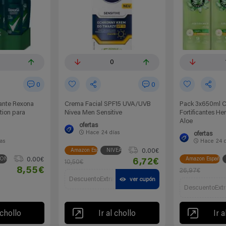
0
0
0
ante Rexona
Crema Facial SPF15 UVA/UVB
Pack 3x650ml 
tion para
Nivea Men Sensitive
Fortificantes He
Aloe
ofertas
Hace
24 días
ofertas
ías
Hace
24 
0.00€
Amazon España
NIVEA
0.00€
XONA
Amazon España
6,72€
10,50€
8,55€
26,97€
DescuentoExtra
ver cupón
DescuentoExtr
 chollo
Ir al chollo
Ir a