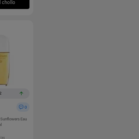
l chollo
2
0
 Sunflowers Eau
l
días