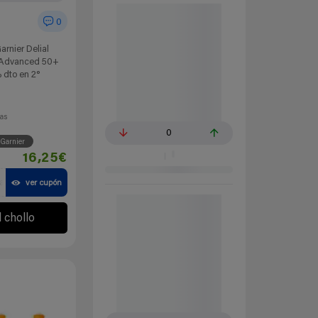
0
arnier Delial
e Advanced 50+
 dto en 2°
ías
0
Garnier
16,25€
a
ver cupón
l chollo