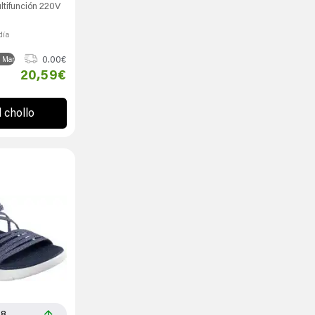
ifunción 220V
día
0.00€
 Marcas
20,59€
l chollo
68