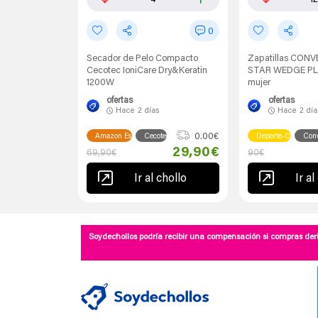
0
Secador de Pelo Compacto
Zapatillas CON
Cecotec IoniCare Dry&Keratin
STAR WEDGE PL
1200W
mujer
ofertas
ofertas
Hace
2 días
Hace
2 día
0.00€
Amazon España
Cecotec
Deporte-Outlet
Con
29,90€
69,90€
90€
Ir al chollo
Ir al
Soydechollos podría recibir una compensación si compras deri