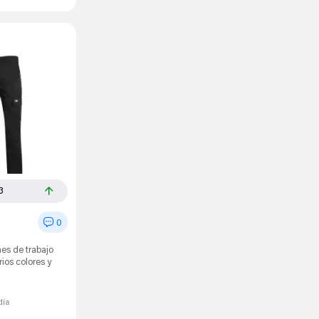
3
0
es de trabajo
ios colores y
día