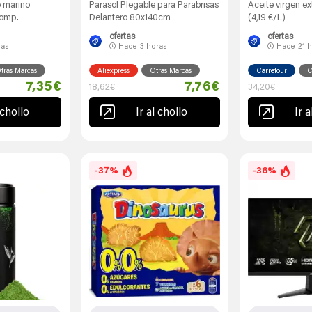
 marino
Parasol Plegable para Parabrisas
Aceite virgen ex
comp.
Delantero 80x140cm
(4,19 €/L)
ofertas
ofertas
ras
Hace
3 horas
Hace
21 
tras Marcas
Aliexpress
Otras Marcas
Carrefour
C
7,35€
7,76€
18,62€
34,20€
 chollo
Ir al chollo
Ir a
-37%
-36%