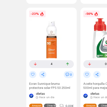
-23%
-56%
4
0
0
Ecran Sunnique bruma
Aceite horquilla 
protectora solar FPS 50 250ml
500ml para mejor
ofertas
ofertas
Hace
un día
Hace
un d
0.00€
Amazon España
Otras Marcas
Amazon España
Otra