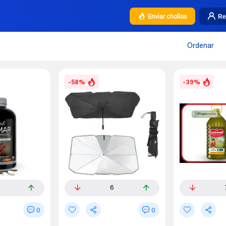
Re
Enviar chollos
Ordenar
-58%
-39%
6
0
0