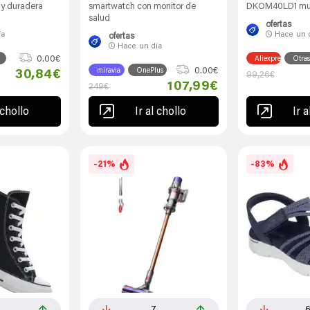
 y duradera
smartwatch con monitor de
DKOM40LD1 mult
salud
ofertas
ía
Hace
un 
ofertas
Hace
un día
0.00€
Aliexpress
Otras
0.00€
miravia
OnePlus
30,84€
99,26€
107,99€
249€
 chollo
Ir al chollo
Ir a
-21%
-83%
2
7