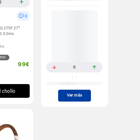
2
0
G 275F 27"
S 0.5ms
día
MSI
99€
0
l chollo
Ver más