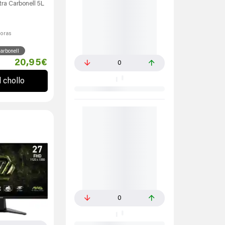
tra Carbonell 5L
horas
arbonell
20,95€
0
l chollo
0