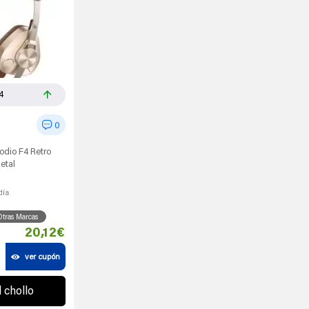
4
0
odio F4 Retro
etal
día
tras Marcas
20,12€
ver cupón
l chollo