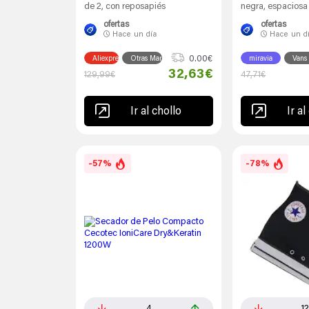
de 2, con reposapiés
negra, espaciosa
ofertas
ofertas
Hace
un día
Hace
un d
0.00€
Aliexpress
Otras Marcas
miravia
Vans
32,63€
129,99€
47,71€
Ir al chollo
Ir al
-57%
-78%
4
1