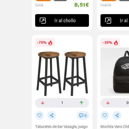
8,51€
11,10€
14,87€
Ir al chollo
Ir al
-75%
-35%
1
0
0
Taburetes de bar Vasagle, juego
Mochila Vans Old