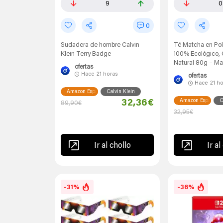
9
0
0
Sudadera de hombre Calvin
Té Matcha en Po
Klein Terry Badge
100% Ecológico, 
Natural 80g – M
ofertas
Hace
21 horas
ofertas
Hace
21 h
Amazon España
Calvin Klein
Amazon España
O
32,36€
89,90€
32,95€
Ir al chollo
Ir al
-31%
-36%