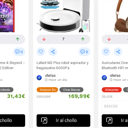
7
0
0
ime 4: Beyond –
Lefant M2 Plus robot aspirador y
Auriculares One
2 Edition
fregasuelos 6000Pa
Bluetooth HiFi m
ofertas
ofertas
ía
Hace
un día
Hace
un 
intendo
Amazon España
Otras Marcas
Aliexpress
O
31,43€
169,99€
599,99€
35,43€
ESSC02
 chollo
Ir al chollo
Ir a