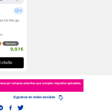
0
ers On-the-go
l
ías
Skechers
9,97€
l chollo
esos por compras adscritas que cumplen requisitos aplicables.
Siguenos en redes sociales