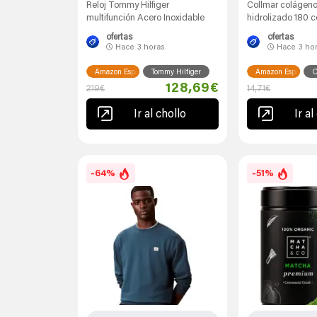
Reloj Tommy Hilfiger
Collmar colágeno
multifunción Acero Inoxidable
hidrolizado 180 
ofertas
ofertas
Hace
3 horas
Hace
3 ho
Amazon España
Tommy Hilfiger
Amazon España
O
128,69€
219€
14,71€
Ir al chollo
Ir al
-64%
-51%