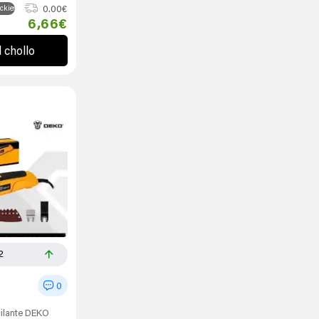
0.00€
ckies
6,66€
l chollo
2
0
cilante DEKO