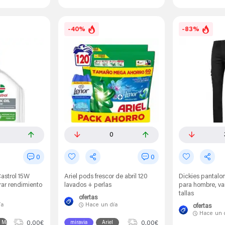
-40%
-83%
0
0
0
Castrol 15W
Ariel pods frescor de abril 120
Dickies pantalon
ar rendimiento
lavados + perlas
para hombre, var
tallas
ofertas
ía
Hace
un día
ofertas
Hace
un 
0.00€
0.00€
s Marcas
miravia
Ariel