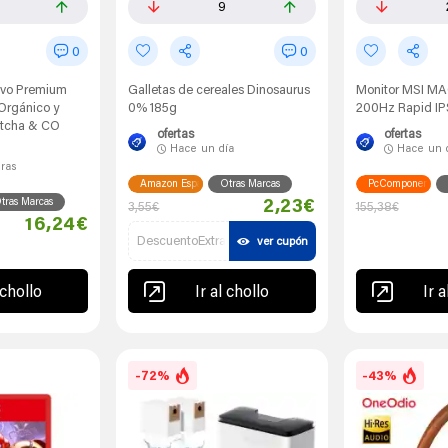
9
0
0
lvo Premium
Galletas de cereales Dinosaurus
Monitor MSI MA
Orgánico y
0% 185g
200Hz Rapid IP
atcha & CO
ofertas
ofertas
Hace
un día
Hace
un 
oras
Amazon España
Otras Marcas
PcComponentes
tras Marcas
2,23€
3,55€
155,38€
16,24€
DescuentoExtra
ver cupón
 chollo
Ir al chollo
Ir a
-72%
-43%