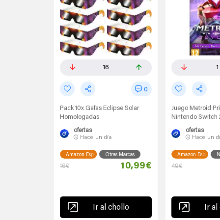
16
1
0
Pack 10x Gafas Eclipse Solar
Juego Metroid Pr
Homologadas
Nintendo Switch 
ofertas
ofertas
Hace
un día
Hace
un d
Amazon España
Otras Marcas
Amazon España
N
10,99€
16€
49€
Ir al chollo
Ir al