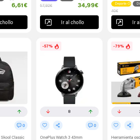
Deporte-Outlet
Di
6,61€
34,99€
57,92€
40€
 chollo
Ir al chollo
Ir a
-57%
-79%
8
0
0
 Skool Classic
OnePlus Watch 3 43mm
Herramienta os