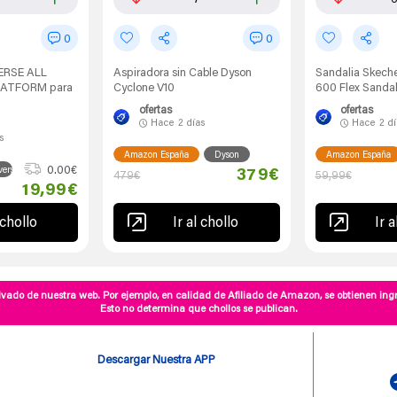
0
0
VERSE ALL
Aspiradora sin Cable Dyson
Sandalia Skech
ATFORM para
Cyclone V10
600 Flex Sanda
ofertas
ofertas
Hace
2 días
Hace
2 d
s
Amazon España
Dyson
Amazon España
0.00€
verse
379€
479€
59,99€
19,99€
 chollo
Ir al chollo
Ir a
vado de nuestra web. Por ejemplo, en calidad de Afiliado de Amazon, se obtienen ingr
Esto no determina que chollos se publican.
Descargar Nuestra APP