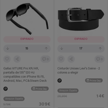
EXPIRADO
EXPIRADO
15
17
0
0
Gafas VITURE Pro XR/AR,
Cinturón Unisex Levi's Seine - 2
pantalla de 135” 120 Hz
colores a elegir
compatibles con iPhone 16/15,
Android, Mac, PC&Steam Deck
Prime Day
Prime Day
Amazon España
14€
26,95€
Amazon España
309€
579€