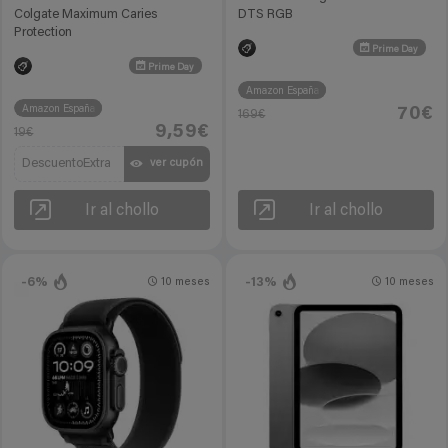
Colgate Maximum Caries
DTS RGB
Protection
Prime Day
Prime Day
Amazon España
Amazon España
70€
169€
9,59€
19€
DescuentoExtra
ver cupón
Ir al chollo
Ir al chollo
-6%
-13%
10 meses
10 meses