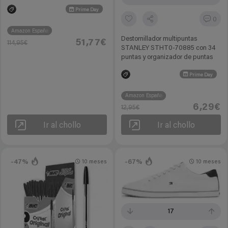
Prime Day
0
Amazon España
Destornillador multipuntas
51,77€
114,95€
STANLEY STHT0-70885 con 34
puntas y organizador de puntas
Prime Day
Amazon España
6,29€
12,95€
Ir al chollo
Ir al chollo
-47%
-67%
10 meses
10 meses
17