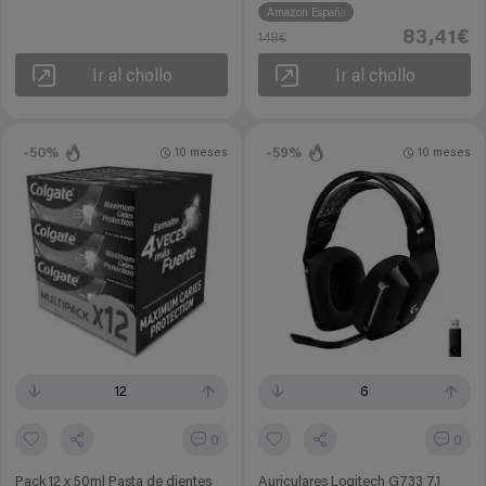
Amazon España
83,41€
148€
Ir al chollo
Ir al chollo
-50%
-59%
10 meses
10 meses
12
6
0
0
Pack 12 x 50ml Pasta de dientes
Auriculares Logitech G733 7.1