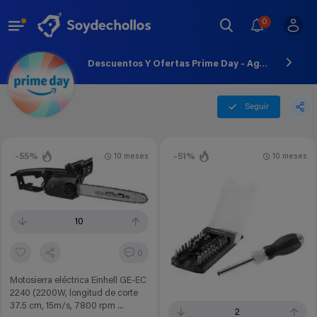
0
Descuentos Y Ofertas Prime Day - Agosto - 2026
Seguir
-55%
-51%
10 meses
10 meses
10
0
Motosierra eléctrica Einhell GE-EC
2240 (2200W, longitud de corte
37.5 cm, 15m/s, 7800 rpm ...
2