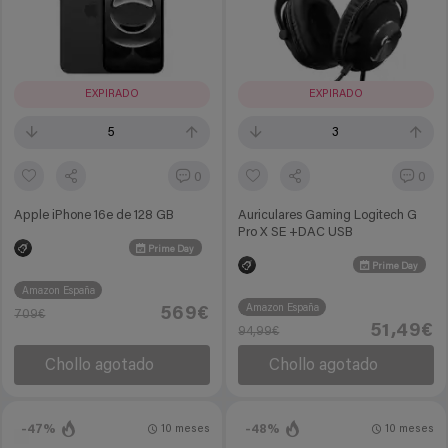
EXPIRADO
EXPIRADO
5
3
0
0
Apple iPhone 16e de 128 GB
Auriculares Gaming Logitech G
Pro X SE +DAC USB
Prime Day
Prime Day
Amazon España
Amazon España
569€
709€
51,49€
94,99€
Chollo agotado
Chollo agotado
-47%
-48%
10 meses
10 meses