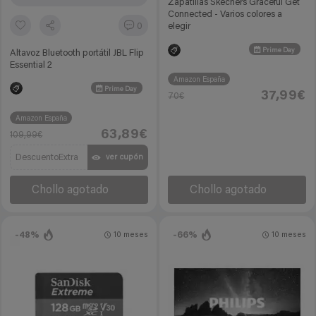
Zapatillas Skechers Graceful Get
Connected - Varios colores a
0
elegir
Prime Day
Altavoz Bluetooth portátil JBL Flip
Essential 2
Amazon España
Prime Day
37,99€
70€
Amazon España
63,89€
109,99€
DescuentoExtra
ver cupón
Chollo agotado
Chollo agotado
-48%
-66%
10 meses
10 meses