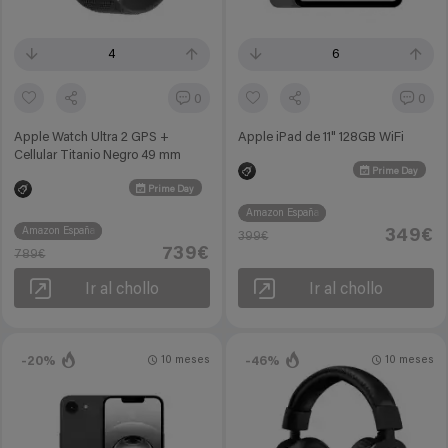
4
6
0
0
Apple Watch Ultra 2 GPS +
Apple iPad de 11" 128GB WiFi
Cellular Titanio Negro 49 mm
Prime Day
Prime Day
Amazon España
Amazon España
349€
399€
739€
789€
Ir al chollo
Ir al chollo
-20%
-46%
10 meses
10 meses