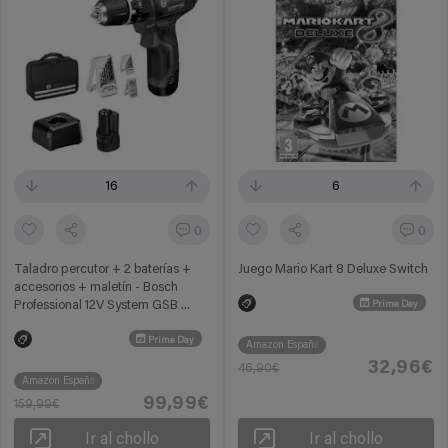
16
6
0
0
Taladro percutor + 2 baterías +
Juego Mario Kart 8 Deluxe Switch
accesorios + maletín - Bosch
Professional 12V System GSB ...
Prime Day
Prime Day
Amazon España
32,96€
46,90€
Amazon España
99,99€
159,99€
Ir al chollo
Ir al chollo