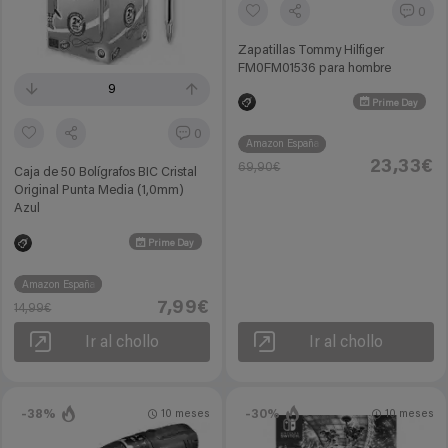
0
Zapatillas Tommy Hilfiger
FM0FM01536 para hombre
9
Prime Day
0
Amazon España
23,33€
69,90€
Caja de 50 Bolígrafos BIC Cristal
Original Punta Media (1,0mm)
Azul
Prime Day
Amazon España
7,99€
14,99€
Ir al chollo
Ir al chollo
-38%
-30%
10 meses
10 meses