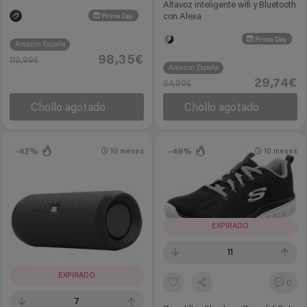
Altavoz inteligente wifi y Bluetooth
con Alexa
Prime Day
Prime Day
Amazon España
98,35€
119,99€
Amazon España
29,74€
64,99€
Chollo agotado
Chollo agotado
-42%
-46%
10 meses
10 meses
EXPIRADO
11
EXPIRADO
0
7