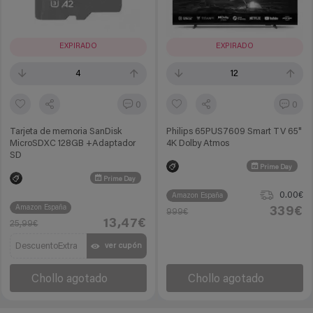
EXPIRADO
EXPIRADO
4
12
0
0
Tarjeta de memoria SanDisk
Philips 65PUS7609 Smart TV 65"
MicroSDXC 128GB +Adaptador
4K Dolby Atmos
SD
Prime Day
Prime Day
0.00€
Amazon España
Amazon España
339€
999€
13,47€
25,99€
DescuentoExtra
ver cupón
Chollo agotado
Chollo agotado