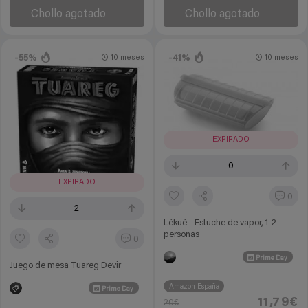
Chollo agotado
Chollo agotado
-55%
-41%
10 meses
10 meses
EXPIRADO
0
EXPIRADO
0
2
Lékué - Estuche de vapor, 1-2
personas
0
Prime Day
Juego de mesa Tuareg Devir
Amazon España
Prime Day
11,79€
20€