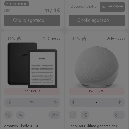
Amazon España
DescuentoExtra
ver cupón
11,14€
25€
Chollo agotado
Chollo agotado
-18%
-54%
10 meses
10 meses
EXPIRADO
EXPIRADO
25
2
0
0
Amazon Kindle 16 GB
Echo Dot (Última generación) -