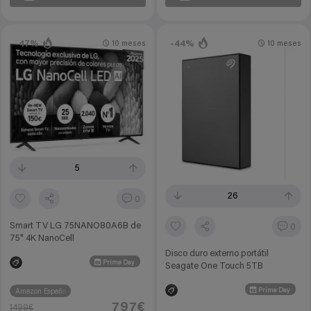
-47%
-44%
10 meses
10 meses
5
26
0
Smart TV LG 75NANO80A6B de
0
75" 4K NanoCell
Disco duro externo portátil
Prime Day
Seagate One Touch 5TB
Prime Day
Amazon España
797€
1499€