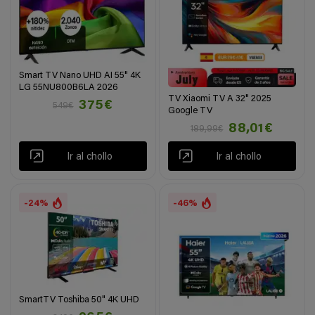
Smart TV Nano UHD AI 55" 4K
LG 55NU800B6LA 2026
TV Xiaomi TV A 32" 2025
375€
549€
Google TV
88,01€
189,99€
Ir al chollo
Ir al chollo
-24%
-46%
SmartTV Toshiba 50" 4K UHD