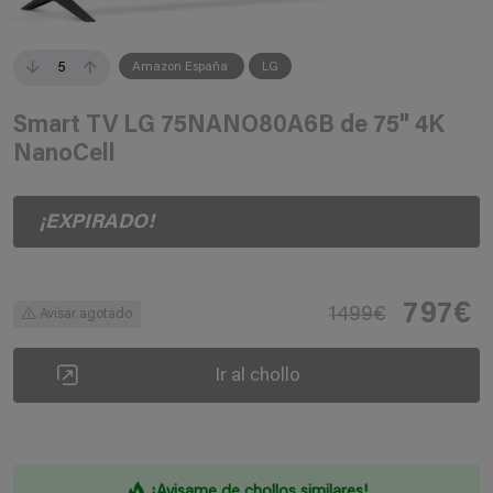
5
Amazon España
LG
Smart TV LG 75NANO80A6B de 75" 4K
NanoCell
¡EXPIRADO!
797€
1499€
Avisar agotado
Ir al chollo
¡Avisame de chollos similares!