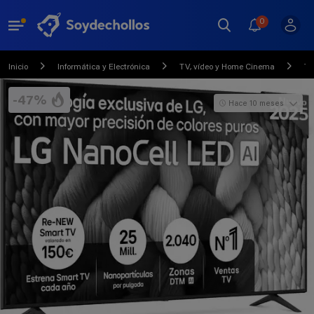
0
Inicio
Informática y Electrónica
TV, vídeo y Home Cinema
Te
-47%
Hace 10 meses