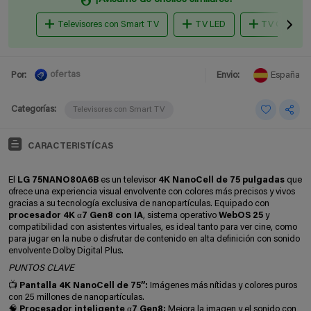
Televisores con Smart TV
TV LED
TV QLED
ofertas
Por:
Envio:
España
Categorías:
Televisores con Smart TV
CARACTERISTÍCAS
El
LG 75NANO80A6B
es un televisor
4K NanoCell de 75 pulgadas
que
ofrece una experiencia visual envolvente con colores más precisos y vivos
gracias a su tecnología exclusiva de nanopartículas. Equipado con
procesador 4K α7 Gen8 con IA
, sistema operativo
WebOS 25
y
compatibilidad con asistentes virtuales, es ideal tanto para ver cine, como
para jugar en la nube o disfrutar de contenido en alta definición con sonido
envolvente Dolby Digital Plus.
PUNTOS CLAVE
📺 Pantalla 4K NanoCell de 75”:
Imágenes más nítidas y colores puros
con 25 millones de nanopartículas.
🧠 Procesador inteligente α7 Gen8:
Mejora la imagen y el sonido con