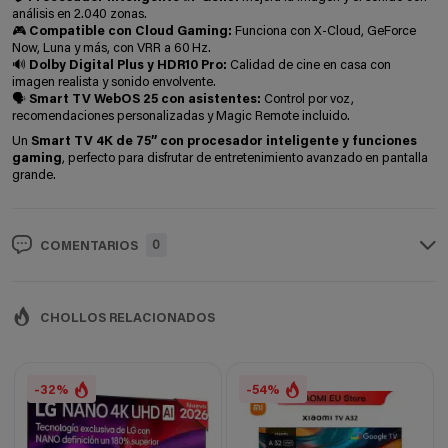
análisis en 2.040 zonas.
🎮 Compatible con Cloud Gaming:
Funciona con X-Cloud, GeForce
Now, Luna y más, con VRR a 60 Hz.
🔊 Dolby Digital Plus y HDR10 Pro:
Calidad de cine en casa con
imagen realista y sonido envolvente.
🗣️ Smart TV WebOS 25 con asistentes:
Control por voz,
recomendaciones personalizadas y Magic Remote incluido.
Un
Smart TV 4K de 75” con procesador inteligente y funciones
gaming
, perfecto para disfrutar de entretenimiento avanzado en pantalla
grande.
0
COMENTARIOS
CHOLLOS RELACIONADOS
-32%
-54%