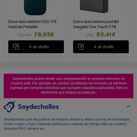
Disco duro externo SSD 1TB
Disco duro externo portátil
SanDisk Portable
Seagate One Touch 5TB
79,99€
83,41€
129,99€
148€
Ir al chollo
Ir al chollo
Soydechollos podría recibir una compensación si compras derivado de
nuestra web. Por ejemplo, en calidad de Afiliado de Amazon, se obtienen
ingresos por compras adscritas que cumplen requisitos aplicables. Esto no
determina que chollos se publican.
Soydechollos.com encuentra los mejores chollos y ofertas de hoy en tecnología,
moda, hogar y más. Cupones verificados y alertas en tiempo real con nuestro
Avisador PRO. Ahorra ya