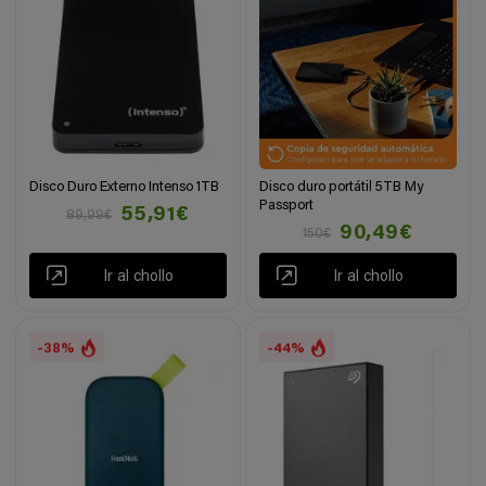
Disco Duro Externo Intenso 1TB
Disco duro portátil 5TB My
Passport
55,91€
89,99€
90,49€
150€
Ir al chollo
Ir al chollo
-38%
-44%