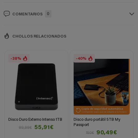
0
COMENTARIOS
CHOLLOS RELACIONADOS
-38%
-40%
Disco Duro Externo Intenso 1TB
Disco duro portátil 5TB My
Passport
55,91€
89,99€
90,49€
150€