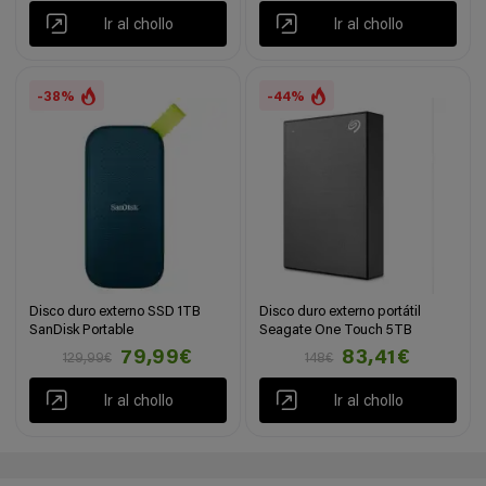
Ir al chollo
Ir al chollo
-38%
-44%
Disco duro externo SSD 1TB
Disco duro externo portátil
SanDisk Portable
Seagate One Touch 5TB
79,99€
83,41€
129,99€
148€
Ir al chollo
Ir al chollo