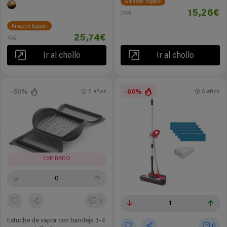
Amazon España
15,26€
26€
Amazon España
25,74€
41€
Ir al chollo
Ir al chollo
-50%
-60%
5 años
5 años
EXPIRADO
0
0
1
Estuche de vapor con bandeja 3-4
0