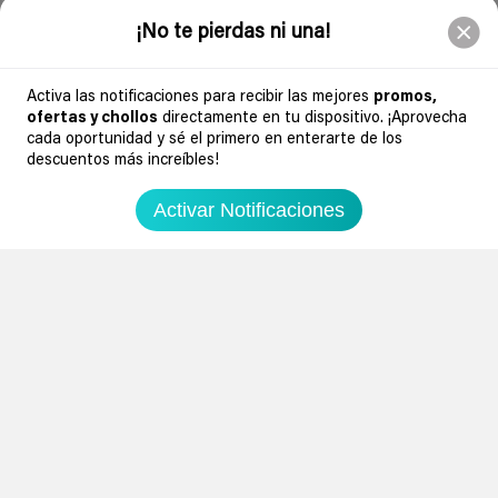
¡No te pierdas ni una!
Activa las notificaciones para recibir las mejores
promos,
ofertas y chollos
directamente en tu dispositivo. ¡Aprovecha
50
cada oportunidad y sé el primero en enterarte de los
descuentos más increíbles!
0
Activar Notificaciones
Russell Hobbs arrocera y vaporera
Amazon España
34,99€
44,99€
Ir al chollo
Soydechollos podría recibir una compensación si compras derivado de
nuestra web. Por ejemplo, en calidad de Afiliado de Amazon, se obtienen
ingresos por compras adscritas que cumplen requisitos aplicables. Esto no
determina que chollos se publican.