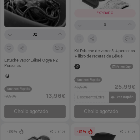
EXPIRADO
0
32
0
0
Kit Estuche de vapor 3-4 personas
+ libro de recetas de Lékué
Estuche Vapor Lékué Ogya 1-2
Personas
Prime Day
Amazon España
25,99€
46,90€
Amazon España
13,96€
19,90€
DescuentoExtra
ver cupón
Chollo agotado
Chollo agotado
-36%
-31%
6 años
6 años