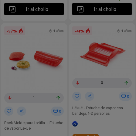
Ir al chollo
Ir al chollo
-37%
-41%
4 años
4 años
0
0
1
Lékué - Estuche de vapor con
0
bandeja, 1-2 personas
Pack Molde para tortilla + Estuche
de vapor Lékué