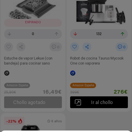
EXPIRADO
0
132
0
0
Estuche de vapor Lekue (con
Robot de cocina Taurus Mycook
bandeja) para cocinar sano
One con vaporera
Amazon España
Amazon España
16,49€
276€
25,90€
399€
Chollo agotado
Ir al chollo
-22%
6 años