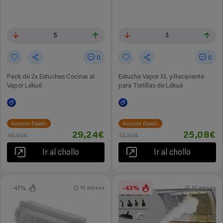
5
3
0
0
Pack de 2x Estuches Cocinar al
Estuche Vapor XL y Recipiente
Vapor Lékué
para Tortillas de Lékué
Amazon España
Amazon España
29,24€
25,08€
48,90€
43,90€
Ir al chollo
Ir al chollo
-41%
-43%
10 meses
10 meses