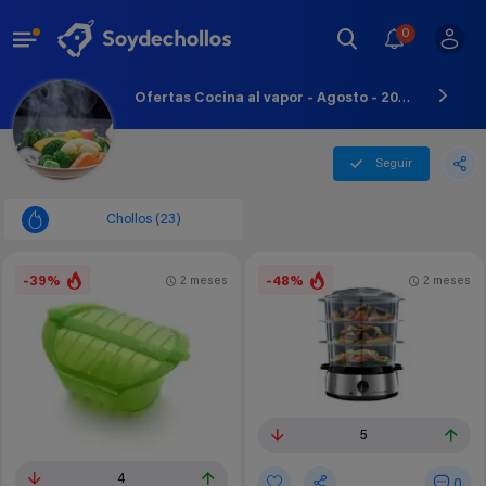
0
Ofertas Cocina al vapor - Agosto - 2026
Seguir
Chollos (23)
-39%
-48%
2 meses
2 meses
5
4
0