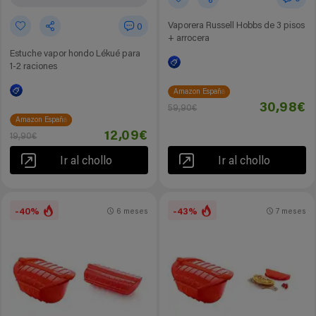
Vaporera Russell Hobbs de 3 pisos
0
+ arrocera
Estuche vapor hondo Lékué para
1-2 raciones
Amazon España
30,98€
59,90€
Amazon España
12,09€
19,90€
Ir al chollo
Ir al chollo
-40%
-43%
6 meses
7 meses