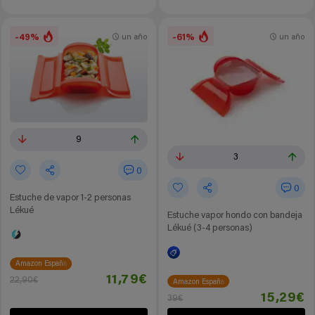
-49%
-61%
un año
un año
9
3
0
0
Estuche de vapor 1-2 personas
Lékué
Estuche vapor hondo con bandeja
Lékué (3-4 personas)
Amazon España
11,79€
22,90€
Amazon España
15,29€
39€