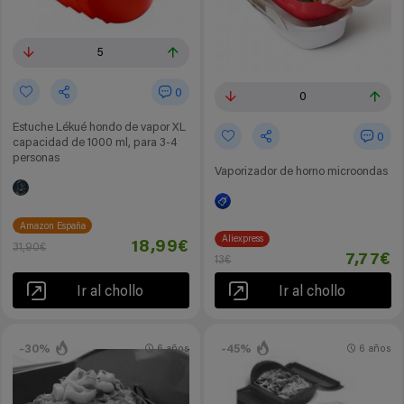
5
0
0
Estuche Lékué hondo de vapor XL
0
capacidad de 1000 ml, para 3-4
personas
Vaporizador de horno microondas
Amazon España
Aliexpress
18,99€
31,90€
7,77€
13€
Ir al chollo
Ir al chollo
-30%
-45%
6 años
6 años