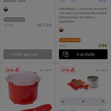
personas Lékué
Polti Moppy - Limpiador de suelos
con vapor, accesorios adicionales,
para todo tipo de suelos y
Amazon España
superficies
19,79€
39,74€
Amazon España
59€
149€
Chollo agotado
Ir al chollo
-33%
-37%
5 años
5 años
0