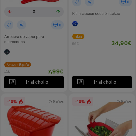
0
0
Kit iniciación cocción Lekué
0
Arrocera de vapor para
lekue
microondas
34,90€
55€
Amazon España
7,99€
12€
Ir al chollo
Ir al chollo
-40%
-40%
5 años
5 años