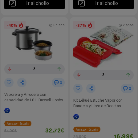
Ir al chollo
Ir al chollo
-40%
-37%
un año
2 años
3
3
0
0
Vaporera y Arrocera con
capacidad de 1.8 L Russell Hobbs
Kit Lékué Estuche Vapor con
Bandeja y Libro de Recetas
Amazon España
32,72€
Amazon España
54,99€
16,99€
26,90€