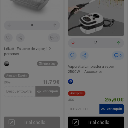
0
0
12
Lékué - Estuche de vapor, 1-2
personas
0
Prime Day
Vaporetta Limpiador a vapor
2500W + Accesorios
Amazon España
11,79€
20€
DescuentoExtra
ver cupón
Aliexpress
25,60€
45€
IFPYVGTC
ver cupón
Ir al chollo
Ir al chollo