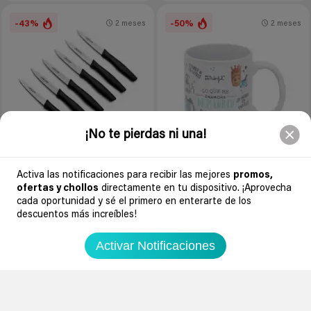
-43%
-50%
2 meses
2 meses
¡No te pierdas ni una!
13
Activa las notificaciones para recibir las mejores
promos,
4
ofertas y chollos
directamente en tu dispositivo. ¡Aprovecha
0
cada oportunidad y sé el primero en enterarte de los
0
descuentos más increíbles!
Pack de 6 cuchillos Arcos Nova
con hoja de acero
Taza cerámica Mr. Wonderful
Activar Notificaciones
300ml Madrid
Amazon España
11,19€
19,54€
0.00€
Amazon España