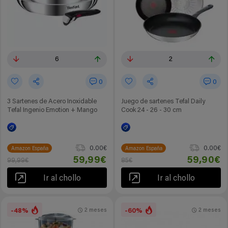
6
2
0
0
3 Sartenes de Acero Inoxidable
Juego de sartenes Tefal Daily
Tefal Ingenio Emotion + Mango
Cook 24 - 26 - 30 cm
0.00€
0.00€
Amazon España
Amazon España
59,99€
59,90€
99,99€
85€
Ir al chollo
Ir al chollo
-48%
-60%
2 meses
2 meses