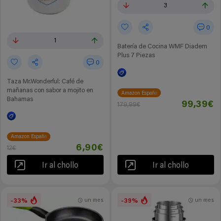
3
0
1
Batería de Cocina WMF Diadem
Plus 7 Piezas
0
Taza Mr.Wonderful: Café de
mañanas con sabor a mojito en
Amazon España
Bahamas
99,39€
179,99€
Amazon España
6,90€
12€
Ir al chollo
Ir al chollo
-33%
-39%
un mes
un mes