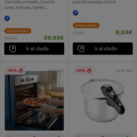
7en1 (Olla a Presión, Cocción
para Microondas JOCCA
Lenta, Arrocera, Sartén, ...
Amazon España
Amazon España
8,99€
13,99€
59,99€
89,99€
Ir al chollo
Ir al chollo
-62%
-50%
un mes
un mes