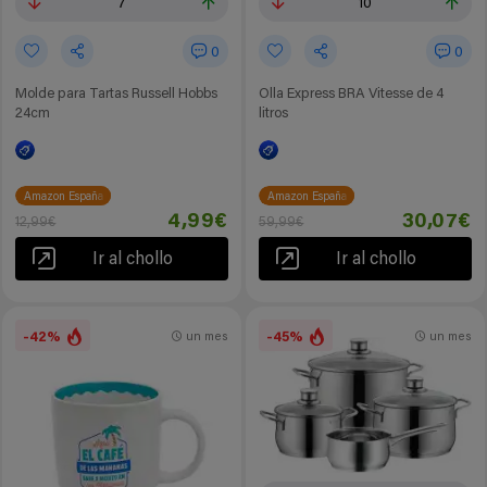
7
10
0
0
Molde para Tartas Russell Hobbs
Olla Express BRA Vitesse de 4
24cm
litros
Amazon España
Amazon España
4,99€
30,07€
12,99€
59,99€
Ir al chollo
Ir al chollo
-42%
-45%
un mes
un mes