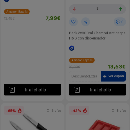
7
Amazon España
7,99€
13,49€
0
Pack 2x800ml Champú Anticaspa
H&S con dispensador
Amazon España
13,53€
19,99€
DescuentoExtra
ver cupón
Ir al chollo
Ir al chollo
-65%
-43%
16 días
18 días