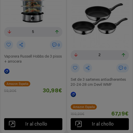
5
0
2
Vaporera Russell Hobbs de 3 pisos
+ arrocera
0
Set de 3 sartenes antiadherentes
Amazon España
20-24-28 cm Devil WMF
30,98€
59,90€
Amazon España
67,19€
169,99€
Ir al chollo
Ir al chollo