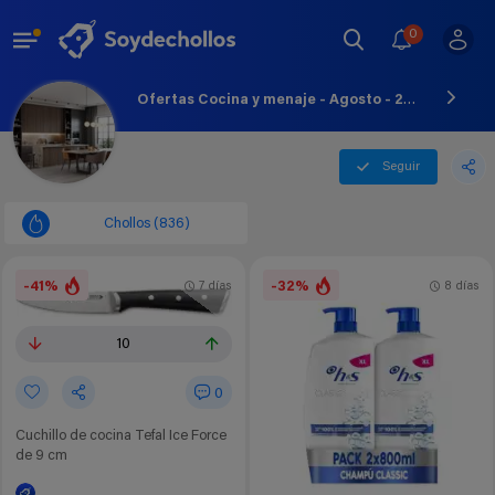
0
Ofertas Cocina y menaje - Agosto - 2026
Seguir
Chollos (836)
-41%
-32%
7 días
8 días
10
0
Cuchillo de cocina Tefal Ice Force
de 9 cm