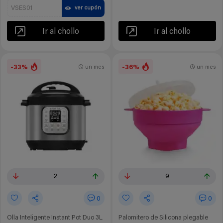
VSES01
ver cupón
Ir al chollo
Ir al chollo
-33%
-36%
un mes
un mes
2
9
0
0
Olla Inteligente Instant Pot Duo 3L
Palomitero de Silicona plegable