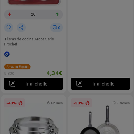
20
0
Tijeras de cocina Arcos Serie
Prochef
Amazon España
4,34€
9,83€
Ir al chollo
Ir al chollo
-40%
-30%
un mes
2 meses