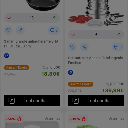
10
0
4
Sartén grande antiadherente BRA
PRIOR de 30 cm
0
Set sartenes y cazos Tefal Ingenio
Emotion
0.00€
Amazon España
18,80€
27,89€
0.00€
Amazon España
139,99€
229,99€
Ir al chollo
Ir al chollo
-56%
-39%
un mes
un mes