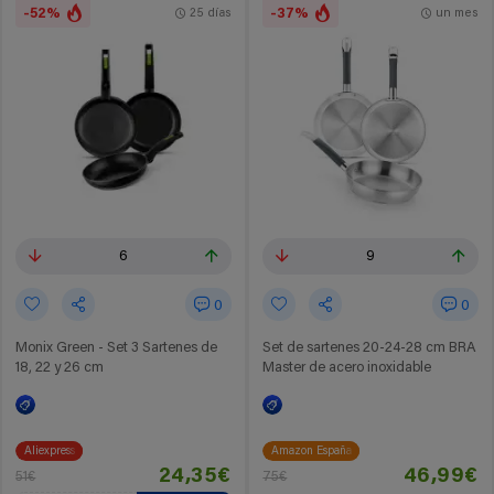
-52%
-37%
25 días
un mes
6
9
0
0
Monix Green - Set 3 Sartenes de
Set de sartenes 20-24-28 cm BRA
18, 22 y 26 cm
Master de acero inoxidable
Aliexpress
Amazon España
24,35€
46,99€
51€
75€