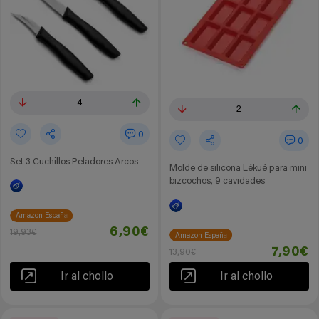
4
2
0
0
Set 3 Cuchillos Peladores Arcos
Molde de silicona Lékué para mini
bizcochos, 9 cavidades
Amazon España
6,90€
19,93€
Amazon España
7,90€
13,90€
Ir al chollo
Ir al chollo