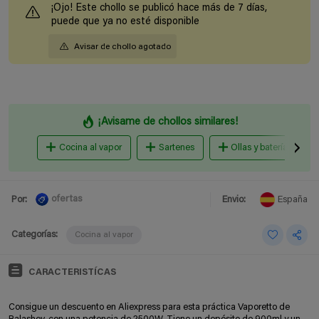
¡Ojo! Este chollo se publicó hace más de 7 días,
puede que ya no esté disponible
Avisar de chollo agotado
¡Avisame de chollos similares!
Cocina al vapor
Sartenes
Ollas y baterías de co
ofertas
Por:
Envio:
España
Categorías:
Cocina al vapor
CARACTERISTÍCAS
Consigue un descuento en Aliexpress para esta práctica Vaporetto de