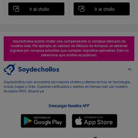
Ir al chollo
Ir al chollo
Soydechollos podría recibir una compensación si compras derivado de
nuestra web. Por ejemplo, en calidad de Afiliado de Amazon, se obtienen
ingresos por compras adscritas que cumplen requisitos aplicables. Esto no
determina que chollos se publican.
Soydechollos.com encuentra los mejores chollos y ofertas de hoy en tecnología,
moda, hogar y más. Cupones verificados y alertas en tiempo real con nuestro
Avisador PRO. Ahorra ya
Descargar Nuestra APP