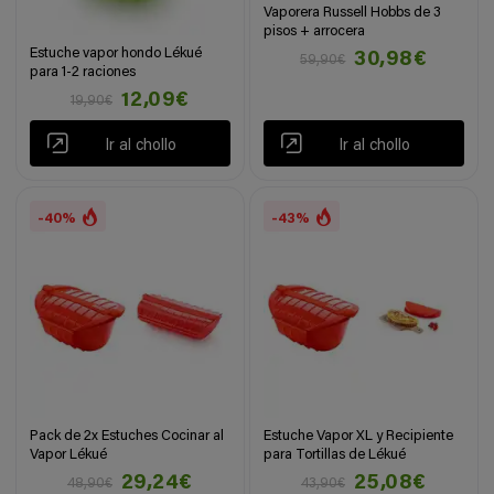
Vaporera Russell Hobbs de 3
pisos + arrocera
Estuche vapor hondo Lékué
30,98€
59,90€
para 1-2 raciones
12,09€
19,90€
Ir al chollo
Ir al chollo
-40%
-43%
Pack de 2x Estuches Cocinar al
Estuche Vapor XL y Recipiente
Vapor Lékué
para Tortillas de Lékué
29,24€
25,08€
48,90€
43,90€