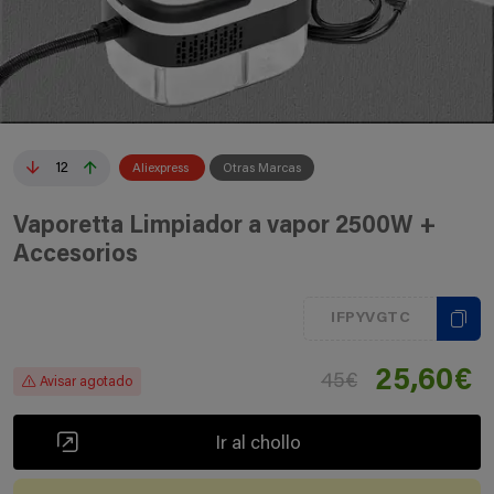
12
Aliexpress
Otras Marcas
Vaporetta Limpiador a vapor 2500W +
Accesorios
IFPYVGTC
25,60€
45€
Avisar agotado
Ir al chollo