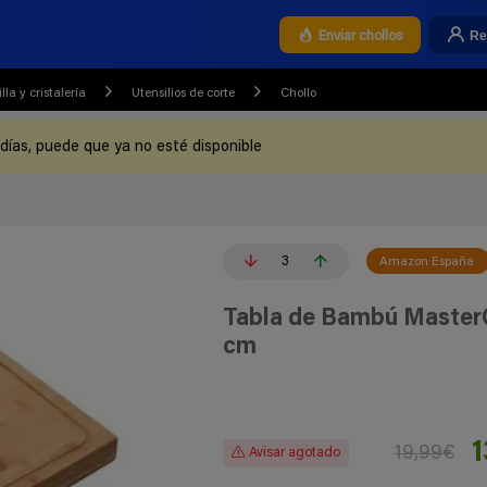
Re
Enviar chollos
lla y cristalería
Utensilios de corte
Chollo
 días, puede que ya no esté disponible
3
Amazon España
Tabla de Bambú MasterC
cm
1
19,99€
Avisar agotado