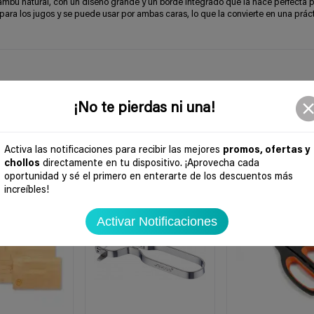
bambú natural, con un diseño grande y un borde integrado que la hace perfecta p
para los jugos y se puede usar por ambas caras, lo que la convierte en una prác
¡No te pierdas ni una!
Activa las notificaciones para recibir las mejores
promos, ofertas y
chollos
directamente en tu dispositivo. ¡Aprovecha cada
oportunidad y sé el primero en enterarte de los descuentos más
-23%
-37%
increíbles!
Activar Notificaciones