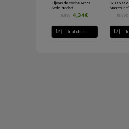
Tijeras de cocina Arcos
3x Tablas d
Serie Prochef
MasterChef
4,34€
9,83€
19,99€
Ir al chollo
I