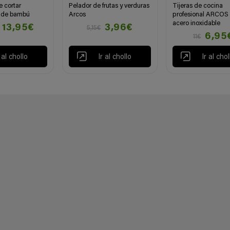
e cortar
Pelador de frutas y verduras
Tijeras de cocina
 de bambú
Arcos
profesional ARCOS
acero inoxidable
13,95€
3,96€
5,15€
6,95
11€
r al chollo
Ir al chollo
Ir al chol