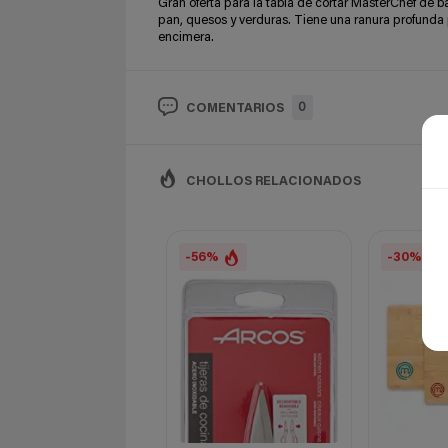
Gran oferta para la tabla de cortar MasterChef de 
pan, quesos y verduras. Tiene una ranura profunda 
encimera.
0
COMENTARIOS
CHOLLOS RELACIONADOS
-56%
-30%