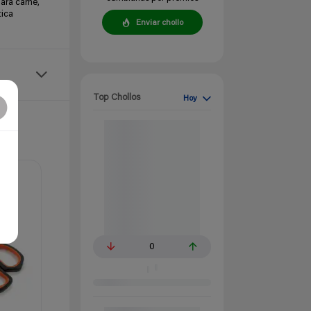
ara carne,
tica
Enviar chollo
Top Chollos
Hoy
0