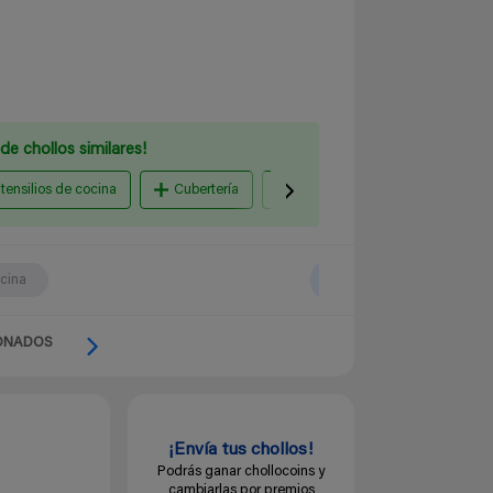
de chollos similares!
tensilios de cocina
Cubertería
Cuchillos para cocinar
ocina
ONADOS
¡Envía tus chollos!
Podrás ganar chollocoins y
cambiarlas por premios