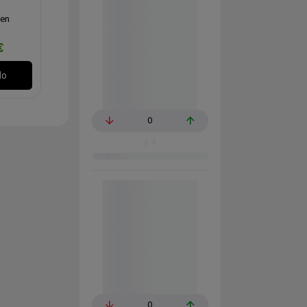
 en
€
lo
0
0