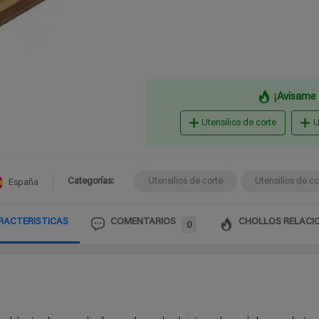
¡Avisame 
Utensilios de corte
U
Categorías:
Utensilios de corte
Utensilios de c
España
RACTERISTICAS
COMENTARIOS
CHOLLOS RELACI
0