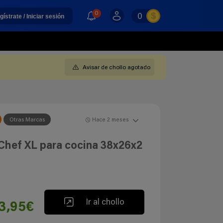
0
0
gístrate / Iniciar sesión
Avisar de chollo agotado
Otras Marcas
Hace 2 meses
hef XL para cocina 38x26x2
Ir al chollo
3,95€