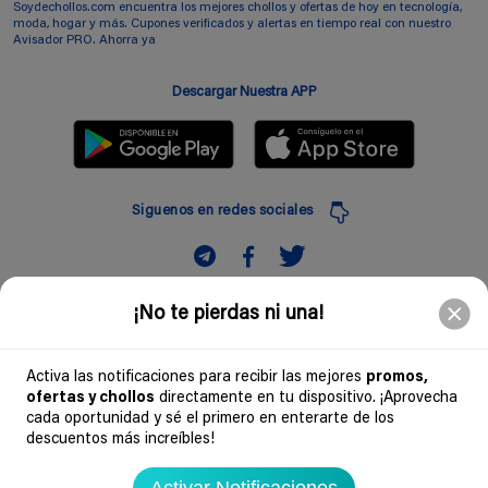
Soydechollos.com encuentra los mejores chollos y ofertas de hoy en tecnología,
moda, hogar y más. Cupones verificados y alertas en tiempo real con nuestro
Avisador PRO. Ahorra ya
Descargar Nuestra APP
Siguenos en redes sociales
Suscribir
¡No te pierdas ni una!
Introduciendo mi correo electronico acepto la politica de privacidad y doy mi
consentimiento a recibir comerciales a traves de mi e-mail
Activa las notificaciones para recibir las mejores
promos,
ofertas y chollos
directamente en tu dispositivo. ¡Aprovecha
Comunidad
cada oportunidad y sé el primero en enterarte de los
descuentos más increíbles!
Legal
Activar Notificaciones