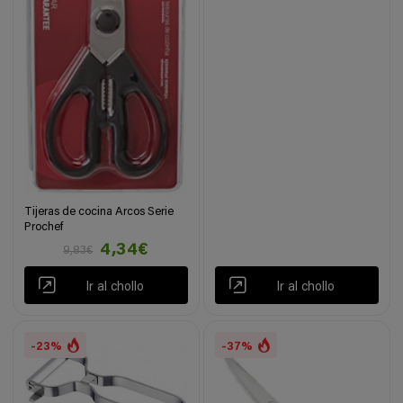
Tijeras de cocina Arcos Serie
Prochef
4,34€
9,83€
Ir al chollo
Ir al chollo
-23%
-37%