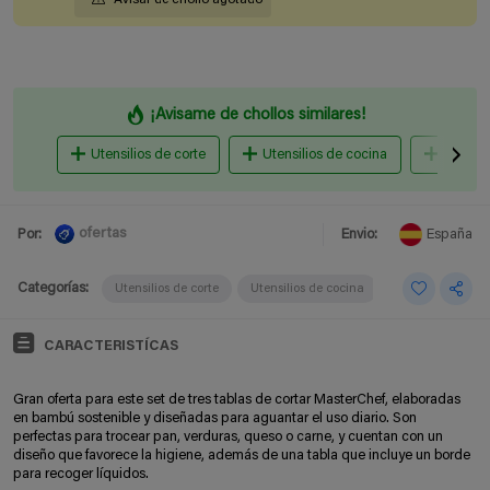
¡Avisame de chollos similares!
Utensilios de corte
Utensilios de cocina
Cuberte
ofertas
Por:
Envio:
España
Categorías:
Utensilios de corte
Utensilios de cocina
CARACTERISTÍCAS
Gran oferta para este set de tres tablas de cortar MasterChef, elaboradas
en bambú sostenible y diseñadas para aguantar el uso diario. Son
perfectas para trocear pan, verduras, queso o carne, y cuentan con un
diseño que favorece la higiene, además de una tabla que incluye un borde
para recoger líquidos.