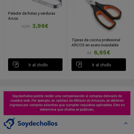
Pelador de frutas y verduras
Arcos
3,96€
5,15€
Tijeras de cocina profesional
ARCOS en acero inoxidable
6,95€
11€
Ir al chollo
Ir al chollo
Soydechollos podría recibir una compensación si compras derivado de
nuestra web. Por ejemplo, en calidad de Afiliado de Amazon, se obtienen
ingresos por compras adscritas que cumplen requisitos aplicables. Esto no
determina que chollos se publican.