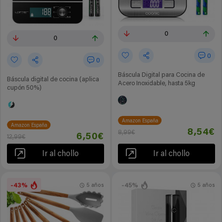
0
0
0
0
Báscula Digital para Cocina de
Báscula digital de cocina (aplica
Acero Inoxidable, hasta 5kg
cupón 50%)
Amazon España
Amazon España
8,54€
8,99€
6,50€
12,99€
Ir al chollo
Ir al chollo
-43%
-45%
5 años
5 años