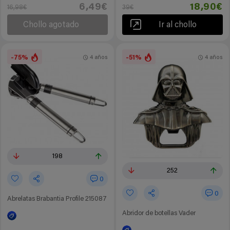
6,49€
18,90€
16,98€
39€
Chollo agotado
Ir al chollo
-75%
-51%
4 años
4 años
198
252
0
0
Abrelatas Brabantia Profile 215087
Abridor de botellas Vader