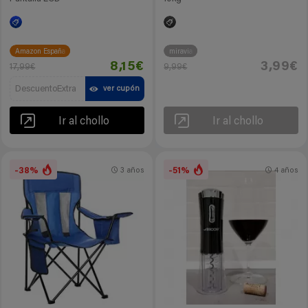
Amazon España
miravia
8,15€
3,99€
17,99€
9,99€
DescuentoExtra
ver cupón
Ir al chollo
Ir al chollo
-38%
-51%
3 años
4 años