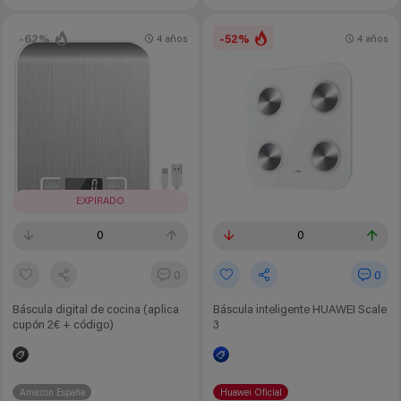
-62%
-52%
4 años
4 años
EXPIRADO
0
0
0
0
Báscula digital de cocina (aplica
Báscula inteligente HUAWEI Scale
cupón 2€ + código)
3
Amazon España
Huawei Oficial