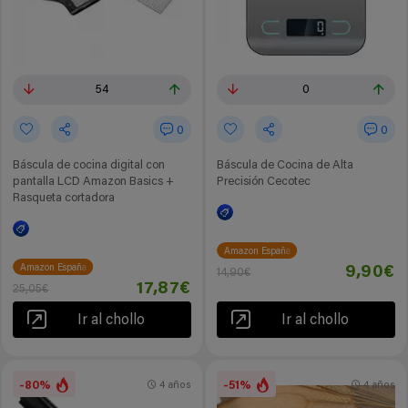
54
0
0
0
Báscula de cocina digital con
Báscula de Cocina de Alta
pantalla LCD Amazon Basics +
Precisión Cecotec
Rasqueta cortadora
Amazon España
Amazon España
9,90€
14,90€
17,87€
25,05€
Ir al chollo
Ir al chollo
-80%
-51%
4 años
4 años