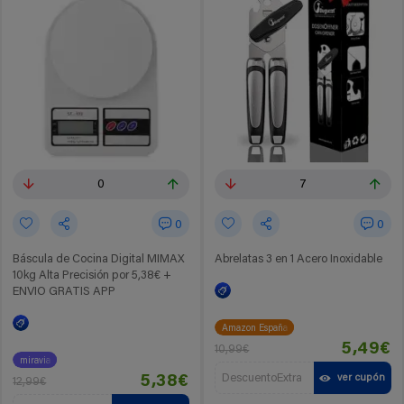
0
7
0
0
Báscula de Cocina Digital MIMAX
Abrelatas 3 en 1 Acero Inoxidable
10kg Alta Precisión por 5,38€ +
ENVIO GRATIS APP
Amazon España
5,49€
10,99€
miravia
DescuentoExtra
ver cupón
5,38€
12,99€