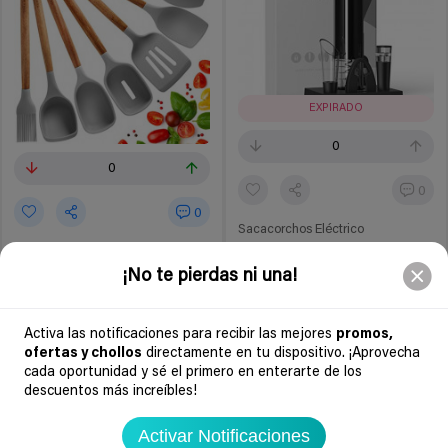
EXPIRADO
0
0
0
0
Sacacorchos Eléctrico
Juego de 8 utensilios de cocina
de silicona Home Hero
¡No te pierdas ni una!
Amazon España
21,99€
39,99€
Activa las notificaciones para recibir las mejores
promos,
Amazon España
ofertas y chollos
directamente en tu dispositivo. ¡Aprovecha
12,99€
22,99€
cada oportunidad y sé el primero en enterarte de los
descuentos más increíbles!
Ir al chollo
Chollo agotado
Activar Notificaciones