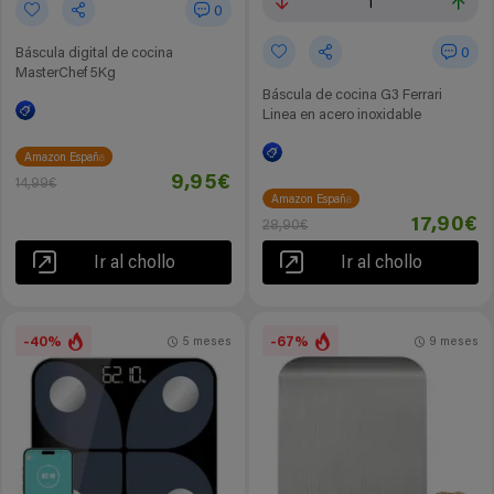
1
0
Báscula digital de cocina
0
MasterChef 5Kg
Báscula de cocina G3 Ferrari
Linea en acero inoxidable
Amazon España
9,95€
14,99€
Amazon España
17,90€
28,90€
Ir al chollo
Ir al chollo
-40%
-67%
5 meses
9 meses