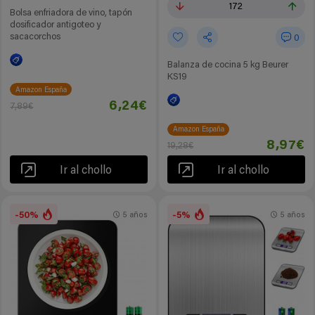
172
Bolsa enfriadora de vino, tapón
dosificador antigoteo y
sacacorchos
0
Balanza de cocina 5 kg Beurer
KS19
Amazon España
6,24€
7,89€
Amazon España
8,97€
19,28€
Ir al chollo
Ir al chollo
-50%
-5%
5 años
5 años