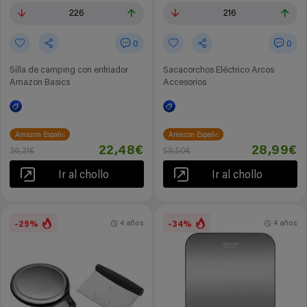
226
216
0
0
Silla de camping con enfriador
Sacacorchos Eléctrico Arcos
Amazon Basics
Accesorios
Amazon España
Amazon España
22,48€
28,99€
36,31€
59,50€
Ir al chollo
Ir al chollo
-29%
-34%
4 años
4 años