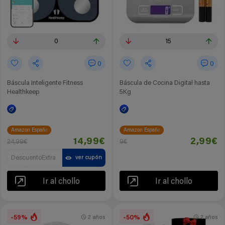
0
15
0
0
Báscula Inteligente Fitness
Báscula de Cocina Digital hasta
Healthkeep
5Kg
Amazon España
Amazon España
14,99€
2,99€
24,99€
9€
DescuentoExtra
ver cupón
Ir al chollo
Ir al chollo
-59%
-50%
2 años
2 años