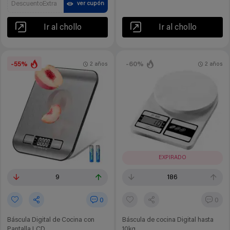
DescuentoExtra
ver cupón
Ir al chollo
Ir al chollo
-55%
-60%
2 años
2 años
EXPIRADO
9
186
0
0
Báscula Digital de Cocina con
Báscula de cocina Digital hasta
Pantalla LCD
10kg