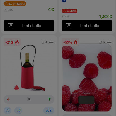
Amazon España
4€
15,95€
Aliexpress
1,82€
3,71€
Ir al chollo
Ir al chollo
-21%
-53%
4 años
5 años
0
0