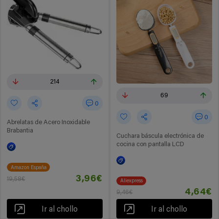
214
69
0
0
Abrelatas de Acero Inoxidable
Brabantia
Cuchara báscula electrónica de
cocina con pantalla LCD
Amazon España
3,96€
19,58€
Aliexpress
4,64€
9,46€
Ir al chollo
Ir al chollo