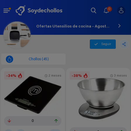
0
Ofertas Utensilios de cocina - Agosto - 2026
Seguir
Chollos (45)
-34%
-38%
2 meses
3 meses
0