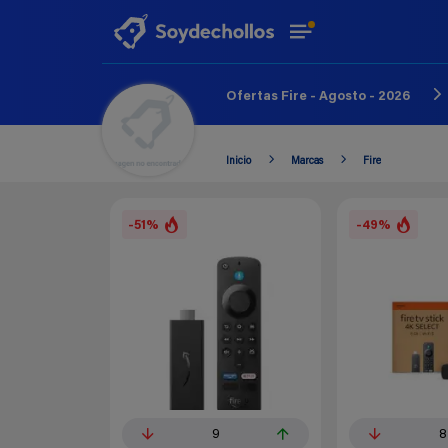
Ofertas Fire - Agosto - 2026
Inicio
Marcas
Fire
-51%
-49%
9
8