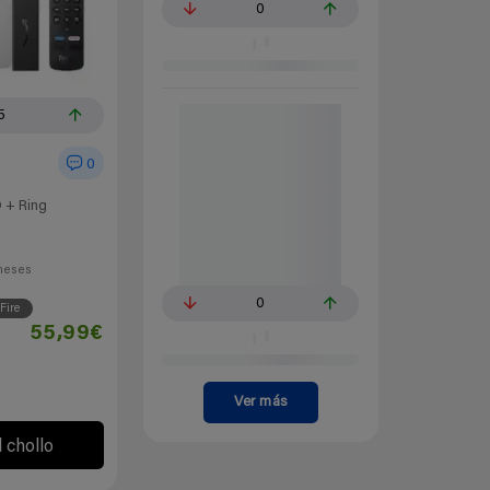
0
5
0
D + Ring
meses
0
Fire
55,99€
Ver más
l chollo