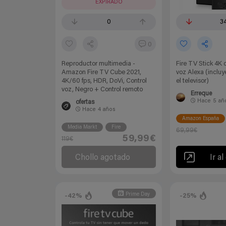
EXPIRADO
0
3
0
Reproductor multimedia -
Fire TV Stick 4K
Amazon Fire TV Cube 2021,
voz Alexa (incluy
4K/60 fps, HDR, DoVi, Control
el televisor)
voz, Negro + Control remoto
Erreque
Hace
5 añ
ofertas
Hace
4 años
Amazon España
Media Markt
Fire
69,99€
59,99€
119€
Chollo agotado
Ir al
Prime Day
-42%
-25%