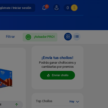
0
0
gístrate / Iniciar sesión
Filtrar
¡Avisador PRO!
¡Envía tus chollos!
Podrás ganar chollocoins y
cambiarlas por premios
Enviar chollo
Top Chollos
Hoy
4