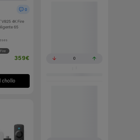
0
TV825 4K Fire
eligente 65
eses
Fire
359€
0
l chollo