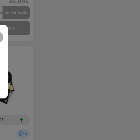
46,99€
a
ver cupón
l chollo
03
0