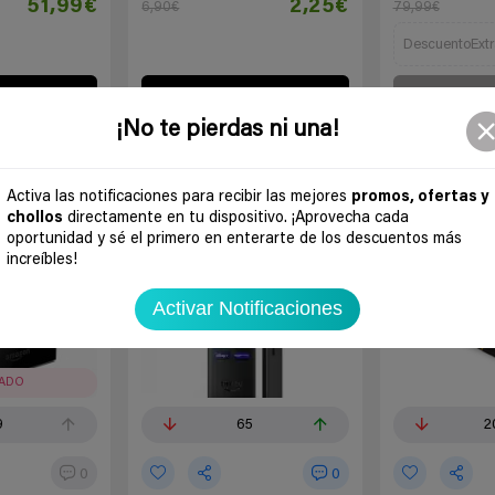
51,99€
2,25€
6,90€
79,99€
DescuentoExtr
 chollo
Ir al chollo
Ir a
¡No te pierdas ni una!
Black Friday
-34%
-50%
Activa las notificaciones para recibir las mejores
promos, ofertas y
chollos
directamente en tu dispositivo. ¡Aprovecha cada
oportunidad y sé el primero en enterarte de los descuentos más
increíbles!
Activar Notificaciones
RADO
9
65
2
0
0