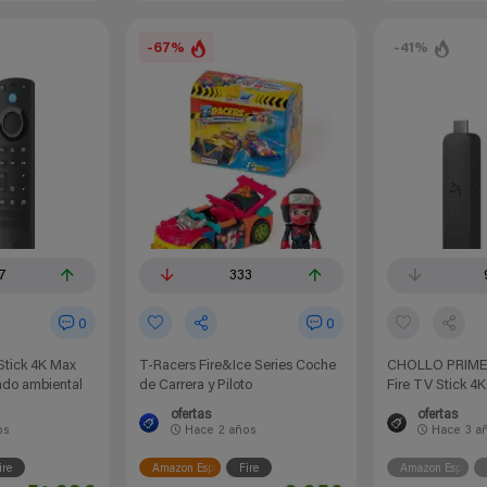
-67%
-41%
7
333
0
0
Stick 4K Max
T-Racers Fire&Ice Series Coche
CHOLLO PRIME
ondo ambiental
de Carrera y Piloto
Fire TV Stick 4
ofertas
ofertas
os
Hace
2 años
Hace
3 a
ire
Amazon España
Fire
Amazon España