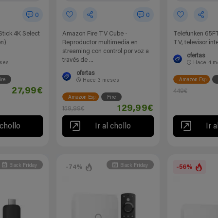
0
0
tick 4K Select
Amazon Fire TV Cube -
Telefunken 65F
ón)
Reproductor multimedia en
TV, televisor int
streaming con control por voz a
ofertas
través de ...
ses
Hace
4 m
ofertas
ire
Amazon España
Hace
3 meses
27,99€
449€
Amazon España
Fire
129,99€
159,99€
 chollo
Ir al chollo
Ir a
Black Friday
Black Friday
-74%
-56%