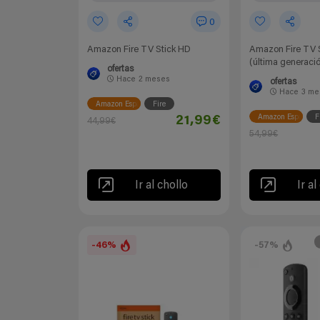
0
Amazon Fire TV Stick HD
Amazon Fire TV S
(última generaci
ofertas
Hace
2 meses
ofertas
Hace
3 me
Amazon España
Fire
Amazon España
F
21,99€
44,99€
54,99€
Ir al chollo
Ir al
-46%
-57%