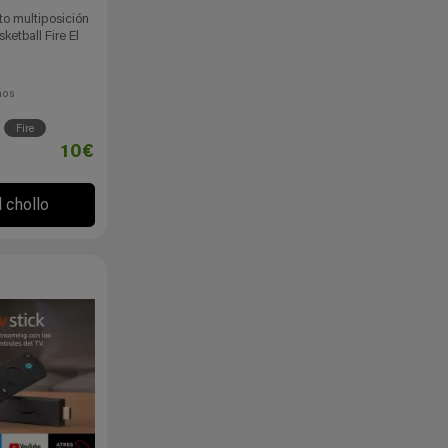
to multiposición
ketball Fire El
ños
Fire
10€
l chollo