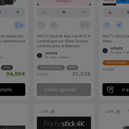
EXPIRADO
4
10
0
0
 con mando por
Fire TV Stick 4K Max con Wi-Fi 6
Fire TV Stick c
e controles para
y mando por voz Alexa (incluye
Alexa
controles para el televisor)
antasta
Hace
5 a
antasta
os
Hace
5 años
Amazon España
Fire
Amazon España
Fire
44,99€
34,99€
35,53€
64,99€
 chollo
Chollo agotado
Ir a
-33%
-33%