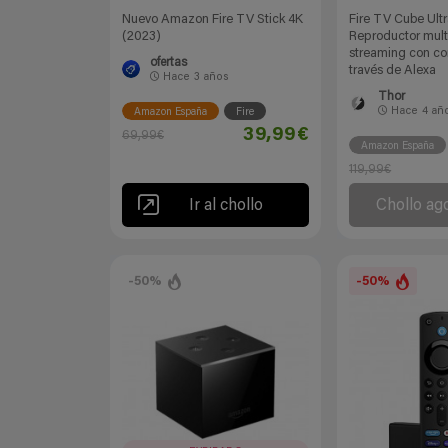
Nuevo Amazon Fire TV Stick 4K
Fire TV Cube Ult
(2023)
Reproductor mul
streaming con con
ofertas
través de Alexa
Hace
3 años
Thor
Hace
4 añ
Amazon España
Fire
39,99€
69,99€
Amazon España
119,99€
Ir al chollo
Chollo ag
-50%
-50%