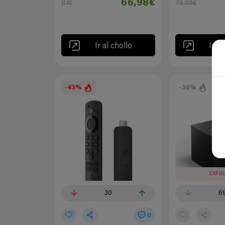
66,98€
114€
79,99€
Ir al chollo
Ir al
-43%
-38%
EXPI
30
6
0