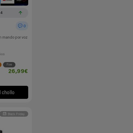
54
0
on mando por voz
ños
Fire
26,99€
l chollo
Black Friday