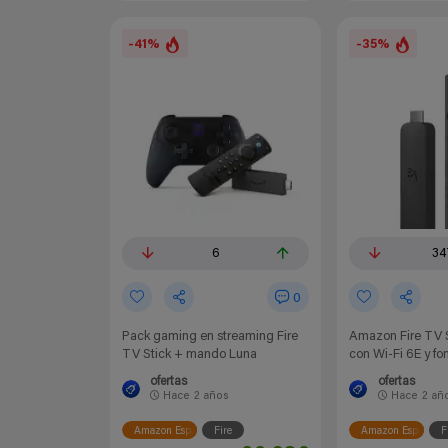
-41%
-35%
6
34
0
Pack gaming en streaming Fire
Amazon Fire TV 
TV Stick + mando Luna
con Wi-Fi 6E y f
ofertas
ofertas
Hace
2 años
Hace
2 añ
Amazon España
Fire
Amazon España
F