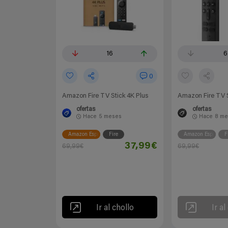
16
6
0
Amazon Fire TV Stick 4K Plus
Amazon Fire TV S
ofertas
ofertas
Hace
5 meses
Hace
8 me
Amazon España
Fire
Amazon España
F
37,99€
69,99€
69,99€
Ir al chollo
Ir al