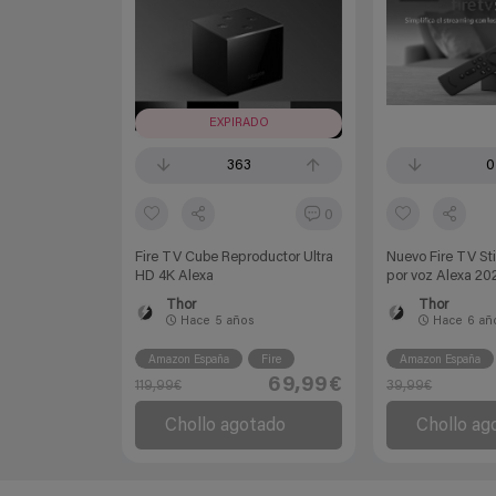
EXPIRADO
363
0
0
Fire TV Cube Reproductor Ultra
Nuevo Fire TV St
HD 4K Alexa
por voz Alexa 20
Thor
Thor
Hace
5 años
Hace
6 añ
Amazon España
Fire
Amazon España
69,99€
119,99€
39,99€
Chollo agotado
Chollo ag