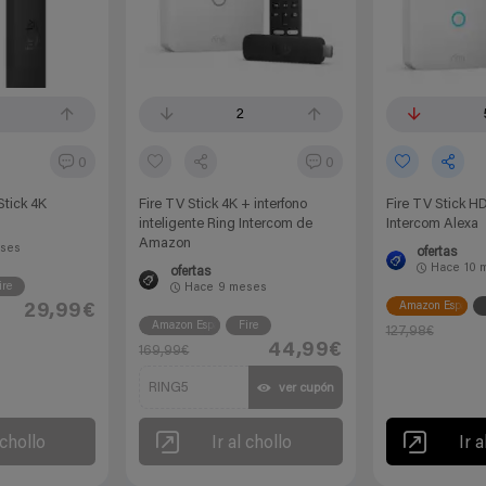
2
0
0
tick 4K
Fire TV Stick 4K + interfono
Fire TV Stick H
inteligente Ring Intercom de
Intercom Alexa
Amazon
ses
ofertas
Hace
10 
ofertas
ire
Hace
9 meses
Amazon España
29,99€
Amazon España
Fire
127,98€
44,99€
169,99€
RING5
ver cupón
 chollo
Ir al chollo
Ir a