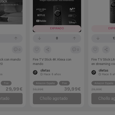
EXPIRADO
EXP
0
1
0
0
ick con mando
Fire TV Stick 4K Alexa con
Fire TV Stick Li
20
mando
en streaming c
ofertas
ofertas
os
Hace
6 años
Hace
6 a
Fire
Amazon España
Fire
Amazon España
29,99€
39,99€
59,99€
29,99€
otado
Chollo agotado
Chollo a