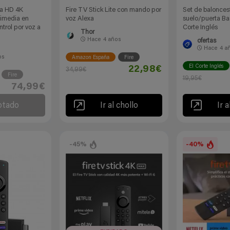
ra HD 4K
Fire TV Stick Lite con mando por
Set de balonces
timedia en
voz Alexa
suelo/puerta Bas
trol por voz a
Corte Inglés
Thor
Hace
4 años
ofertas
Hace
4 a
os
Amazon España
Fire
El Corte Inglés
22,98€
34,99€
Fire
19,95€
74,99€
otado
Ir al chollo
Ir a
-45%
-40%