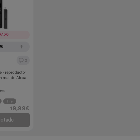
IRADO
36
0
te - reproductor
on mando Alexa
ños
Fire
19,99€
gotado