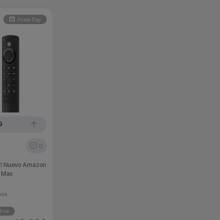
Prime Day
9
0
! Nuevo Amazon
K Max
ños
Fire