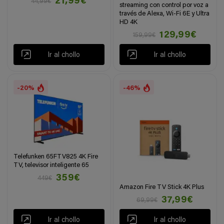
21,99€
44,99€
streaming con control por voz a
través de Alexa, Wi-Fi 6E y Ultra
HD 4K
129,99€
159,99€
Ir al chollo
Ir al chollo
-20%
-46%
Telefunken 65FTV825 4K Fire
TV, televisor inteligente 65
359€
449€
Amazon Fire TV Stick 4K Plus
37,99€
69,99€
Ir al chollo
Ir al chollo