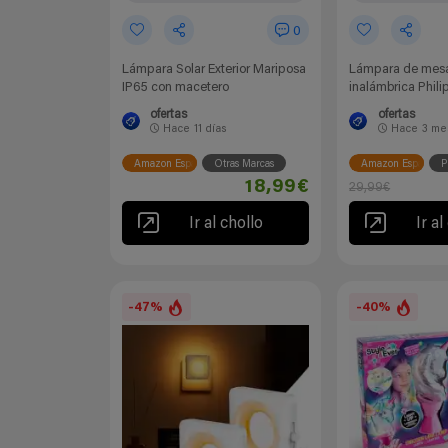
0
Lámpara Solar Exterior Mariposa
Lámpara de mes
IP65 con macetero
inalámbrica Phili
ofertas
ofertas
Hace
11 días
Hace
3 me
Amazon España
Otras Marcas
Amazon España
P
18,99€
29,99€
Ir al chollo
Ir al
-47%
-40%