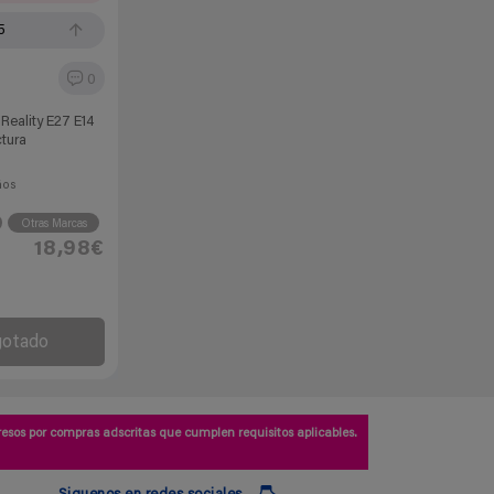
5
0
Reality E27 E14
ctura
ños
Otras Marcas
18,98€
gotado
esos por compras adscritas que cumplen requisitos aplicables.