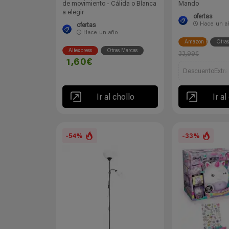
de movimiento - Cálida o Blanca
Mando
a elegir
ofertas
Hace
un a
ofertas
Hace
un año
Amazon España
Otra
Aliexpress
Otras Marcas
33,99€
1,60€
DescuentoExtra
Ir al chollo
Ir al
-54%
-33%