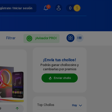
0
0
gístrate / Iniciar sesión
Filtrar
¡Avisador PRO!
¡Envía tus chollos!
Podrás ganar chollocoins y
cambiarlas por premios
Enviar chollo
Top Chollos
Hoy
9