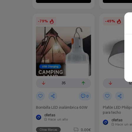
-79%
-49%
35
1
0
Bombilla LED inalámbrica 60W
Plafón LED Phil
para techo
ofertas
Hace
un año
ofertas
Hace
un a
0.00€
Otras Marcas