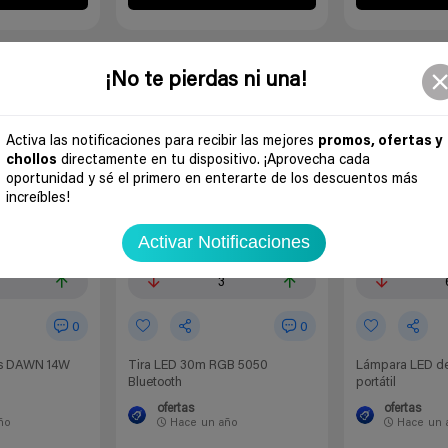
-77%
¡No te pierdas ni una!
Activa las notificaciones para recibir las mejores
promos, ofertas y
chollos
directamente en tu dispositivo. ¡Aprovecha cada
oportunidad y sé el primero en enterarte de los descuentos más
increíbles!
Activar Notificaciones
2
3
0
0
ips DAWN 14W
Tira LED 30m RGB 5050
Lámpara LED de 
Bluetooth
portátil
ofertas
ofertas
ño
Hace
un año
Hace
un 