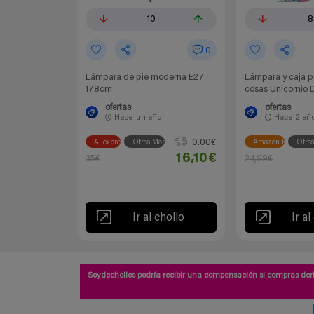
10
8
0
Lámpara de pie moderna E27
Lámpara y caja p
178cm
cosas Unicornio 
ofertas
ofertas
Hace
un año
Hace
2 añ
0.00€
Aliexpress
Otras Marcas
Amazon España
Otra
16,10€
35€
24,99€
Ir al chollo
Ir al
Soydechollos podría recibir una compensación si compras deri