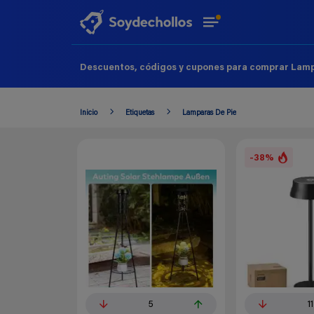
Descuentos, códigos y cupones para comprar Lampa
Inicio
Etiquetas
Lamparas De Pie
-38%
5
11