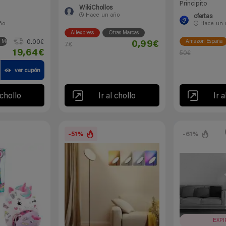
Principito
WikiChollos
Hace
un año
ofertas
ño
Hace
un 
Aliexpress
Otras Marcas
0.00€
s Marcas
Amazon España
0,99€
7€
19,64€
50€
ver cupón
 chollo
Ir al chollo
Ir a
-51%
-61%
EXP