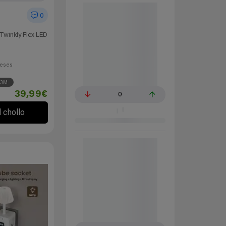
0
Twinkly Flex LED
eses
3M
39,99€
0
l chollo