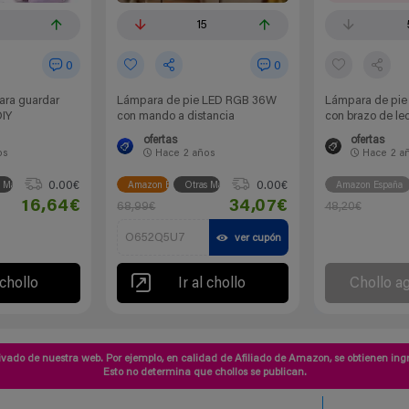
15
0
0
ara guardar
Lámpara de pie LED RGB 36W
Lámpara de pie 
DIY
con mando a distancia
con brazo de le
ofertas
ofertas
os
Hace
2 años
Hace
2 a
0.00€
0.00€
s Marcas
Amazon España
Otras Marcas
Amazon España
16,64€
34,07€
68,99€
48,20€
O652Q5U7
ver cupón
 chollo
Ir al chollo
Chollo a
vado de nuestra web. Por ejemplo, en calidad de Afiliado de Amazon, se obtienen ingr
Esto no determina que chollos se publican.