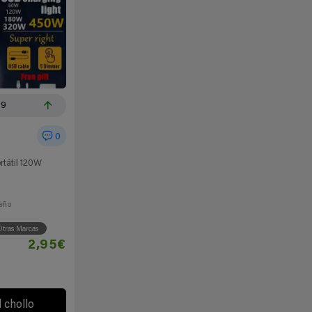
39
0
rtátil 120W
año
tras Marcas
2,95€
l chollo