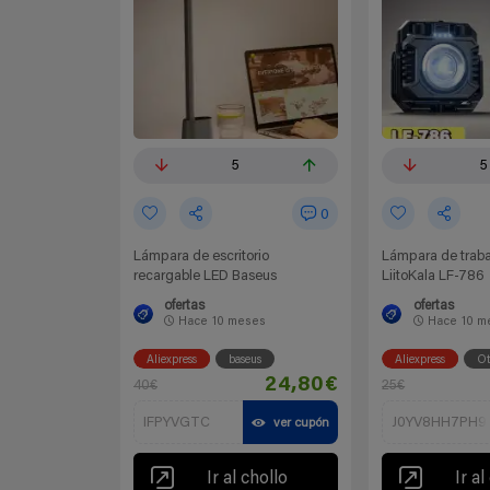
5
5
0
Lámpara de escritorio
Lámpara de trab
recargable LED Baseus
LiitoKala LF-786
ofertas
ofertas
Hace
10 meses
Hace
10 m
Aliexpress
baseus
Aliexpress
Ot
24,80€
40€
25€
IFPYVGTC
J0YV8HH7PH9
ver cupón
Ir al chollo
Ir al