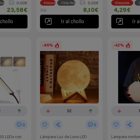
0.00€
0.00€
lips
Aliexpress
Otras Marcas
Aliexpress
O
23,58€
8,10€
4,29€
35€
 chollo
Ir al chollo
Ir a
-86%
-42%
2
52
0
0
120 LEDs con
Lámpara Luz de Luna LED
Lampara nocturna