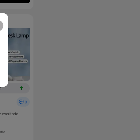
6
0
escritorio
año