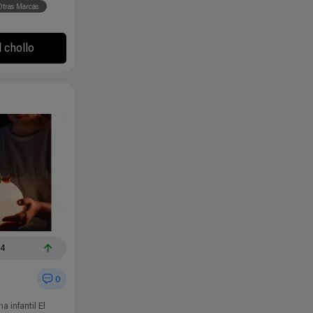
tras Marcas
l chollo
14
0
 infantil El