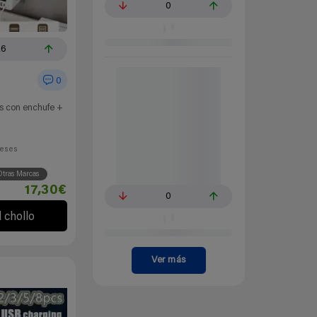
0
26
0
as con enchufe +
eses
tras Marcas
17,30€
0
l chollo
Ver más