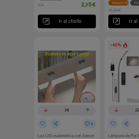
Amazon España
Phi
2,15€
10€
45,99€
Ir al chollo
Ir al
-42%
36
2
0
Luz LED inalámbrica con Sensor
Lámpara de Pie 