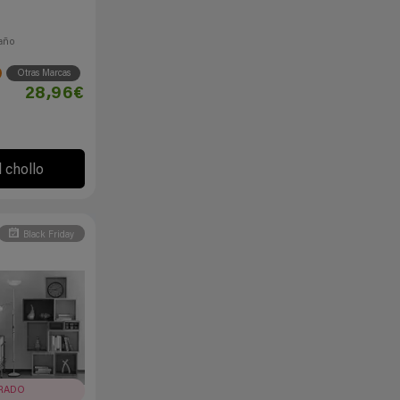
año
Otras Marcas
28,96€
l chollo
Black Friday
IRADO