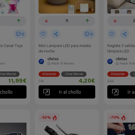
11
0
0
io Canal Toys
Mini Lámpara LED para mesita
Regleta 3 salid
de noche
lámpara LED
ofertas
ofertas
ses
Hace
9 meses
Hace
9 m
tras Marcas
Aliexpress
Otras Marcas
Aliexpress
O
11,99€
4,20€
14€
28€
 chollo
Ir al chollo
Ir a
-52%
-70%