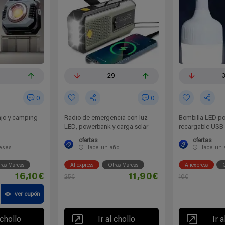
29
0
0
ajo y camping
Radio de emergencia con luz
Bombilla LED po
LED, powerbank y carga solar
recargable USB
ofertas
ofertas
eses
Hace
un año
Hace
un 
ras Marcas
Aliexpress
Otras Marcas
Aliexpress
O
16,10€
11,90€
25€
10€
U
ver cupón
 chollo
Ir al chollo
Ir a