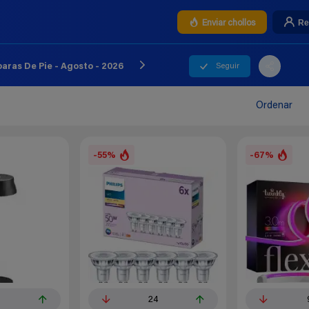
Re
Enviar chollos
Seguir
ras De Pie - Agosto - 2026
Ordenar
-55%
-67%
24