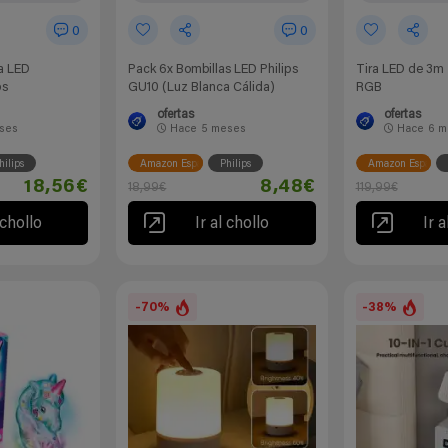
0
0
a LED
Pack 6x Bombillas LED Philips
Tira LED de 3m 
ps
GU10 (Luz Blanca Cálida)
RGB
ofertas
ofertas
ses
Hace
5 meses
Hace
6 m
hilips
Amazon España
Philips
Amazon España
18,56€
8,48€
18,99€
119,99€
 chollo
Ir al chollo
Ir a
-70%
-38%