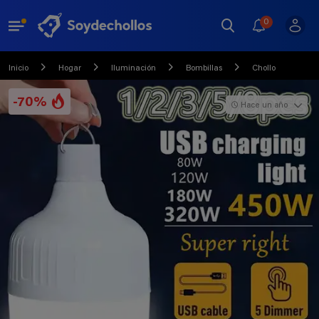
0
Inicio
Hogar
Iluminación
Bombillas
Chollo
-70%
Hace un año