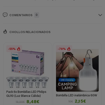
0
COMENTARIOS
CHOLLOS RELACIONADOS
-55%
-78%
Pack 6x Bombillas LED Philips
Bombilla LED inalámbrica 60W
GU10 (Luz Blanca Cálida)
2,15€
8,48€
10€
18,99€