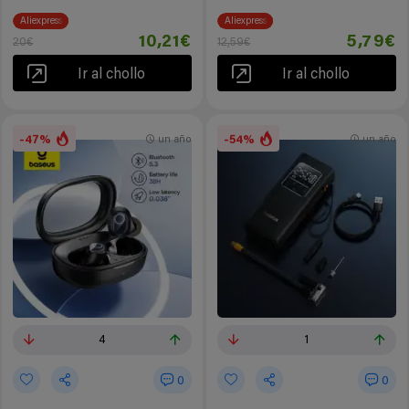
Aliexpress
Aliexpress
10,21€
5,79€
20€
12,59€
Ir al chollo
Ir al chollo
-47%
-54%
un año
un año
4
1
0
0