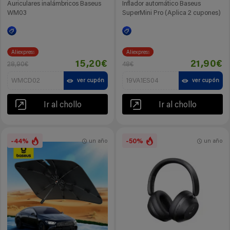
Auriculares inalámbricos Baseus
Inflador automático Baseus
WM03
SuperMini Pro (Aplica 2 cupones)
Aliexpress
Aliexpress
15,20€
21,90€
28,90€
48€
WMCD02
19VA1ES04
ver cupón
ver cupón
Ir al chollo
Ir al chollo
-44%
-50%
un año
un año