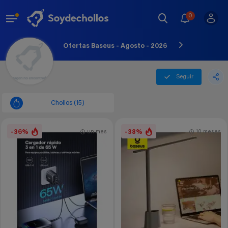
0
Ofertas Baseus - Agosto - 2026
Seguir
Chollos (15)
-36%
-38%
un mes
10 meses