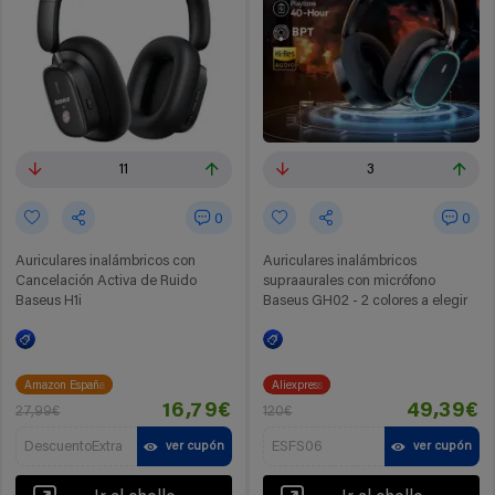
11
3
0
0
Auriculares inalámbricos con
Auriculares inalámbricos
Cancelación Activa de Ruido
supraaurales con micrófono
Baseus H1i
Baseus GH02 - 2 colores a elegir
Amazon España
Aliexpress
16,79€
49,39€
27,99€
120€
DescuentoExtra
ESFS06
ver cupón
ver cupón