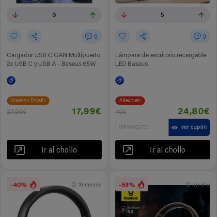
6
5
0
0
Cargador USB C GAN Multipuerto
Lámpara de escritorio recargable
2x USB C y USB A - Baseus 65W
LED Baseus
Amazon España
Aliexpress
17,99€
24,80€
27,99€
40€
IFPYVGTC
ver cupón
Ir al chollo
Ir al chollo
-40%
-59%
10 meses
un año