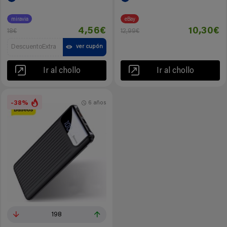
miravia
eBay
4,56€
10,30€
18€
12,99€
DescuentoExtra
ver cupón
Ir al chollo
Ir al chollo
-38%
6 años
198