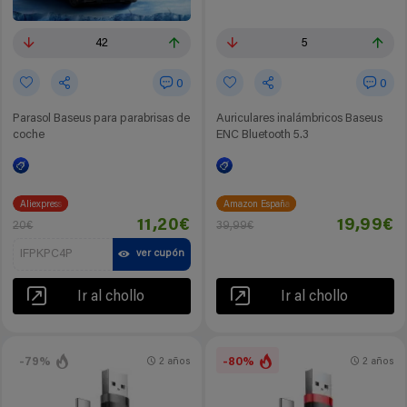
42
5
0
0
Parasol Baseus para parabrisas de
Auriculares inalámbricos Baseus
coche
ENC Bluetooth 5.3
Aliexpress
Amazon España
11,20€
19,99€
20€
39,99€
IFPKPC4P
ver cupón
Ir al chollo
Ir al chollo
-79%
-80%
2 años
2 años