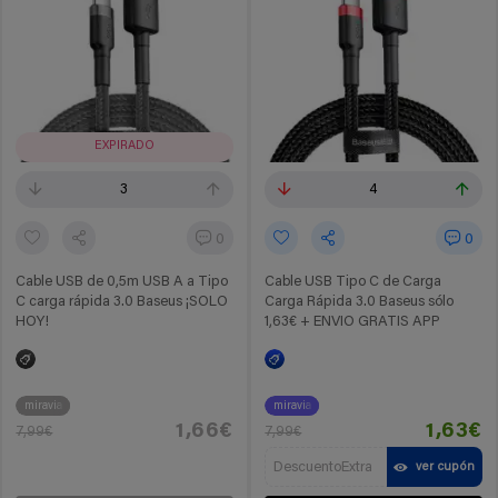
EXPIRADO
3
4
0
0
Cable USB de 0,5m USB A a Tipo
Cable USB Tipo C de Carga
C carga rápida 3.0 Baseus ¡SOLO
Carga Rápida 3.0 Baseus sólo
HOY!
1,63€ + ENVIO GRATIS APP
miravia
miravia
1,66€
1,63€
7,99€
7,99€
DescuentoExtra
ver cupón