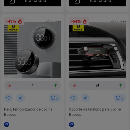
Ir al chollo
Ir al chollo
-49%
-54%
un año
un año
4
21
0
0
Reloj temporizador de cocina
Soporte de teléfono para coche
Baseus
Baseus