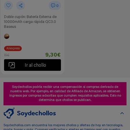
0
Doble cupón: Batería Externa de
10000mAh carga rápida QC3.0
Baseus
Aliexpress
9,30€
15€
Ir al chollo
Soydechollos podría recibir una compensación si compras derivado de
nuestra web. Por ejemplo, en calidad de Afiliado de Amazon, se obtienen
ingresos por compras adscritas que cumplen requisitos aplicables. Esto no
determina que chollos se publican.
Soydechollos.com encuentra los mejores chollos y ofertas de hoy en tecnología,
moda, hogar y más. Cupones verificados y alertas en tiempo real con nuestro