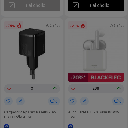
Ir al chollo
Ir al chollo
-75%
-21%
2 años
5 años
0
266
0
0
Cargador de pared Baseus 20W
Auriculares BT 5.0 Baseus W09
USB C sólo 4,56€
TWS