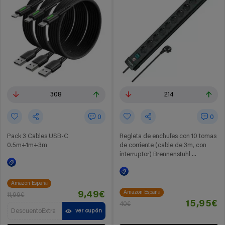
308
214
0
0
Pack 3 Cables USB-C
Regleta de enchufes con 10 tomas
0.5m+1m+3m
de corriente (cable de 3m, con
interruptor) Brennenstuhl ...
Amazon España
Amazon España
9,49€
11,99€
15,95€
40€
DescuentoExtra
ver cupón