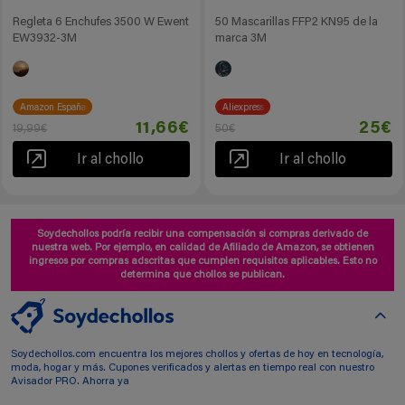
Regleta 6 Enchufes 3500 W Ewent
50 Mascarillas FFP2 KN95 de la
EW3932-3M
marca 3M
Amazon España
Aliexpress
11,66€
25€
19,99€
50€
Ir al chollo
Ir al chollo
Soydechollos podría recibir una compensación si compras derivado de
nuestra web. Por ejemplo, en calidad de Afiliado de Amazon, se obtienen
ingresos por compras adscritas que cumplen requisitos aplicables. Esto no
determina que chollos se publican.
Soydechollos.com encuentra los mejores chollos y ofertas de hoy en tecnología,
moda, hogar y más. Cupones verificados y alertas en tiempo real con nuestro
Avisador PRO. Ahorra ya