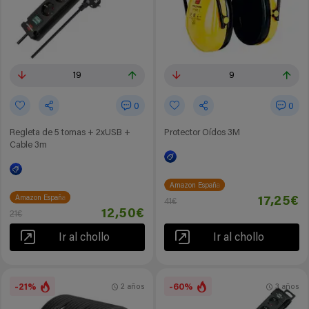
19
9
0
0
Regleta de 5 tomas + 2xUSB +
Protector Oídos 3M
Cable 3m
Amazon España
Amazon España
17,25€
41€
12,50€
21€
Ir al chollo
Ir al chollo
-21%
-60%
2 años
3 años