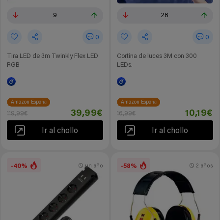
9
26
0
0
Tira LED de 3m Twinkly Flex LED
Cortina de luces 3M con 300
RGB
LEDs.
Amazon España
Amazon España
39,99€
10,19€
119,99€
16,99€
Ir al chollo
Ir al chollo
-40%
-58%
un año
2 años