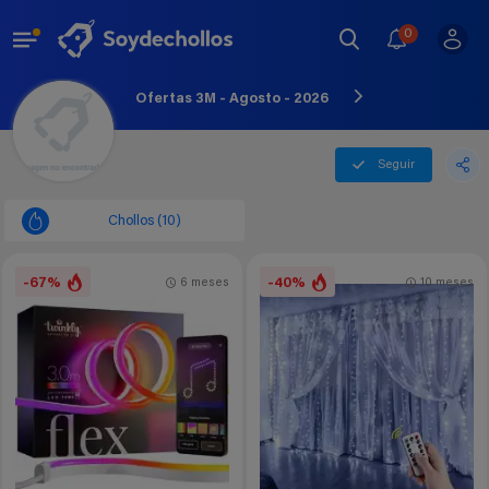
0
Ofertas 3M - Agosto - 2026
Seguir
Chollos (10)
-67%
-40%
6 meses
10 meses