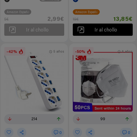
Amazon España
Amazon España
2,99€
13,85€
5€
19€
Ir al chollo
Ir al chollo
-42%
-50%
5 años
6 años
214
99
0
0