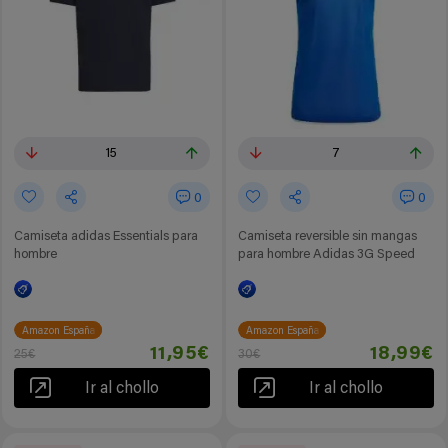
15
7
0
0
Camiseta adidas Essentials para
Camiseta reversible sin mangas
hombre
para hombre Adidas 3G Speed
Amazon España
Amazon España
11,95€
18,99€
25€
30€
Ir al chollo
Ir al chollo