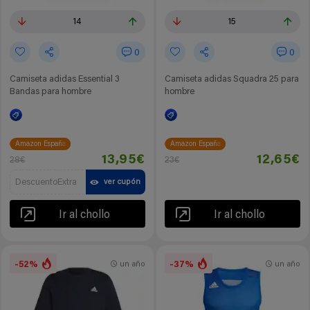
14
15
0
0
Camiseta adidas Essential 3
Camiseta adidas Squadra 25 para
Bandas para hombre
hombre
Amazon España
Amazon España
13,95€
12,65€
28€
23€
DescuentoExtra
ver cupón
Ir al chollo
Ir al chollo
-52%
-37%
un año
un año