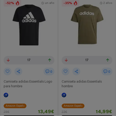
-52%
-35%
un año
2 años
17
17
0
0
Camiseta adidas Essentials Logo
Camiseta adidas Essentials
para hombre
hombre
Amazon España
Amazon España
13,49€
14,99€
28€
23€