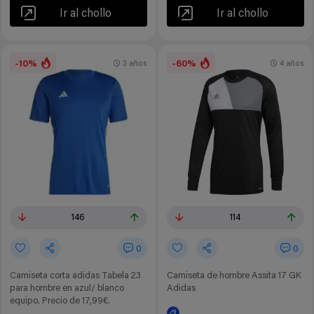
Ir al chollo
Ir al chollo
-10%
-60%
3 años
4 años
146
114
0
0
Camiseta corta adidas Tabela 23
Camiseta de hombre Assita 17 GK
para hombre en azul/ blanco
Adidas
equipo. Precio de 17,99€.