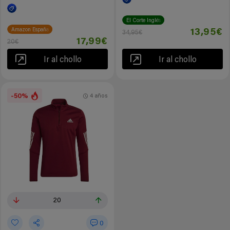
El Corte Inglés
Amazon España
13,95€
34,95€
17,99€
20€
Ir al chollo
Ir al chollo
-50%
4 años
20
0