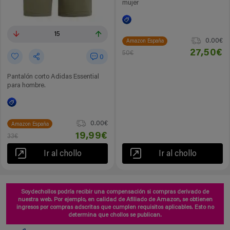
mujer
15
0.00€
Amazon España
27,50€
50€
0
Pantalón corto Adidas Essential
para hombre.
0.00€
Amazon España
19,99€
33€
Ir al chollo
Ir al chollo
Soydechollos podría recibir una compensación si compras derivado de
nuestra web. Por ejemplo, en calidad de Afiliado de Amazon, se obtienen
ingresos por compras adscritas que cumplen requisitos aplicables. Esto no
determina que chollos se publican.