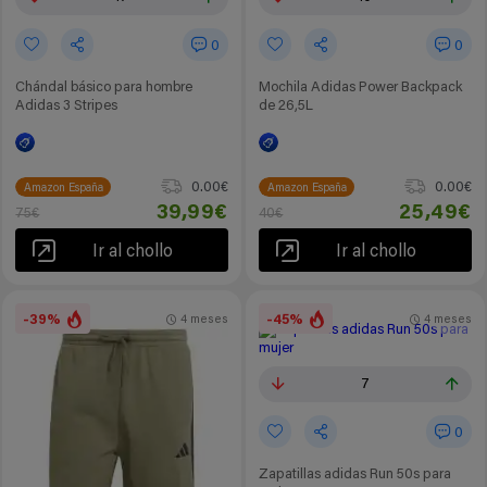
0
0
Chándal básico para hombre
Mochila Adidas Power Backpack
Adidas 3 Stripes
de 26,5L
0.00€
0.00€
Amazon España
Amazon España
39,99€
25,49€
75€
40€
Ir al chollo
Ir al chollo
-39%
-45%
4 meses
4 meses
7
0
Zapatillas adidas Run 50s para