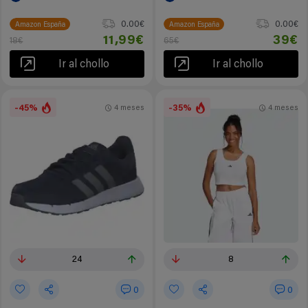
0.00€
0.00€
Amazon España
Amazon España
11,99€
39€
18€
65€
Ir al chollo
Ir al chollo
-45%
-35%
4 meses
4 meses
24
8
0
0