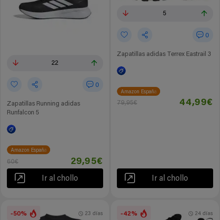
5
0
Zapatillas adidas Terrex Eastrail 3
22
0
Amazon España
44,99€
79,95€
Zapatillas Running adidas
Runfalcon 5
Amazon España
29,95€
60€
Ir al chollo
Ir al chollo
-50%
-42%
23 días
24 días