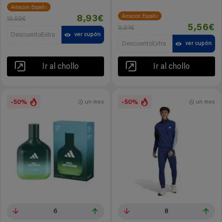
Amazon España
Amazon España
8,93€
19,99€
5,56€
9,94€
DescuentoExtra
ver cupón
DescuentoExtra
ver cupón
Ir al chollo
Ir al chollo
-50%
-50%
un mes
un mes
6
8