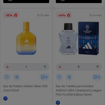
-55%
-44%
25 días
un mes
1
2
0
0
Eau de Parfum Adidas Vibes Chill
Eau de Toilette para hombre
Zone 100ml
ADIDAS UEFA Champions League
PRO PLAYER Edition 100ml