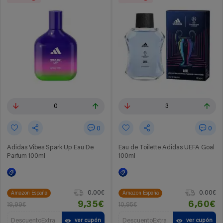
0
3
0
0
Adidas Vibes Spark Up Eau De
Eau de Toilette Adidas UEFA Goal
Parfum 100ml
100ml
0.00€
0.00€
Amazon España
Amazon España
9,35€
6,60€
19,99€
10,95€
DescuentoExtra
DescuentoExtra
ver cupón
ver cupón