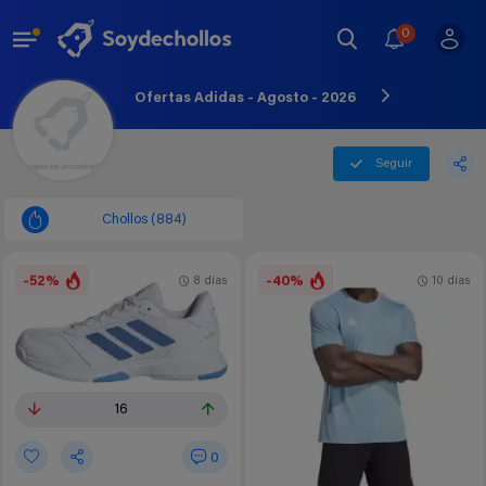
0
Ofertas Adidas - Agosto - 2026
Seguir
Chollos (884)
-52%
-40%
8 días
10 días
16
0