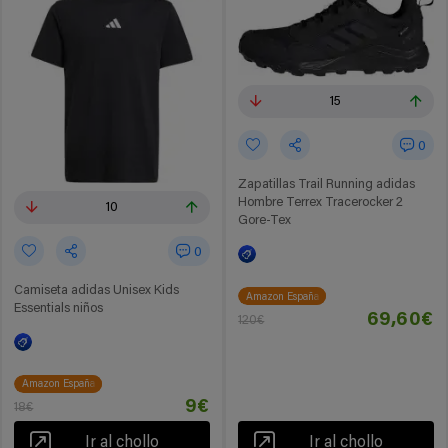
15
0
Zapatillas Trail Running adidas
Hombre Terrex Tracerocker 2
10
Gore-Tex
0
Camiseta adidas Unisex Kids
Amazon España
Essentials niños
69,60€
120€
Amazon España
9€
18€
Ir al chollo
Ir al chollo