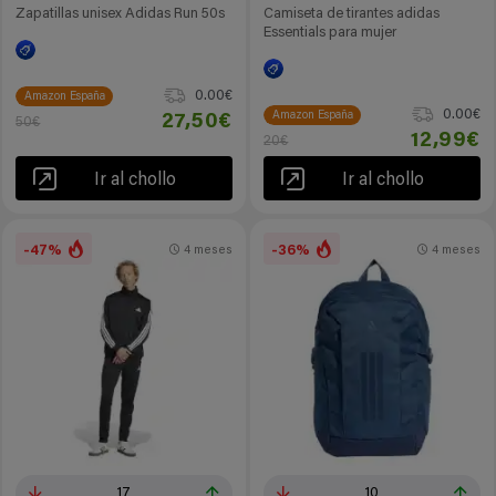
Zapatillas unisex Adidas Run 50s
Camiseta de tirantes adidas
Essentials para mujer
0.00€
Amazon España
0.00€
Amazon España
27,50€
50€
12,99€
20€
Ir al chollo
Ir al chollo
-47%
-36%
4 meses
4 meses
17
10