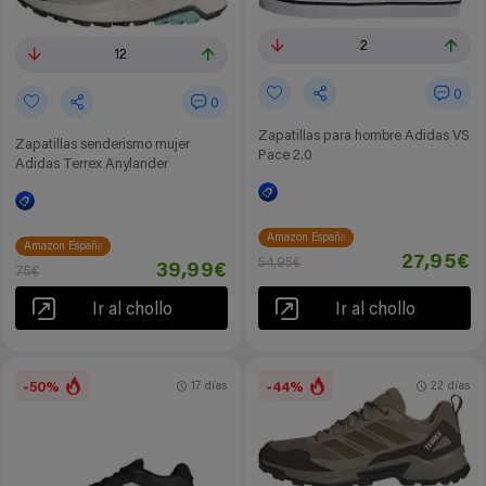
2
12
0
0
Zapatillas para hombre Adidas VS
Zapatillas senderismo mujer
Pace 2.0
Adidas Terrex Anylander
Amazon España
Amazon España
27,95€
54,95€
39,99€
75€
Ir al chollo
Ir al chollo
-50%
-44%
17 días
22 días