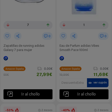
7
1
0
0
Zapatillas de running adidas
Eau de Parfum adidas Vibes
Galaxy 7 para mujer
Smooth Pace 100ml
0.00€
0.00€
Amazon España
Amazon España
27,99€
11,68€
55€
19,99€
DescuentoExtra
ver cupón
Ir al chollo
Ir al chollo
-53%
-40%
2 meses
2 meses