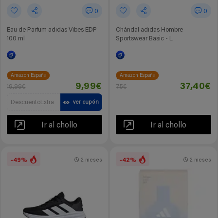
0
0
Eau de Parfum adidas Vibes EDP
Chándal adidas Hombre
100 ml
Sportswear Basic - L
Amazon España
Amazon España
9,99€
37,40€
19,99€
75€
DescuentoExtra
ver cupón
Ir al chollo
Ir al chollo
-49%
-42%
2 meses
2 meses