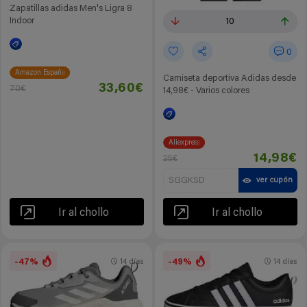
Zapatillas adidas Men's Ligra 8
Indoor
10
0
Amazon España
Camiseta deportiva Adidas desde
33,60€
70€
14,98€ - Varios colores
Aliexpress
14,98€
25€
SGGKSD
ver cupón
Ir al chollo
Ir al chollo
-47%
-49%
14 días
14 días