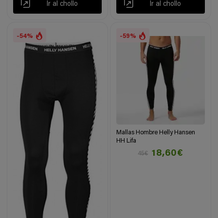
Ir al chollo
Ir al chollo
-54%
-59%
Mallas Hombre Helly Hansen
HH Lifa
18,60€
45€