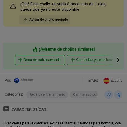
¡Ojo! Este chollo se publicó hace más de 7 días,
puede que ya no esté disponible
Avisar de chollo agotado
¡Avisame de chollos similares!
Ropa de entrenamiento
Camisetas y polos hombre
ofertas
Por:
Envio:
España
Categorías:
Ropa de entrenamiento
Camisetas y polos hombre
CARACTERISTÍCAS
Gran oferta para la camiseta Adidas Essential 3 Bandas para hombre, con