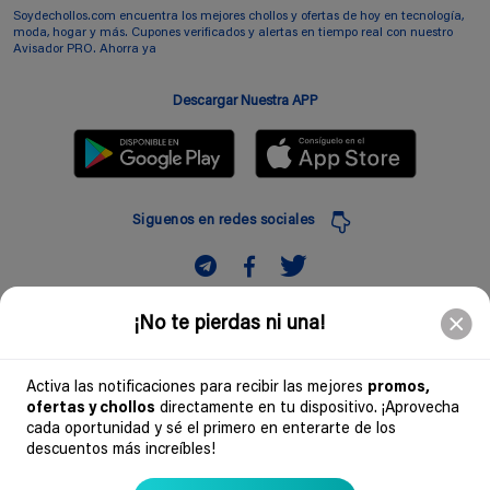
Soydechollos.com encuentra los mejores chollos y ofertas de hoy en tecnología,
moda, hogar y más. Cupones verificados y alertas en tiempo real con nuestro
Avisador PRO. Ahorra ya
Descargar Nuestra APP
Siguenos en redes sociales
Suscribir
¡No te pierdas ni una!
Introduciendo mi correo electronico acepto la politica de privacidad y doy mi
consentimiento a recibir comerciales a traves de mi e-mail
Activa las notificaciones para recibir las mejores
promos,
ofertas y chollos
directamente en tu dispositivo. ¡Aprovecha
Comunidad
cada oportunidad y sé el primero en enterarte de los
descuentos más increíbles!
Legal