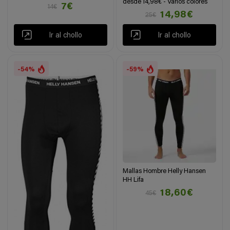
desde 14,98€ - Varios colores
7€
14€
14,98€
25€
Ir al chollo
Ir al chollo
-54%
-59%
Mallas Hombre Helly Hansen
HH Lifa
18,60€
45€