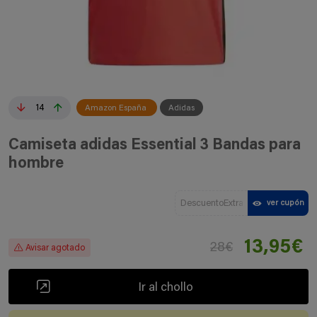
14
Amazon España
Adidas
Camiseta adidas Essential 3 Bandas para
hombre
DescuentoExtra
ver cupón
13,95€
28€
Avisar agotado
Ir al chollo