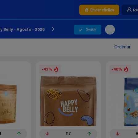
Re
Enviar chollos
Seguir
 Belly - Agosto - 2026
Ordenar
-43%
-40%
1
117