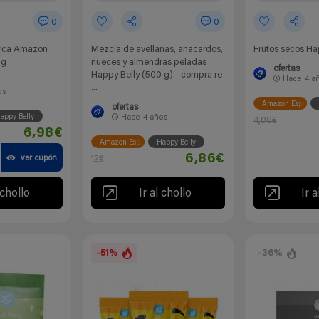
0
0
arca Amazon
Mezcla de avellanas, anacardos,
Frutos secos Ha
 g
nueces y almendras peladas
ofertas
Happy Belly (500 g) - compra re
Hace
4 a
...
os
Amazon España
ofertas
appy Belly
Hace
4 años
4,08€
6,98€
Amazon España
Happy Belly
6,86€
ver cupón
12€
 chollo
Ir al chollo
Ir a
-51%
-36%