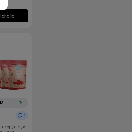
l chollo
43
0
s Happy Belly de