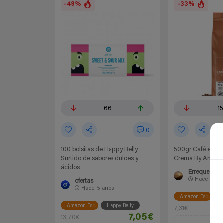
-49%
-33%
66
1
0
100 bolsitas de Happy Belly
500gr Café en gr
Surtido de sabores dulces y
Crema By Amaz
ácidos
Erreque
Hace
5 añ
ofertas
Hace
5 años
Amazon España
H
Amazon España
Happy Belly
7,31€
7,05€
13,70€