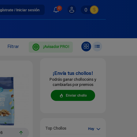
0
0
gístrate / Iniciar sesión
Filtrar
¡Avisador PRO!
¡Envía tus chollos!
Podrás ganar chollocoins y
cambiarlas por premios
Enviar chollo
Top Chollos
Hoy
86