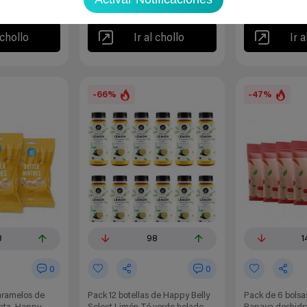
ver cupón
 chollo
Ir al chollo
Ir a
-66%
-47%
8
98
1
0
0
aramelos de
Pack 12 botellas de Happy Belly
Pack de 6 bolsa