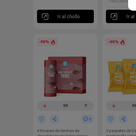
DescuentoExtra
Ir al chollo
Ir al
-58%
-69%
99
9
0
4 Envases de láminas de
3 paquetes de C