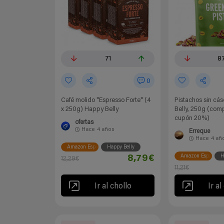
71
8
0
Café molido "Espresso Forte" (4
Pistachos sin cá
x 250g) Happy Belly
Belly, 250g (com
cupón 20%)
ofertas
Hace
4 años
Erreque
Hace
4 añ
Amazon España
Happy Belly
Amazon España
H
8,79€
12,29€
11,21€
Ir al chollo
Ir al