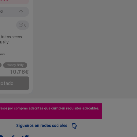
66
0
 frutos secos
Belly
ños
Happy Belly
10,78€
gotado
esos por compras adscritas que cumplen requisitos aplicables.
Siguenos en redes sociales