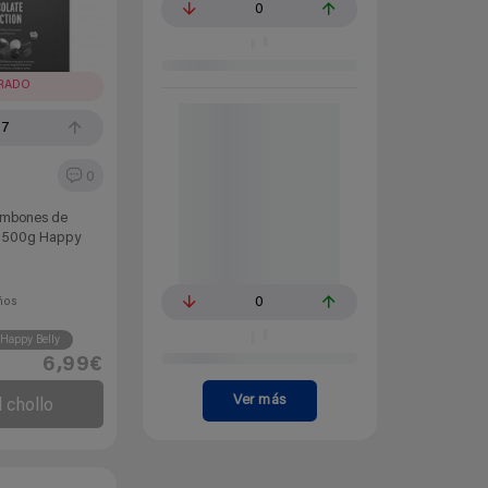
0
IRADO
67
0
ombones de
a 500g Happy
0
ños
Happy Belly
6,99€
Ver más
l chollo