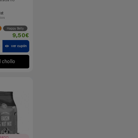
atada no
ist
ños
Happy Belly
9,50€
a
ver cupón
l chollo
IRADO