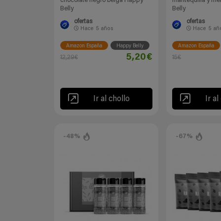
chocolate negro belga Happy
mantequilla y me
Belly
Belly
ofertas
ofertas
Hace
5 años
Hace
5 añ
Amazon España
Happy Belly
Amazon España
5,20€
12,29€
15€
Ir al chollo
Ir al
-48%
-67%