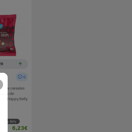
28
0
tas de cereales
iertas de
eche Happy Belly
ños
Happy Belly
6,23€