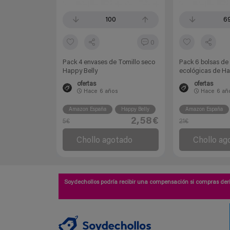
100
6
0
Pack 4 envases de Tomillo seco
Pack 6 bolsas de
Happy Belly
ecológicas de Ha
ofertas
ofertas
Hace
6 años
Hace
6 añ
Amazon España
Happy Belly
Amazon España
2,58€
5€
21€
Chollo agotado
Chollo ag
Soydechollos podría recibir una compensación si compras deri