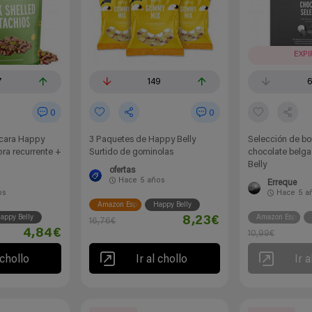
EXP
7
149
0
0
scara Happy
3 Paquetes de Happy Belly
Selección de b
pra recurrente +
Surtido de gominolas
chocolate belg
Belly
ofertas
Hace
5 años
Erreque
os
Hace
5 a
Amazon España
Happy Belly
appy Belly
Amazon España
8,23€
16,76€
4,84€
10,99€
 chollo
Ir al chollo
Ir a