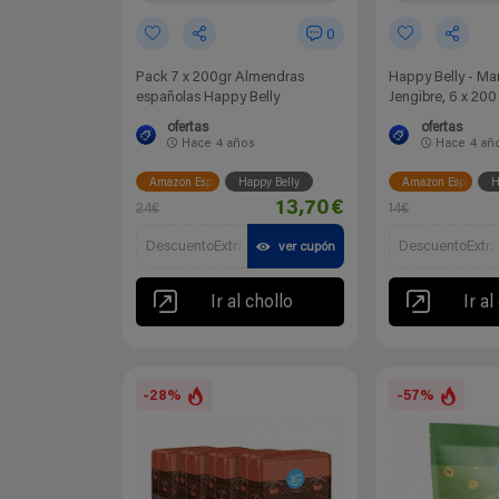
0
Pack 7 x 200gr Almendras
Happy Belly - M
españolas Happy Belly
Jengibre, 6 x 200
ofertas
ofertas
Hace
4 años
Hace
4 añ
Amazon España
Happy Belly
Amazon España
H
13,70€
24€
14€
DescuentoExtra
DescuentoExtra
ver cupón
Ir al chollo
Ir al
-28%
-57%