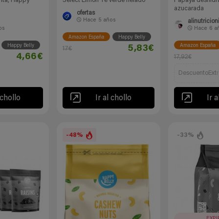
nta, Happy
Select Limón Té verde helado
Papaya deshidr
azucarada
ofertas
Hace
5 años
alinutricion
os
Hace
6 a
Amazon España
Happy Belly
Happy Belly
Amazon España
5,83€
17€
4,66€
17,92€
DescuentoExtr
 chollo
Ir al chollo
Ir a
-48%
-33%
EXP