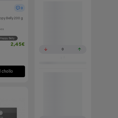
0
ppy Belly 200 g
ños
Happy Belly
2,45€
0
l chollo