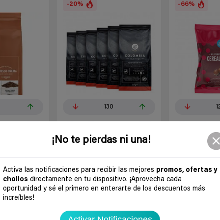
-20%
-66%
5
130
1
0
0
¡No te pierdas ni una!
ano Espresso
Happy Belly Select Café Molido
6 bolsas de Boli
on
de Tueste Natural de Colombia -
crujientes recub
1,36Kg (6 Paquetes x 227g)
chocolate con l
Activa las notificaciones para recibir las mejores
promos, ofertas y
os
chollos
directamente en tu dispositivo. ¡Aprovecha cada
Erreque
ofertas
Hace
5 años
Hace
5 a
oportunidad y sé el primero en enterarte de los descuentos más
appy Belly
increíbles!
Amazon España
Happy Belly
Amazon España
4,93€
13,35€
16,69€
18,50€
Activar Notificaciones