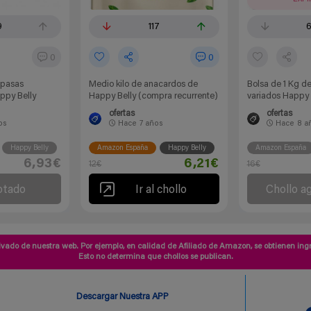
9
117
0
0
 pasas
Medio kilo de anacardos de
Bolsa de 1 Kg de
ppy Belly
Happy Belly (compra recurrente)
variados Happy 
ofertas
ofertas
os
Hace
7 años
Hace
8 a
Happy Belly
Amazon España
Happy Belly
Amazon España
6,93€
6,21€
12€
16€
otado
Ir al chollo
Chollo a
vado de nuestra web. Por ejemplo, en calidad de Afiliado de Amazon, se obtienen ingr
Esto no determina que chollos se publican.
Descargar Nuestra APP