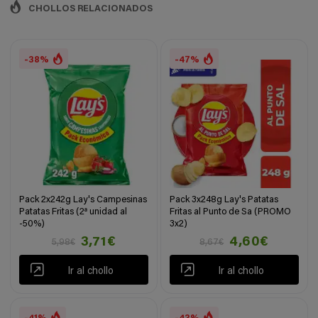
CHOLLOS RELACIONADOS
-38%
-47%
Pack 2x242g Lay's Campesinas
Pack 3x248g Lay's Patatas
Patatas Fritas (2ª unidad al
Fritas al Punto de Sa (PROMO
-50%)
3x2)
3,71€
4,60€
5,98€
8,67€
Ir al chollo
Ir al chollo