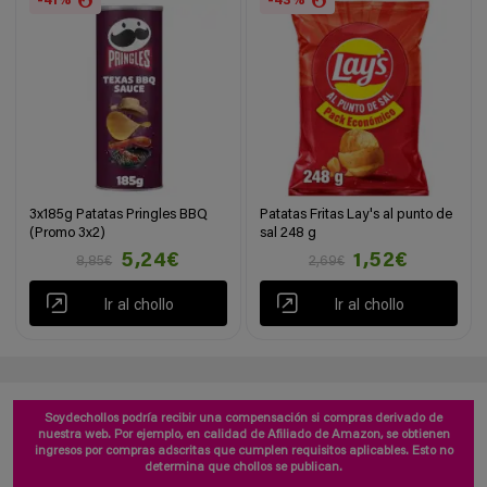
-41%
-43%
3x185g Patatas Pringles BBQ
Patatas Fritas Lay's al punto de
(Promo 3x2)
sal 248 g
5,24€
1,52€
8,85€
2,69€
Ir al chollo
Ir al chollo
Soydechollos podría recibir una compensación si compras derivado de
nuestra web. Por ejemplo, en calidad de Afiliado de Amazon, se obtienen
ingresos por compras adscritas que cumplen requisitos aplicables. Esto no
determina que chollos se publican.