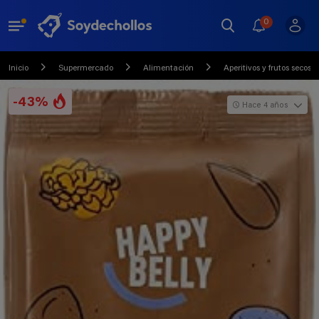
0
Inicio
Supermercado
Alimentación
Aperitivos y frutos secos
-43%
Hace 4 años