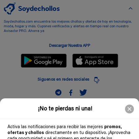
Soydechollos.com encuentra los mejores chollos y ofertas de hoy en tecnología,
moda, hogar y más. Cupones verificados y alertas en tiempo real con nuestro
Avisador PRO. Ahorra ya
Descargar Nuestra APP
Siguenos en redes sociales
Suscribir
¡No te pierdas ni una!
Introduciendo mi correo electronico acepto la politica de privacidad y doy mi
consentimiento a recibir comerciales a traves de mi e-mail
Activa las notificaciones para recibir las mejores
promos,
ofertas y chollos
directamente en tu dispositivo. ¡Aprovecha
Comunidad
cada oportunidad y sé el primero en enterarte de los