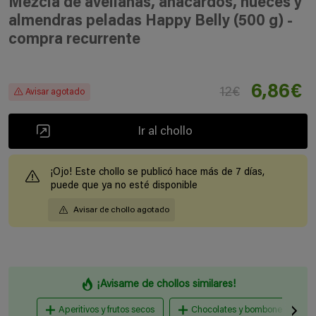
Mezcla de avellanas, anacardos, nueces y
almendras peladas Happy Belly (500 g) -
compra recurrente
6,86€
12€
Avisar agotado
Ir al chollo
¡Ojo! Este chollo se publicó hace más de 7 días,
puede que ya no esté disponible
Avisar de chollo agotado
¡Avisame de chollos similares!
Aperitivos y frutos secos
Chocolates y bombones