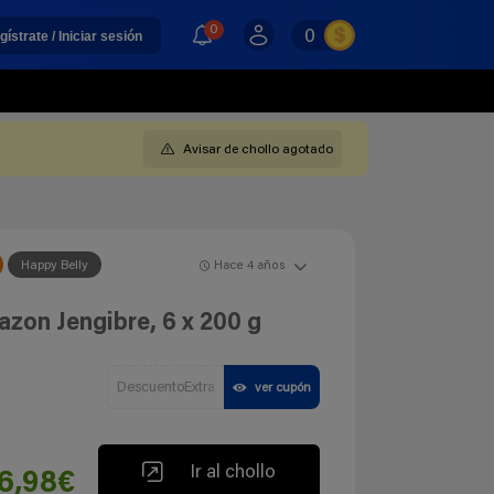
0
0
gístrate / Iniciar sesión
Avisar de chollo agotado
Happy Belly
Hace 4 años
zon Jengibre, 6 x 200 g
DescuentoExtra
ver cupón
Ir al chollo
6,98€