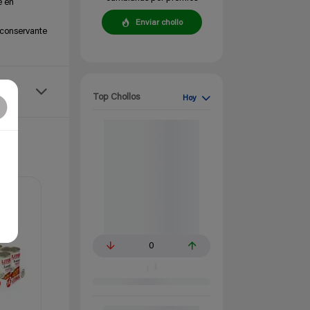
é en
Enviar chollo
 conservante
Top Chollos
Hoy
0