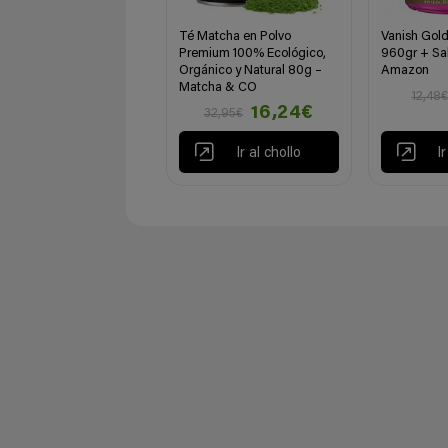
Té Matcha en Polvo
Vanish Gol
Premium 100% Ecológico,
960gr + Sa
Orgánico y Natural 80g –
Amazon
Matcha & CO
12,48€
16,24€
32,95€
Ir al chollo
I