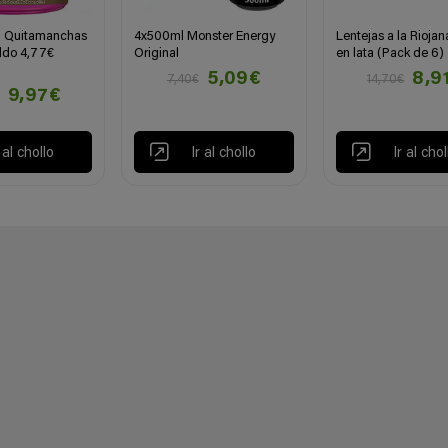
d Quitamanchas
4x500ml Monster Energy
Lentejas a la Riojana
ldo 4,77€
Original
en lata (Pack de 6)
5,09€
8,9
7,40€
14,70€
9,97€
r al chollo
Ir al chollo
Ir al chol