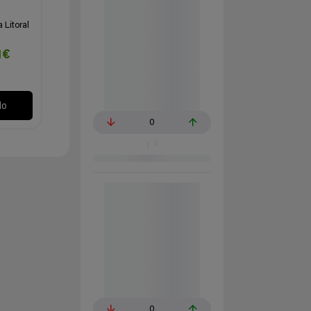
 Litoral
1€
lo
0
0