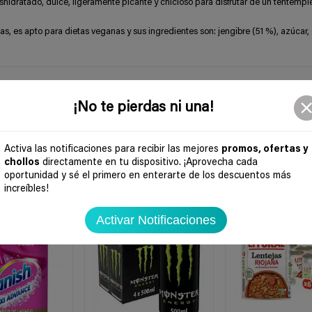
hidratado, dulce, ligeramente picante y chicloso para disfrutar de un tentempi
s, es apto para dietas veganas y sus ingredientes son: jengibre (51 %), azúcar,
¡No te pierdas ni una!
Activa las notificaciones para recibir las mejores
promos, ofertas y
chollos
directamente en tu dispositivo. ¡Aprovecha cada
oportunidad y sé el primero en enterarte de los descuentos más
increíbles!
-31%
-39%
Activar Notificaciones