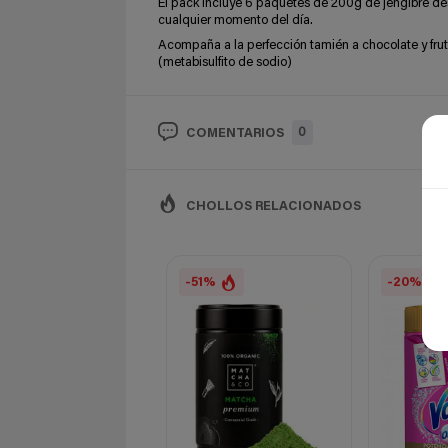
El pack incluye 6 paquetes de 200g de jengibre des
cualquier momento del día.
Acompaña a la perfección tamién a chocolate y fruta
(metabisulfito de sodio)
0
COMENTARIOS
CHOLLOS RELACIONADOS
-51%
-20%