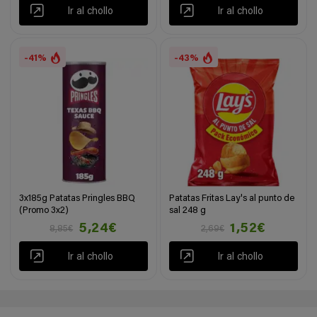
Ir al chollo
Ir al chollo
-41%
-43%
3x185g Patatas Pringles BBQ
Patatas Fritas Lay's al punto de
(Promo 3x2)
sal 248 g
5,24€
1,52€
8,85€
2,69€
Ir al chollo
Ir al chollo