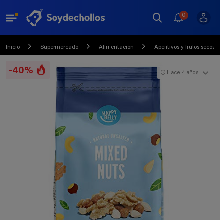
0
Inicio
Supermercado
Alimentación
Aperitivos y frutos secos
-40%
Hace 4 años