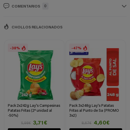
0
COMENTARIOS
CHOLLOS RELACIONADOS
-38%
-47%
Pack 2x242g Lay's Campesinas
Pack 3x248g Lay's Patatas
Patatas Fritas (2ª unidad al
Fritas al Punto de Sa (PROMO
-50%)
3x2)
3,71€
4,60€
5,98€
8,67€