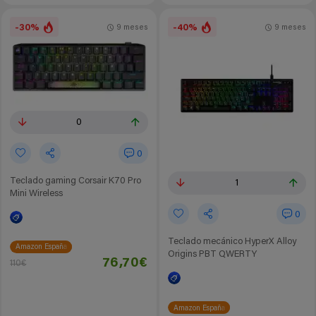
-30%
-40%
9 meses
9 meses
0
0
Teclado gaming Corsair K70 Pro
1
Mini Wireless
0
Teclado mecánico HyperX Alloy
Amazon España
Origins PBT QWERTY
76,70€
110€
Amazon España