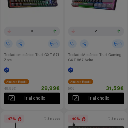
0
2
0
0
Teclado mecánico Trust GXT 871
Teclado Mecánico Trust Gaming
Zora
GXT 867 Acira
Amazon España
Amazon España
29,99€
31,59€
49,99€
50€
Ir al chollo
Ir al chollo
-47%
-40%
3 meses
3 meses