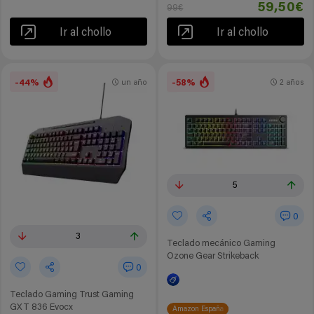
59,50€
99€
Ir al chollo
Ir al chollo
-44%
-58%
un año
2 años
5
0
3
Teclado mecánico Gaming
Ozone Gear Strikeback
0
Teclado Gaming Trust Gaming
GXT 836 Evocx
Amazon España