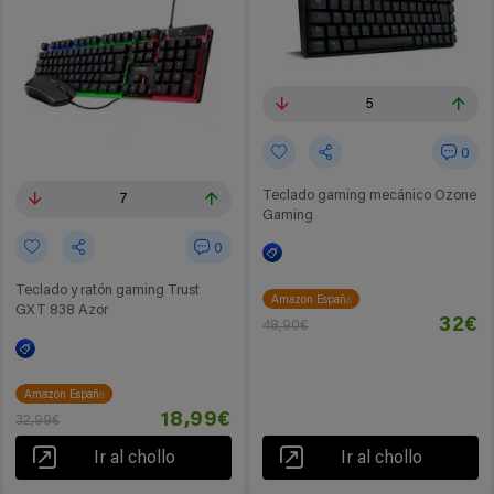
5
0
Teclado gaming mecánico Ozone
7
Gaming
0
Teclado y ratón gaming Trust
Amazon España
GXT 838 Azor
32€
48,90€
Amazon España
18,99€
32,99€
Ir al chollo
Ir al chollo