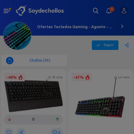
0
Ofertas Teclados Gaming - Agosto - 2026
Seguir
Chollos (36)
-46%
-47%
18 días
un mes
0
0