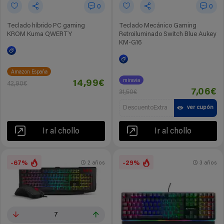
0
0
Teclado híbrido PC gaming
Teclado Mecánico Gaming
KROM Kuma QWERTY
Retroiluminado Switch Blue Aukey
KM-G16
Amazon España
miravia
14,99€
42,90€
7,06€
31,50€
DescuentoExtra
ver cupón
Ir al chollo
Ir al chollo
-67%
-29%
2 años
3 años
7