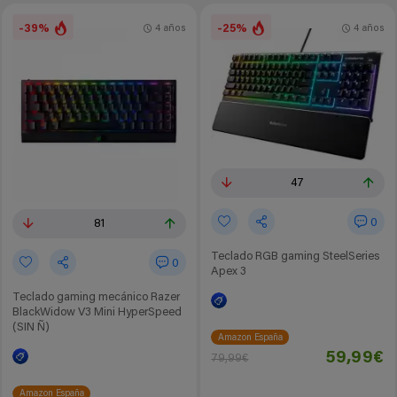
-39%
-25%
4 años
4 años
47
0
81
Teclado RGB gaming SteelSeries
0
Apex 3
Teclado gaming mecánico Razer
BlackWidow V3 Mini HyperSpeed
(SIN Ñ)
Amazon España
59,99€
79,99€
Amazon España