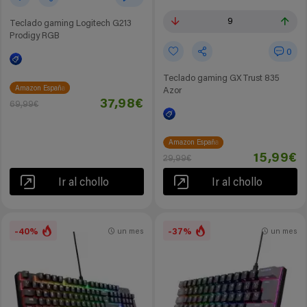
9
Teclado gaming Logitech G213
Prodigy RGB
0
Teclado gaming GXTrust 835
Amazon España
Azor
37,98€
69,99€
Amazon España
15,99€
29,99€
Ir al chollo
Ir al chollo
-40%
-37%
un mes
un mes