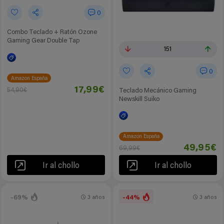
0
Combo Teclado + Ratón Ozone
Gaming Gear Double Tap
151
0
Amazon España
17,99€
54,90€
Teclado Mecánico Gaming
Newskill Suiko
Amazon España
49,95€
69,99€
Ir al chollo
Ir al chollo
-69%
-44%
3 años
3 años