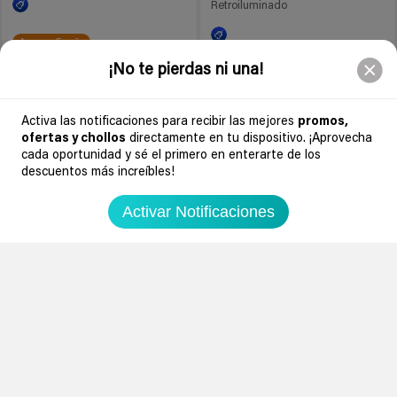
Retroiluminado
Amazon España
44,98€
109,99€
¡No te pierdas ni una!
Amazon España
46,98€
84,99€
Activa las notificaciones para recibir las mejores
promos,
Ir al chollo
Ir al chollo
ofertas y chollos
directamente en tu dispositivo. ¡Aprovecha
cada oportunidad y sé el primero en enterarte de los
descuentos más increíbles!
-24%
-20%
4 años
4 años
Activar Notificaciones
0
0
0
Teclado Razer BlackWidow V3
Tenkeyless Yellow Switch