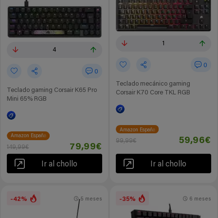
1
4
0
0
Teclado mecánico gaming
Teclado gaming Corsair K65 Pro
Corsair K70 Core TKL RGB
Mini 65% RGB
Amazon España
Amazon España
59,96€
99,99€
79,99€
149,99€
Ir al chollo
Ir al chollo
-42%
-35%
5 meses
6 meses