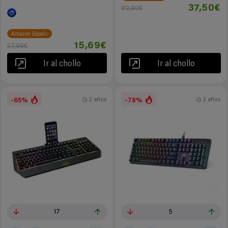
37,50€
89,90€
Amazon España
15,69€
27,99€
Ir al chollo
Ir al chollo
-65%
-78%
2 años
2 años
17
5