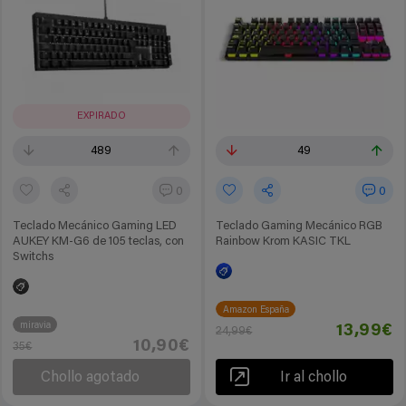
EXPIRADO
489
49
0
0
Teclado Mecánico Gaming LED
Teclado Gaming Mecánico RGB
AUKEY KM-G6 de 105 teclas, con
Rainbow Krom KASIC TKL
Switchs
Amazon España
miravia
13,99€
24,99€
10,90€
35€
Chollo agotado
Ir al chollo