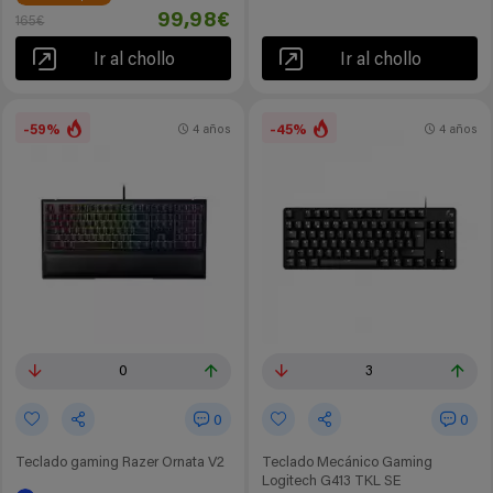
99,98€
165€
Ir al chollo
Ir al chollo
-59%
-45%
4 años
4 años
0
3
0
0
Teclado gaming Razer Ornata V2
Teclado Mecánico Gaming
Logitech G413 TKL SE