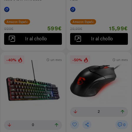
Amazon España
Amazon España
599€
15,99€
999€
29,99€
Ir al chollo
Ir al chollo
-40%
-50%
un mes
un mes
2
0
0