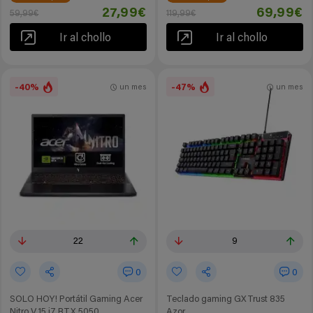
27,99€
69,99€
59,99€
119,99€
Ir al chollo
Ir al chollo
-40%
-47%
un mes
un mes
22
9
0
0
SOLO HOY! Portátil Gaming Acer
Teclado gaming GXTrust 835
Nitro V 15 i7 RTX 5050
Azor