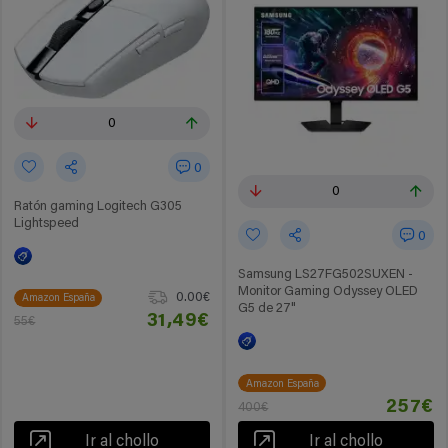
0
0
0
Ratón gaming Logitech G305
Lightspeed
0
Samsung LS27FG502SUXEN -
Monitor Gaming Odyssey OLED
0.00€
Amazon España
G5 de 27"
31,49€
55€
Amazon España
257€
400€
Ir al chollo
Ir al chollo