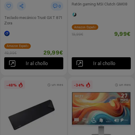
Ratón gaming MSI Clutch GM08
0
Teclado mecánico Trust GXT 871
Zora
Amazon España
9,99€
19,99€
Amazon España
29,99€
49,99€
Ir al chollo
Ir al chollo
-48%
-34%
un mes
un mes