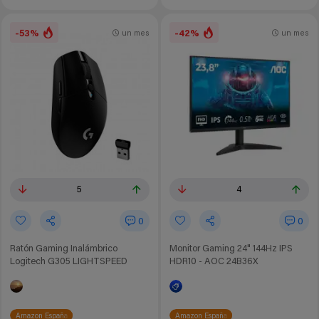
-53%
-42%
un mes
un mes
5
4
0
0
Ratón Gaming Inalámbrico
Monitor Gaming 24" 144Hz IPS
Logitech G305 LIGHTSPEED
HDR10 - AOC 24B36X
Amazon España
Amazon España