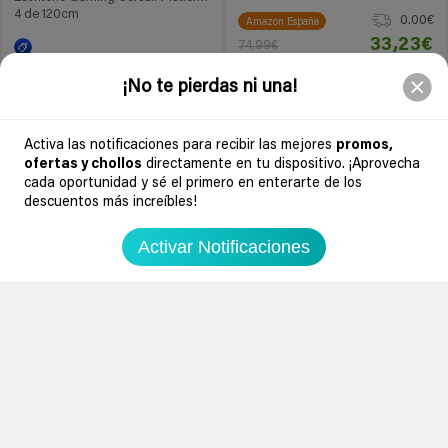
4 de 120cm
0.00€
Amazon España
33,23€
74,99€
¡No te pierdas ni una!
0.00€
Amazon España
224,99€
499€
Activa las notificaciones para recibir las mejores
promos,
Ir al chollo
Ir al chollo
ofertas y chollos
directamente en tu dispositivo. ¡Aprovecha
cada oportunidad y sé el primero en enterarte de los
descuentos más increíbles!
-37%
-56%
2 meses
2 meses
Activar Notificaciones
1
1