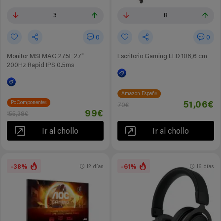
3
8
0
0
Monitor MSI MAG 275F 27"
Escritorio Gaming LED 106,6 cm
200Hz Rapid IPS 0.5ms
Amazon España
PcComponentes
51,06€
70€
99€
155,38€
Ir al chollo
Ir al chollo
-38%
-61%
12 días
16 días