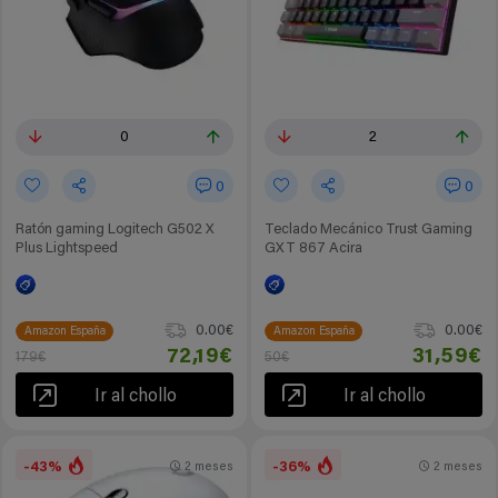
0
2
0
0
Ratón gaming Logitech G502 X
Teclado Mecánico Trust Gaming
Plus Lightspeed
GXT 867 Acira
0.00€
0.00€
Amazon España
Amazon España
72,19€
31,59€
179€
50€
Ir al chollo
Ir al chollo
-43%
-36%
2 meses
2 meses