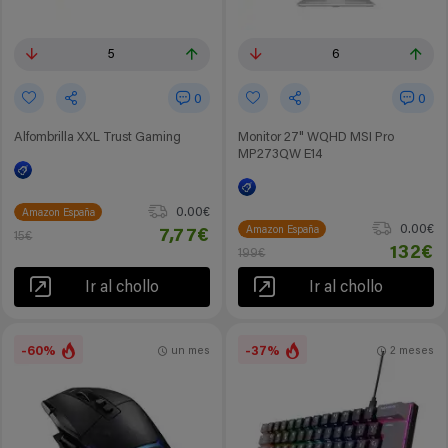
5
6
0
0
Alfombrilla XXL Trust Gaming
Monitor 27" WQHD MSI Pro
MP273QW E14
0.00€
Amazon España
0.00€
Amazon España
7,77€
15€
132€
199€
Ir al chollo
Ir al chollo
-60%
-37%
un mes
2 meses