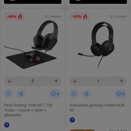
-46%
-50%
2 meses
2 meses
2
1
0
0
Pack Gaming Trust GXT 790
Auriculares gaming Corsair HS35
Tridox - Cascos + ratón +
V2
alfombrilla