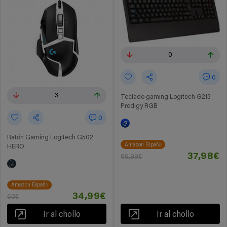
0
0
3
Teclado gaming Logitech G213
Prodigy RGB
0
Ratón Gaming Logitech G502
Amazon España
HERO
37,98€
69,99€
Amazon España
34,99€
60€
Ir al chollo
Ir al chollo