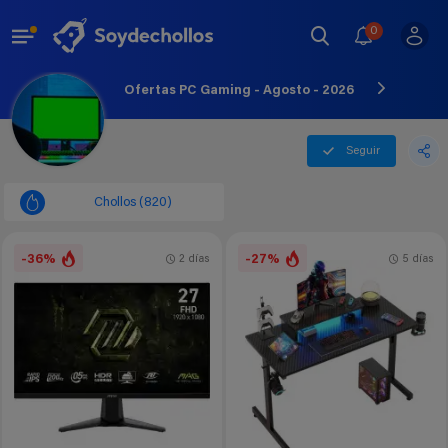
0
Ofertas PC Gaming - Agosto - 2026
Seguir
Chollos (820)
-36%
-27%
2 días
5 días