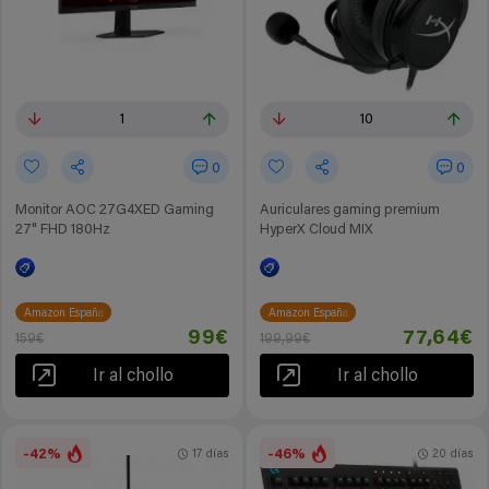
1
10
0
0
Monitor AOC 27G4XED Gaming
Auriculares gaming premium
27" FHD 180Hz
HyperX Cloud MIX
Amazon España
Amazon España
99€
77,64€
159€
199,99€
Ir al chollo
Ir al chollo
-42%
-46%
17 días
20 días