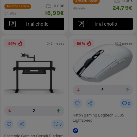
0.00€
Amazon España
0.00€
Amazon España
24,79€
49,99€
18,99€
34,99€
Ir al chollo
Ir al chollo
-55%
-56%
2 meses
2 meses
5
0
2
Ratón gaming Logitech G305
Lightspeed
0
Escritorio Gaming Corsair Platform