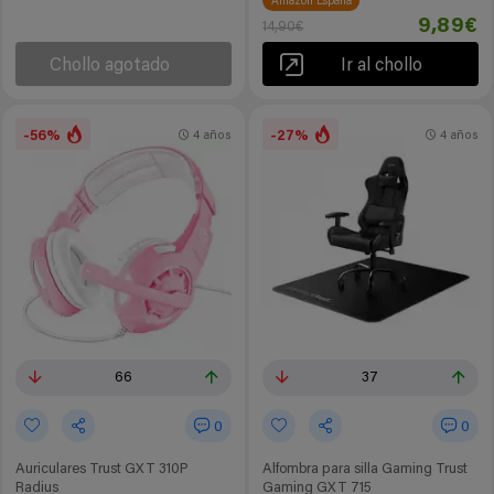
Amazon España
9,89€
14,90€
Chollo agotado
Ir al chollo
-56%
-27%
4 años
4 años
66
37
0
0
Auriculares Trust GXT 310P
Alfombra para silla Gaming Trust
Radius
Gaming GXT 715