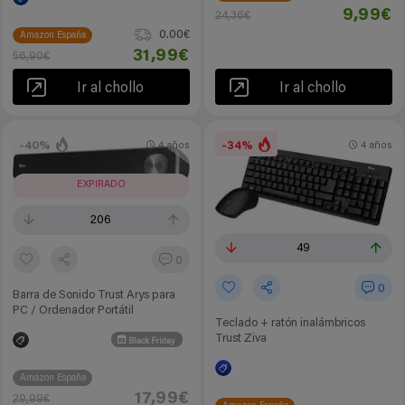
9,99€
24,36€
0.00€
Amazon España
31,99€
56,90€
Ir al chollo
Ir al chollo
-40%
-34%
4 años
4 años
EXPIRADO
206
49
0
0
Barra de Sonido Trust Arys para
PC / Ordenador Portátil
Teclado + ratón inalámbricos
Trust Ziva
Black Friday
Amazon España
17,99€
29,99€