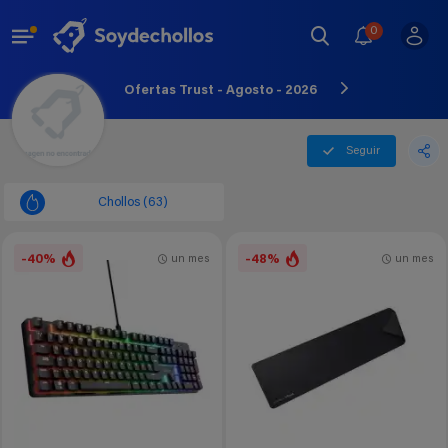
0
Ofertas Trust - Agosto - 2026
Seguir
Chollos (63)
-40%
-48%
un mes
un mes