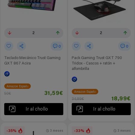
2
2
0
0
Teclado Mecánico Trust Gaming
Pack Gaming Trust GXT 790
GXT 867 Acira
Tridox - Cascos + ratón +
alfombrilla
Amazon España
Amazon España
31,59€
50€
18,99€
34,99€
Ir al chollo
Ir al chollo
-35%
-33%
3 meses
3 meses