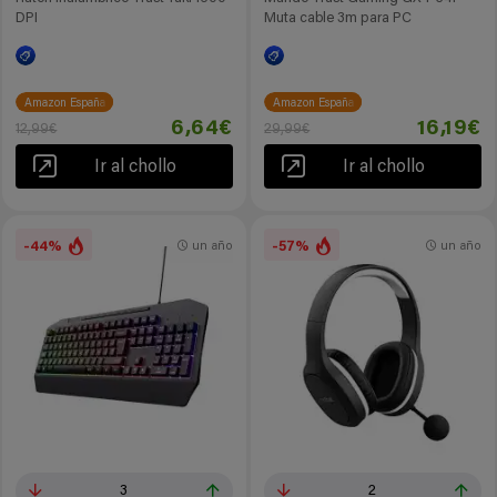
DPI
Muta cable 3m para PC
Amazon España
Amazon España
6,64€
16,19€
12,99€
29,99€
Ir al chollo
Ir al chollo
-44%
-57%
un año
un año
3
2