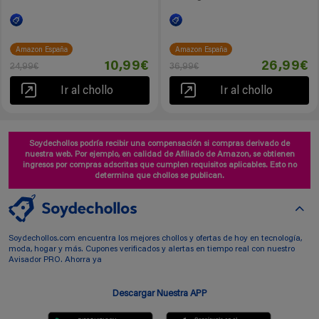
Amazon España
Amazon España
10,99€
26,99€
24,99€
36,99€
Ir al chollo
Ir al chollo
Soydechollos podría recibir una compensación si compras derivado de
nuestra web. Por ejemplo, en calidad de Afiliado de Amazon, se obtienen
ingresos por compras adscritas que cumplen requisitos aplicables. Esto no
determina que chollos se publican.
Soydechollos.com encuentra los mejores chollos y ofertas de hoy en tecnología,
moda, hogar y más. Cupones verificados y alertas en tiempo real con nuestro
Avisador PRO. Ahorra ya
Descargar Nuestra APP