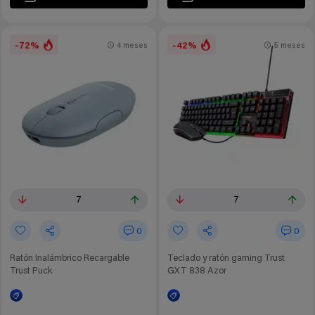
-72%
-42%
4 meses
5 meses
7
7
0
0
Ratón Inalámbrico Recargable
Teclado y ratón gaming Trust
Trust Puck
GXT 838 Azor