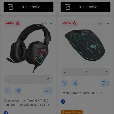
Ir al chollo
Ir al chollo
-44%
-59%
3 años
3 años
85
85
0
0
Ratón Gaming Trust GXT 117
Cascos gaming Trust GXT 450
con sonido envolvente por 31,9€.
Amazon España