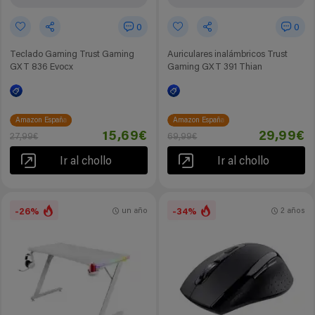
0
0
Teclado Gaming Trust Gaming
Auriculares inalámbricos Trust
GXT 836 Evocx
Gaming GXT 391 Thian
Amazon España
Amazon España
15,69€
29,99€
27,99€
69,99€
Ir al chollo
Ir al chollo
-26%
-34%
un año
2 años