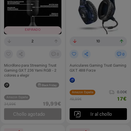
EXPIRADO
2
10
0
0
Micrófono para Streaming Trust
Auriculares Gaming Trust Gaming
Gaming GXT 236 Yami RGB - 2
GXT 488 Forze
colores a elegir
Black Friday
0.00€
Amazon España
Amazon España
17€
49,99€
19,99€
34,99€
Chollo agotado
Ir al chollo