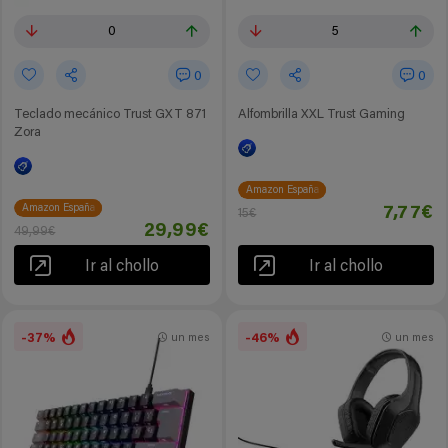
0
5
0
0
Teclado mecánico Trust GXT 871
Alfombrilla XXL Trust Gaming
Zora
Amazon España
Amazon España
7,77€
15€
29,99€
49,99€
Ir al chollo
Ir al chollo
-37%
-46%
un mes
un mes