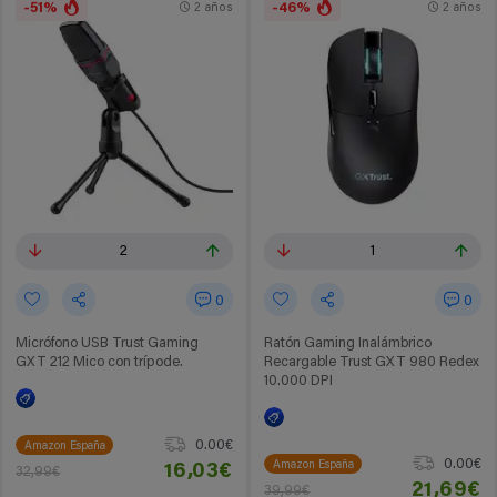
-51%
-46%
2 años
2 años
2
1
0
0
Micrófono USB Trust Gaming
Ratón Gaming Inalámbrico
GXT 212 Mico con trípode.
Recargable Trust GXT 980 Redex
10.000 DPI
0.00€
Amazon España
0.00€
Amazon España
16,03€
32,99€
21,69€
39,99€