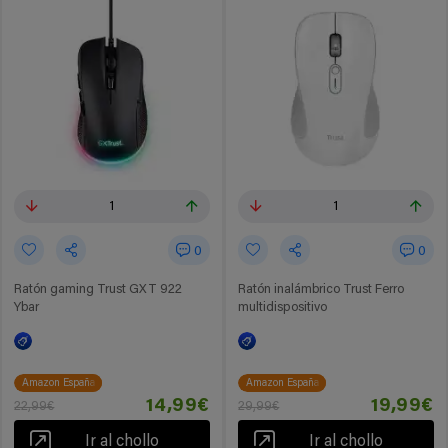
1
1
0
0
Ratón gaming Trust GXT 922
Ratón inalámbrico Trust Ferro
Ybar
multidispositivo
Amazon España
Amazon España
14,99€
19,99€
22,99€
29,99€
Ir al chollo
Ir al chollo