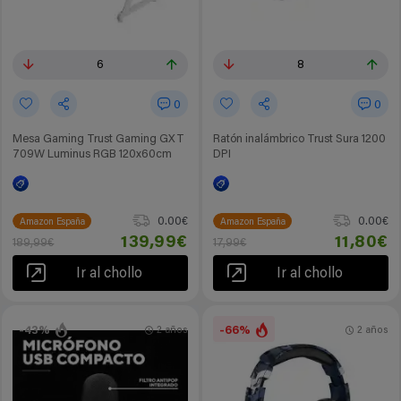
6
8
0
0
Mesa Gaming Trust Gaming GXT
Ratón inalámbrico Trust Sura 1200
709W Luminus RGB 120x60cm
DPI
0.00€
0.00€
Amazon España
Amazon España
139,99€
11,80€
189,99€
17,99€
Ir al chollo
Ir al chollo
-43%
-66%
2 años
2 años