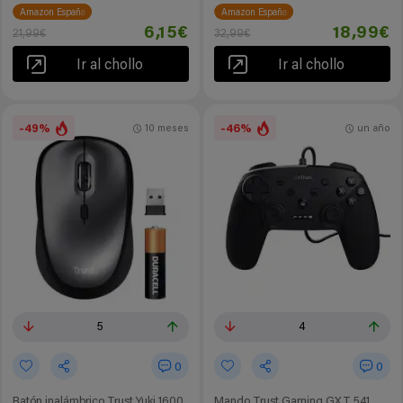
Amazon España
Amazon España
6,15€
18,99€
21,99€
32,99€
Ir al chollo
Ir al chollo
-49%
-46%
10 meses
un año
5
4
0
0
Ratón inalámbrico Trust Yuki 1600
Mando Trust Gaming GXT 541