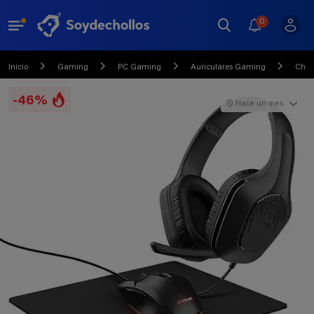
0
Inicio
Gaming
PC Gaming
Auriculares Gaming
Chol
-46%
Hace un mes