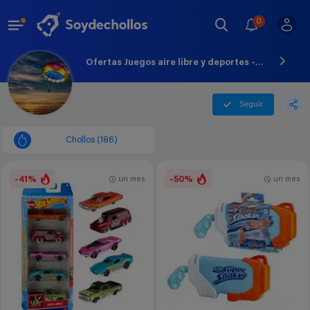
0
Ofertas Juegos aire libre y deportes - Agosto - 2026
Seguir
Chollos (186)
-41%
-50%
un mes
un mes