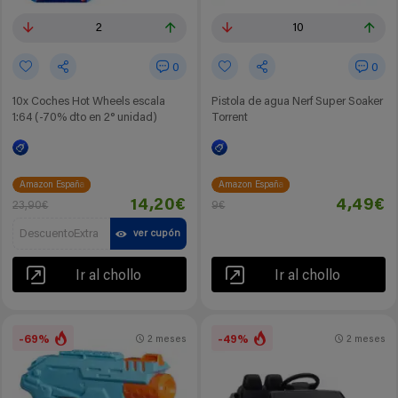
2
10
0
0
10x Coches Hot Wheels escala
Pistola de agua Nerf Super Soaker
1:64 (-70% dto en 2° unidad)
Torrent
Amazon España
Amazon España
14,20€
4,49€
23,90€
9€
DescuentoExtra
ver cupón
Ir al chollo
Ir al chollo
-69%
-49%
2 meses
2 meses