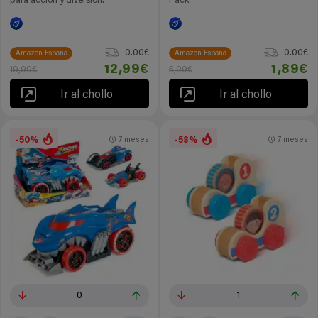
para acción y diversión.
Pack
0.00€
0.00€
Amazon España
Amazon España
12,99€
1,89€
19,99€
5,99€
Ir al chollo
Ir al chollo
-50%
-58%
7 meses
7 meses
0
1