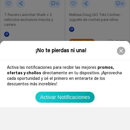
0
0
T-Racers Launcher Shark + 2
Melissa Doug GO Tots Coches -
vehículos exclusivos mezcla y
Juguete de coches para niños
carrera
0.00€
Amazon España
0.00€
Amazon España
5,51€
12,99€
¡No te pierdas ni una!
9,95€
19,99€
Ir al chollo
Ir al chollo
Activa las notificaciones para recibir las mejores
promos,
ofertas y chollos
directamente en tu dispositivo. ¡Aprovecha
cada oportunidad y sé el primero en enterarte de los
-52%
-39%
7 meses
7 meses
descuentos más increíbles!
Activar Notificaciones