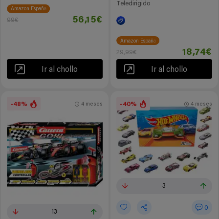
Teledirigido
Amazon España
56,15€
99€
Amazon España
18,74€
29,99€
Ir al chollo
Ir al chollo
-48%
-40%
4 meses
4 meses
3
0
13