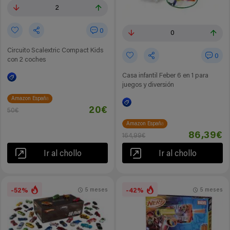
2
0
0
Circuito Scalextric Compact Kids
0
con 2 coches
Casa infantil Feber 6 en 1 para
juegos y diversión
Amazon España
20€
50€
Amazon España
86,39€
164,99€
Ir al chollo
Ir al chollo
-52%
-42%
5 meses
5 meses