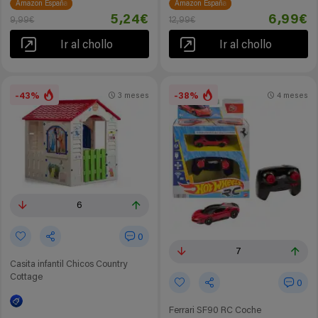
Amazon España
Amazon España
5,24€
6,99€
9,99€
12,99€
Ir al chollo
Ir al chollo
-43%
-38%
3 meses
4 meses
6
0
7
Casita infantil Chicos Country
Cottage
0
Ferrari SF90 RC Coche