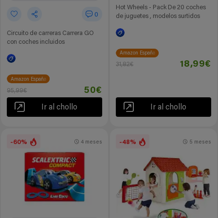
Hot Wheels - Pack De 20 coches
0
de juguetes , modelos surtidos
Circuito de carreras Carrera GO
con coches incluidos
Amazon España
18,99€
31,82€
Amazon España
50€
95,99€
Ir al chollo
Ir al chollo
-60%
-48%
4 meses
5 meses