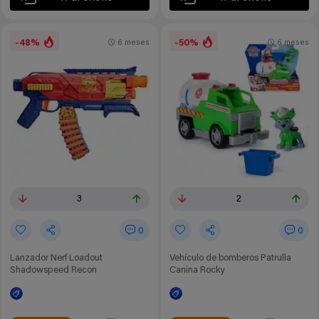
-48%
-50%
6 meses
6 meses
3
2
0
0
Lanzador Nerf Loadout
Vehículo de bomberos Patrulla
Shadowspeed Recon
Canina Rocky