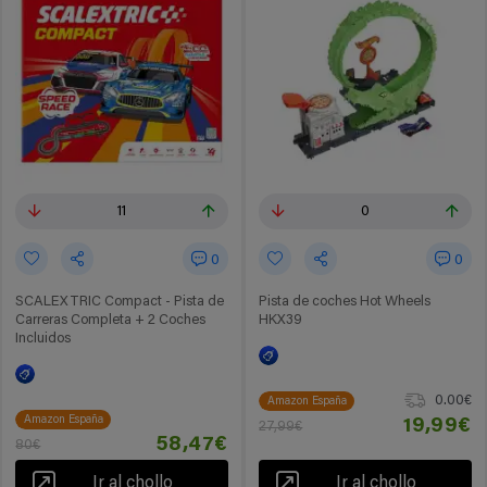
11
0
0
0
SCALEXTRIC Compact - Pista de
Pista de coches Hot Wheels
Carreras Completa + 2 Coches
HKX39
Incluidos
0.00€
Amazon España
Amazon España
19,99€
27,99€
58,47€
80€
Ir al chollo
Ir al chollo