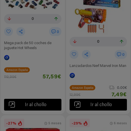
0
0
0
Mega pack de 50 coches de
juguete Hot Wheels
0
Lanzadardos Nerf Marvel Iron Man
Amazon España
57,59€
119,99€
0.00€
Amazon España
7,49€
12,99€
Ir al chollo
Ir al chollo
-27%
-29%
5 meses
6 meses