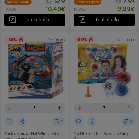
0.00€
0.00€
Amazon España
Amazon España
10,49€
9,99€
19,99€
19,99€
Ir al chollo
Ir al chollo
-35%
-68%
7 meses
7 meses
5
7
0
0
Pack de pistas Hot Wheels City
Nerf Better Than Balloons Party