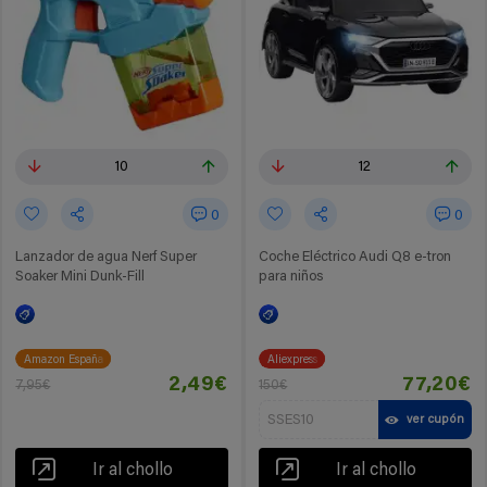
10
12
0
0
Lanzador de agua Nerf Super
Coche Eléctrico Audi Q8 e-tron
Soaker Mini Dunk-Fill
para niños
Amazon España
Aliexpress
2,49€
77,20€
7,95€
150€
SSES10
ver cupón
Ir al chollo
Ir al chollo