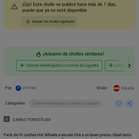
¡Ojo! Este chollo se publicó hace más de 7 días,
puede que ya no esté disponible
Avisar de chollo agotado
¡Avisame de chollos similares!
Coches teledirigidos y coches de juguete
Lanzadores y 
ofertas
Por:
Envio:
España
Categorías:
Coches teledirigidos y coches de juguete
CARACTERISTÍCAS
Pack de 10 coches Hot Wheels a escala 1:64 a un buen precio. Ideal tanto