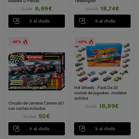
Madera 12 Piezas
Teledirigido
6,99€
18,74€
12,99€
29,99€
Ir al chollo
Ir al chollo
-48%
-40%
Hot Wheels - Pack De 20
coches de juguetes , modelos
surtidos
Circuito de carreras Carrera GO
18,99€
31,82€
con coches incluidos
50€
95,99€
Ir al chollo
Ir al chollo