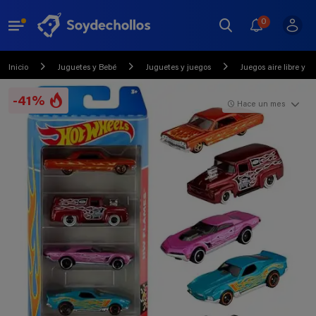
0
Inicio
Juguetes y Bebé
Juguetes y juegos
Juegos aire libre y d
-41%
Hace un mes