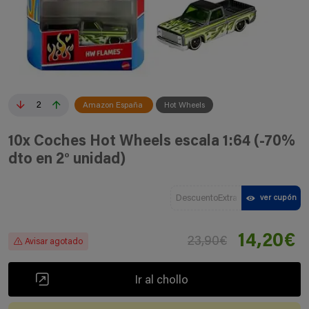
2
Amazon España
Hot Wheels
10x Coches Hot Wheels escala 1:64 (-70%
dto en 2° unidad)
DescuentoExtra
ver cupón
14,20€
23,90€
Avisar agotado
Ir al chollo