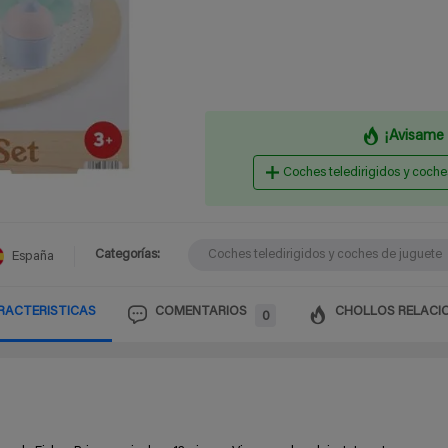
¡Avisame 
Coches teledirigidos y coche
Categorías:
Coches teledirigidos y coches de juguete
España
RACTERISTICAS
COMENTARIOS
CHOLLOS RELACI
0