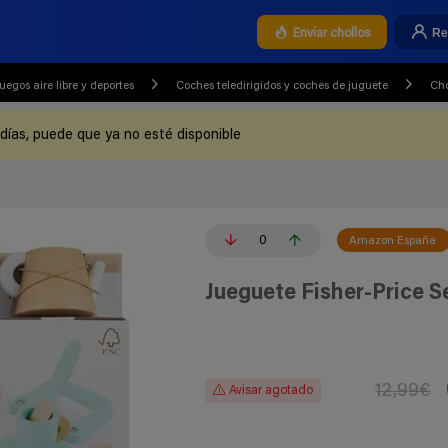
Re
Enviar chollos
uegos aire libre y deportes
Coches teledirigidos y coches de juguete
Cho
 días, puede que ya no esté disponible
0
Amazon España
Jueguete Fisher-Price S
12,99€
Avisar agotado