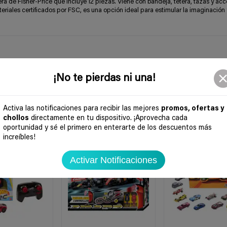
 de Fisher-Price que incluye 12 piezas. Viene con bandeja, tetera, tazas y acc
eriales certificados por FSC, es una opción ideal para estimular la imaginación 
¡No te pierdas ni una!
Activa las notificaciones para recibir las mejores
promos, ofertas y
chollos
directamente en tu dispositivo. ¡Aprovecha cada
oportunidad y sé el primero en enterarte de los descuentos más
-48%
-40%
increíbles!
Activar Notificaciones