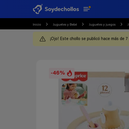
Inicio
Juguetes y Bebé
Juguetes y juegos
J
¡Ojo! Este chollo se publicó hace más de 7
-46%