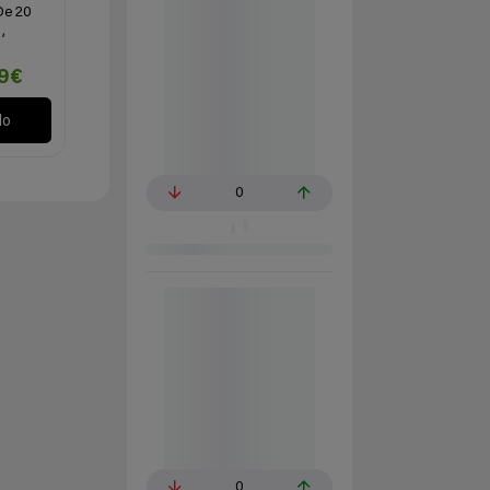
De 20
,
99€
lo
0
0