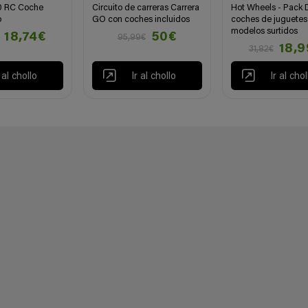
90 RC Coche
Circuito de carreras Carrera
Hot Wheels - Pack 
o
GO con coches incluidos
coches de juguetes 
modelos surtidos
18,74€
50€
95,99€
18,
31,82€
r al chollo
Ir al chollo
Ir al chol