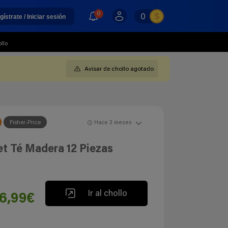
0
0
gístrate / Iniciar sesión
llo
Avisar de chollo agotado
Fisher-Price
Hace 3 meses
et Té Madera 12 Piezas
Ir al chollo
6,99€