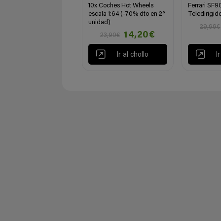
10x Coches Hot Wheels
Ferrari SF
escala 1:64 (-70% dto en 2°
Teledirigid
unidad)
29,99€
14,20€
23,90€
Ir al chollo
I