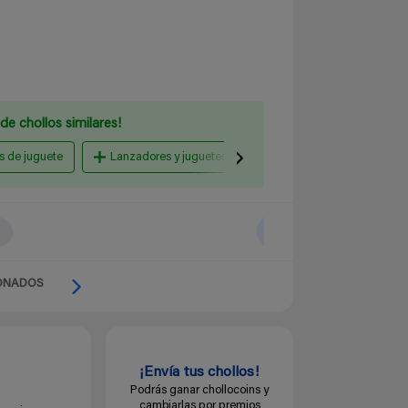
de chollos similares!
s de juguete
Lanzadores y juguetes de disparo
Bicicletas infan
ONADOS
¡Envía tus chollos!
Podrás ganar chollocoins y
cambiarlas por premios