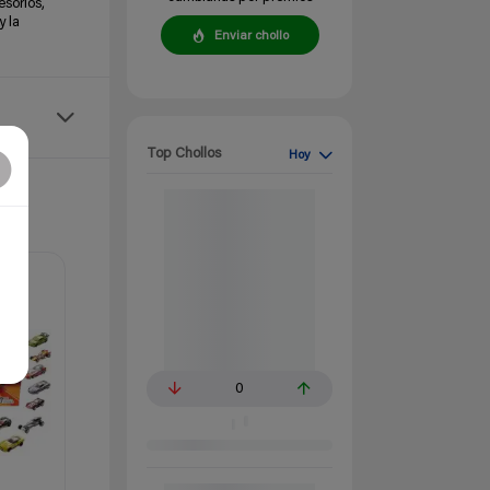
esorios,
y la
Enviar chollo
Top Chollos
Hoy
0