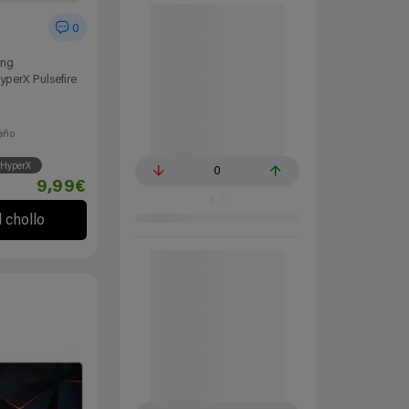
0
ing
yperX Pulsefire
año
HyperX
0
9,99€
l chollo