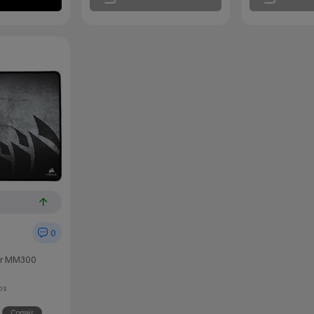
0
air MM300
os
Corsair