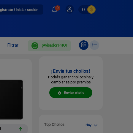
0
0
gístrate / Iniciar sesión
Filtrar
¡Avisador PRO!
¡Envía tus chollos!
Podrás ganar chollocoins y
cambiarlas por premios
Enviar chollo
Top Chollos
Hoy
1