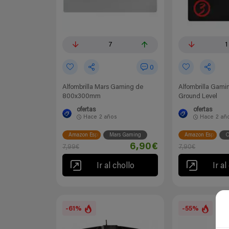
7
1
0
Alfombrilla Mars Gaming de
Alfombrilla Gam
800x300mm
Ground Level
ofertas
ofertas
Hace
2 años
Hace
2 añ
Amazon España
Mars Gaming
Amazon España
O
6,90€
7,99€
7,90€
Ir al chollo
Ir al
-61%
-55%