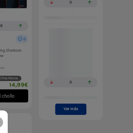
0
65
0
ing Sharkoon
ow
ños
Otras Marcas
0
14,99€
l chollo
Ver más