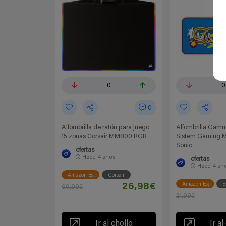
0
0
0
Alfombrilla de ratón para juego
Alfombrilla Gam
15 zonas Corsair MM800 RGB
Sistem Gaming 
Sonic
ofertas
Hace
4 años
ofertas
Hace
4 añ
Amazon España
Corsair
Amazon España
E
26,98€
69,99€
21,99€
Ir al chollo
Ir al