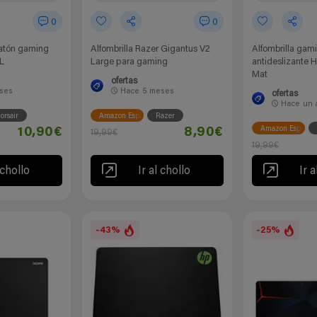
0
0
ratón gaming
Alfombrilla Razer Gigantus V2
Alfombrilla gam
L
Large para gaming
antideslizante H
Mat
ofertas
ses
Hace
5 meses
ofertas
Hace
un 
orsair
Amazon España
Razer
Amazon España
10,90€
8,90€
19,99€
19,99€
 chollo
Ir al chollo
Ir a
-43%
-25%