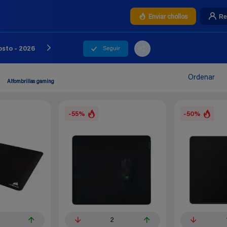
Re
Enviar chollos
Seguir
osto - 2026
Ordenar
Alfombrillas gaming
-55%
-50%
2