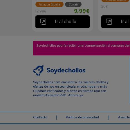
Amazon España
Corsair
20€
9,99€
17,99€
Ir al chollo
Ir al
Soydechollos podría recibir una compensación si compras deri
Soydechollos.com encuentra los mejores chollos y
ofertas de hoy en tecnología, moda, hogar y más.
Cupones verificados y alertas en tiempo real con
nuestro Avisador PRO. Ahorra ya
Contacto
Politica de privacidad
Aviso l