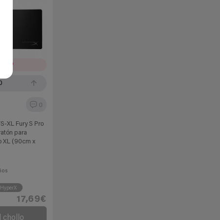
IRADO
0
0
-XL Fury S Pro
 ratón para
 XL (90cm x
ños
HyperX
17,69€
l chollo