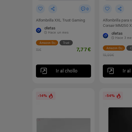
0
Alfombrilla XXL Trust Gaming
Alfombrilla para 
Corsair MM250 X
ofertas
Hace
un mes
ofertas
Hace
3 me
Amazon España
Trust
Amazon España
C
7,77€
15€
19,99€
Ir al chollo
Ir al
-14%
-54%