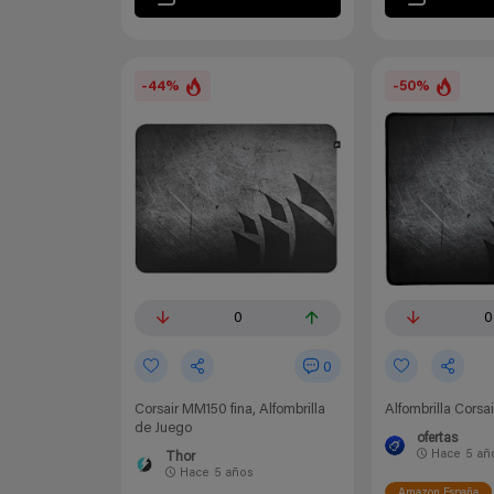
-44%
-50%
0
0
0
Corsair MM150 fina, Alfombrilla
Alfombrilla Cors
de Juego
ofertas
Hace
5 añ
Thor
Hace
5 años
Amazon España