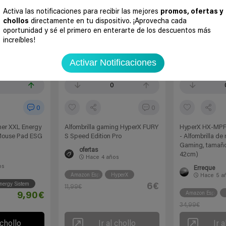
Activa las notificaciones para recibir las mejores
promos, ofertas y
chollos
directamente en tu dispositivo. ¡Aprovecha cada
oportunidad y sé el primero en enterarte de los descuentos más
increíbles!
Activar Notificaciones
EXPIRADO
EXP
0
0
0
mer XXL Energy
Alfombrilla gaming HyperX FURY
HyperX HX-MPFS
Mouse Pad ESG
S Speed Edition Pro
- Alfombrilla de
Gaming, tamaño
ofertas
42cm)
Hace
4 años
os
Erreque
Amazon España
HyperX
Hace
5 a
nergy Sistem
6€
11,99€
Amazon España
9,90€
34,99€
 chollo
Ir al chollo
Ir a