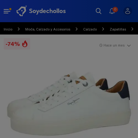
0
Inicio
Moda, Calzado y Accesorios
Calzado
Zapatillas
-74%
Hace un mes