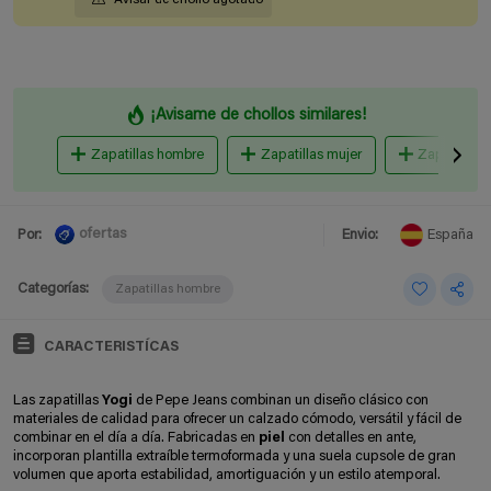
¡Avisame de chollos similares!
Zapatillas hombre
Zapatillas mujer
Zapatillas 
ofertas
Por:
Envio:
España
Categorías:
Zapatillas hombre
CARACTERISTÍCAS
Las zapatillas
Yogi
de Pepe Jeans combinan un diseño clásico con
materiales de calidad para ofrecer un calzado cómodo, versátil y fácil de
combinar en el día a día. Fabricadas en
piel
con detalles en ante,
incorporan plantilla extraíble termoformada y una suela cupsole de gran
volumen que aporta estabilidad, amortiguación y un estilo atemporal.