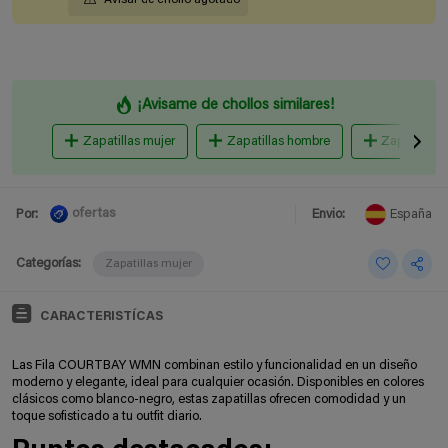
¡Avisame de chollos similares!
Zapatillas mujer
Zapatillas hombre
Zapatillas 
ofertas
Por:
Envio:
España
Categorías:
Zapatillas mujer
CARACTERISTÍCAS
Las Fila COURTBAY WMN combinan estilo y funcionalidad en un diseño
moderno y elegante, ideal para cualquier ocasión. Disponibles en colores
clásicos como blanco-negro, estas zapatillas ofrecen comodidad y un
toque sofisticado a tu outfit diario.