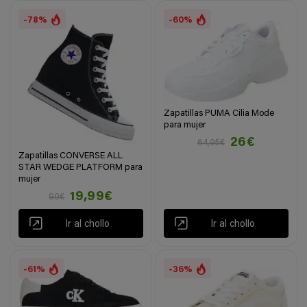
-78%
-60%
Zapatillas PUMA Cilia Mode
para mujer
26€
64,95€
Zapatillas CONVERSE ALL
STAR WEDGE PLATFORM para
mujer
19,99€
90€
Ir al chollo
Ir al chollo
-61%
-36%