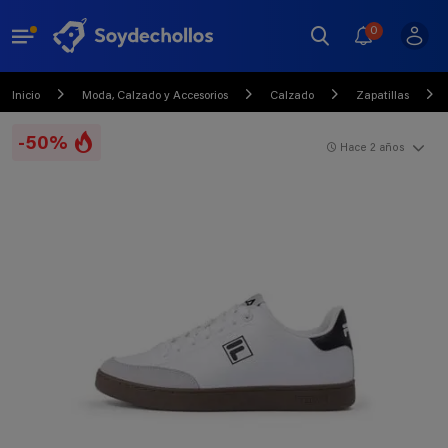
0
Inicio
Moda, Calzado y Accesorios
Calzado
Zapatillas
-50%
Hace 2 años