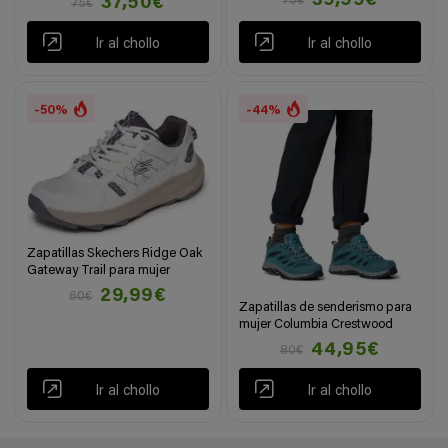
39,99€
75€
37,50€
75€
Ir al chollo
Ir al chollo
-50%
-44%
Zapatillas Skechers Ridge Oak
Gateway Trail para mujer
29,99€
60€
Zapatillas de senderismo para
mujer Columbia Crestwood
44,95€
80€
Ir al chollo
Ir al chollo