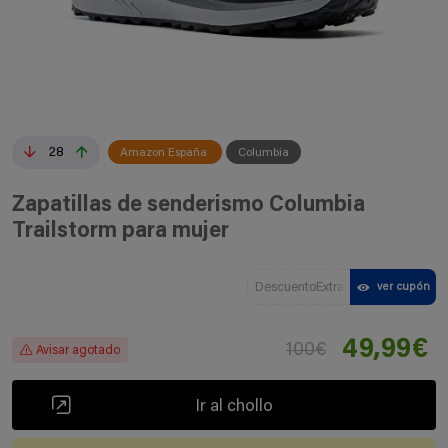
28
Amazon España
Columbia
Zapatillas de senderismo Columbia
Trailstorm para mujer
DescuentoExtra
ver cupón
49,99€
100€
Avisar agotado
Ir al chollo