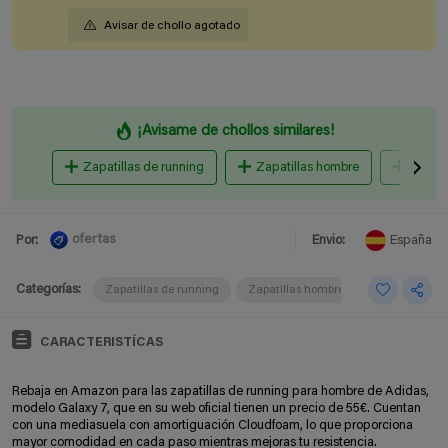
Avisar de chollo agotado
¡Avisame de chollos similares!
Zapatillas de running
Zapatillas hombre
Trail 
ofertas
Por:
Envio:
España
Categorías:
Zapatillas de running
Zapatillas hombre
CARACTERISTÍCAS
Rebaja en Amazon para las zapatillas de running para hombre de Adidas,
modelo Galaxy 7, que en su web oficial tienen un precio de 55€. Cuentan
con una mediasuela con amortiguación Cloudfoam, lo que proporciona
mayor comodidad en cada paso mientras mejoras tu resistencia.