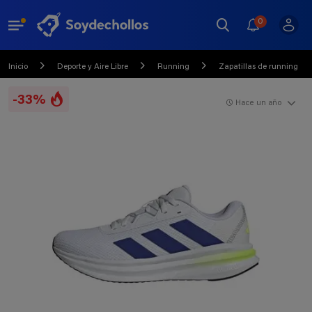
0
Inicio
Deporte y Aire Libre
Running
Zapatillas de running
-33%
Hace un año