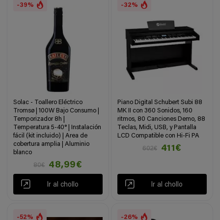
-39%
-32%
Solac - Toallero Eléctrico
Piano Digital Schubert Subi 88
Tromsø | 100W Bajo Consumo |
MK II con 360 Sonidos, 160
Temporizador 8h |
ritmos, 80 Canciones Demo, 88
Temperatura 5-40° | Instalación
Teclas, Midi, USB, y Pantalla
fácil (kit incluido) | Area de
LCD Compatible con Hi-Fi PA
cobertura amplia | Aluminio
411€
602€
blanco
48,99€
80€
Ir al chollo
Ir al chollo
-52%
-26%