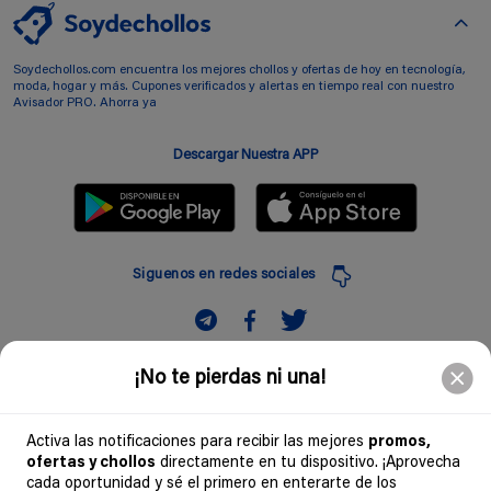
Soydechollos.com encuentra los mejores chollos y ofertas de hoy en tecnología,
moda, hogar y más. Cupones verificados y alertas en tiempo real con nuestro
Avisador PRO. Ahorra ya
Descargar Nuestra APP
Siguenos en redes sociales
Suscribir
¡No te pierdas ni una!
Introduciendo mi correo electronico acepto la politica de privacidad y doy mi
consentimiento a recibir comerciales a traves de mi e-mail
Activa las notificaciones para recibir las mejores
promos,
ofertas y chollos
directamente en tu dispositivo. ¡Aprovecha
Comunidad
cada oportunidad y sé el primero en enterarte de los