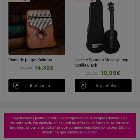
Piano de pulgar Kalimba
Ukelele Soprano Monkey Loop
Gorilla Black
14,32€
29,82€
19,99€
26,99€
Ir al chollo
Ir al chollo
Soydechollos podría recibir una compensación si compras derivado de
nuestra web. Por ejemplo, en calidad de Afiliado de Amazon, se obtienen
ingresos por compras adscritas que cumplen requisitos aplicables. Esto no
determina que chollos se publican.