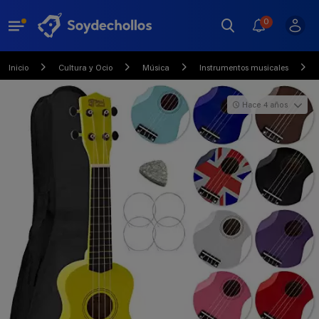
0
Inicio
Cultura y Ocio
Música
Instrumentos musicales
Hace 4 años