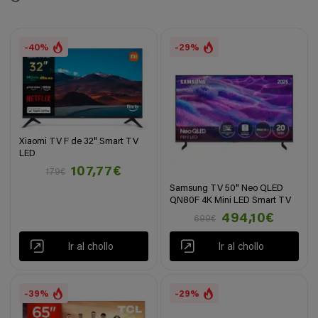
-40%
-29%
Xiaomi TV F de 32" Smart TV
LED
107,77€
179€
Samsung TV 50" Neo QLED
QN80F 4K Mini LED Smart TV
494,10€
699€
Ir al chollo
Ir al chollo
-39%
-29%