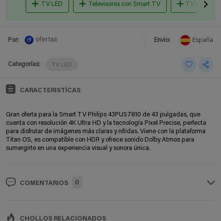
TV LED
Televisores con Smart TV
TV QLED
ofertas
Por:
Envio:
España
Categorías:
TV LED
CARACTERISTÍCAS
Gran oferta para la Smart TV Philips 43PUS7810 de 43 pulgadas, que
cuenta con resolución 4K Ultra HD y la tecnología Pixel Precise, perfecta
para disfrutar de imágenes más claras y nítidas. Viene con la plataforma
Titan OS, es compatible con HDR y ofrece sonido Dolby Atmos para
sumergirte en una experiencia visual y sonora única.
0
COMENTARIOS
CHOLLOS RELACIONADOS