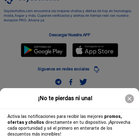
Soydechollos.com encuentra los mejores chollos y ofertas de hoy en tecnología,
moda, hogar y más. Cupones verificados y alertas en tiempo real con nuestro
Avisador PRO. Ahorra ya
Descargar Nuestra APP
Siguenos en redes sociales
Suscribir
¡No te pierdas ni una!
Introduciendo mi correo electronico acepto la politica de privacidad y doy mi
consentimiento a recibir comerciales a traves de mi e-mail
Activa las notificaciones para recibir las mejores
promos,
ofertas y chollos
directamente en tu dispositivo. ¡Aprovecha
Comunidad
cada oportunidad y sé el primero en enterarte de los
descuentos más increíbles!
Legal