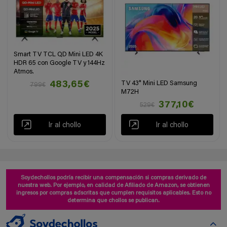
Smart TV TCL QD Mini LED 4K
HDR 65 con Google TV y 144Hz
Atmos.
TV 43" Mini LED Samsung
483,65€
799€
M72H
377,10€
529€
Ir al chollo
Ir al chollo
Soydechollos podría recibir una compensación si compras derivado de
nuestra web. Por ejemplo, en calidad de Afiliado de Amazon, se obtienen
ingresos por compras adscritas que cumplen requisitos aplicables. Esto no
determina que chollos se publican.