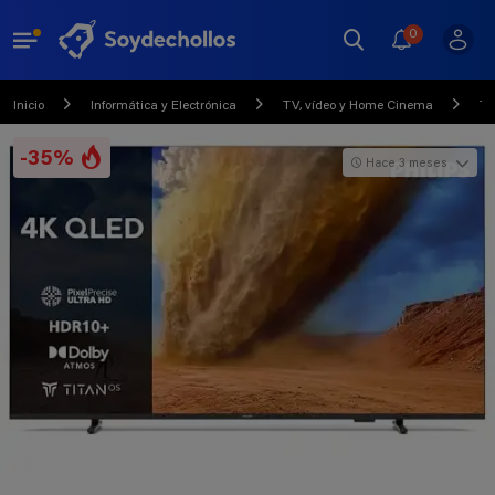
0
Inicio
Informática y Electrónica
TV, vídeo y Home Cinema
Te
-35%
Hace 3 meses