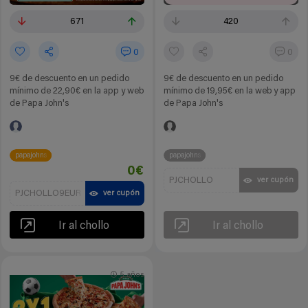
671
420
0
0
9€ de descuento en un pedido
9€ de descuento en un pedido
mínimo de 22,90€ en la app y web
mínimo de 19,95€ en la web y app
de Papa John's
de Papa John's
papajohns
papajohns
0€
PJCHOLLO
ver cupón
PJCHOLLO9EUR
ver cupón
Ir al chollo
Ir al chollo
5 años