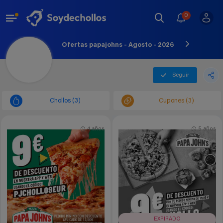
0
Ofertas papajohns - Agosto - 2026
Seguir
Chollos (3)
Cupones (3)
4 años
5 años
EXPIRADO