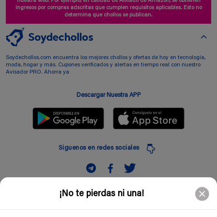
nuestra web. Por ejemplo, en calidad de Afiliado de Amazon, se obtienen
ingresos por compras adscritas que cumplen requisitos aplicables. Esto no
determina que chollos se publican.
Soydechollos.com encuentra los mejores chollos y ofertas de hoy en tecnología,
moda, hogar y más. Cupones verificados y alertas en tiempo real con nuestro
Avisador PRO. Ahorra ya
Descargar Nuestra APP
Siguenos en redes sociales
Suscribir
¡No te pierdas ni una!
Introduciendo mi correo electronico acepto la politica de privacidad y doy mi
consentimiento a recibir comerciales a traves de mi e-mail