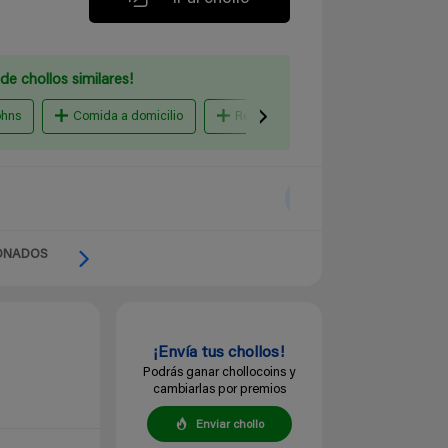
de chollos similares!
ohns
Comida a domicilio
Restaurantes
ONADOS
¡Envía tus chollos!
Podrás ganar chollocoins y
cambiarlas por premios
Enviar chollo