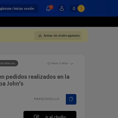
0
0
gístrate / Iniciar sesión
Avisar de chollo agotado
ras Marcas
Hace 5 años
n pedidos realizados en la
pa John's
PAPACHOLLO
Ir al chollo