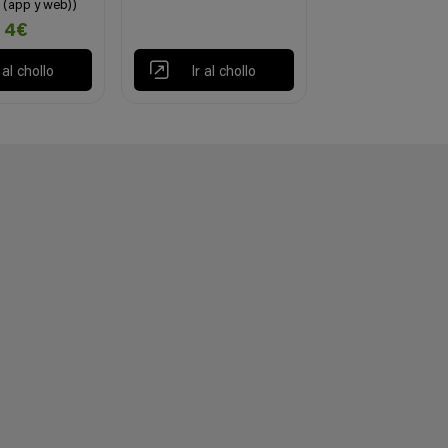
 (app y web))
4€
r al chollo
Ir al chollo