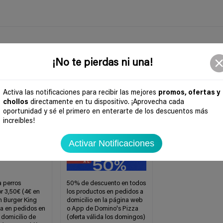
¡No te pierdas ni una!
Activa las notificaciones para recibir las mejores
promos, ofertas y
chollos
directamente en tu dispositivo. ¡Aprovecha cada
oportunidad y sé el primero en enterarte de los descuentos más
increíbles!
Activar Notificaciones
a perros
50% de descuento en todos
 3,50€ (4€ en
los productos en pedidos a
n Burger King
domicilio en la página web
ida en pedidos en
o App de Domino's Pizza
a domicilio de
(oferta válida los domingos)