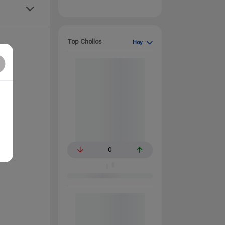
Top Chollos
Hoy
0