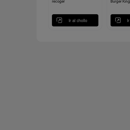
recoger
Burger King
Ir al chollo
I