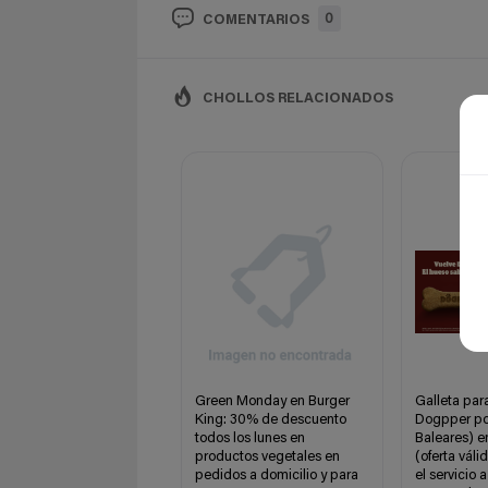
0
COMENTARIOS
CHOLLOS RELACIONADOS
Green Monday en Burger
Galleta par
King: 30% de descuento
Dogpper por
todos los lunes en
Baleares) e
productos vegetales en
(oferta vál
pedidos a domicilio y para
el servicio 