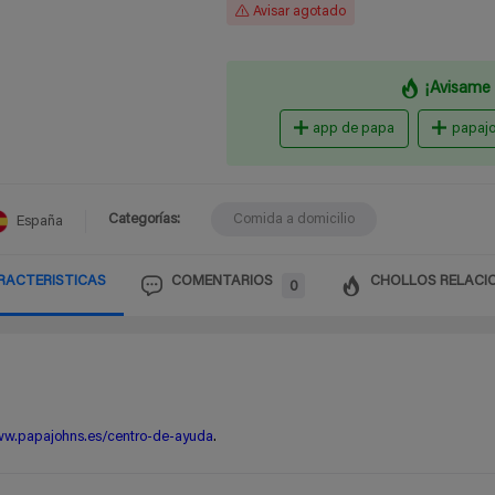
Avisar agotado
¡Avisame 
app de papa
papaj
Categorías:
Comida a domicilio
España
RACTERISTICAS
COMENTARIOS
CHOLLOS RELACI
0
w.papajohns.es/centro-de-ayuda
.