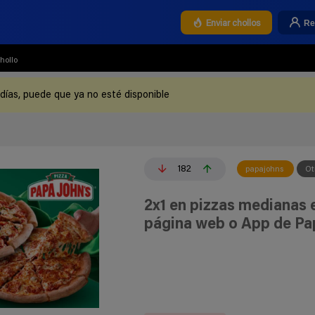
Re
Enviar chollos
hollo
 días, puede que ya no esté disponible
182
papajohns
Ot
2x1 en pizzas medianas e
página web o App de Pa