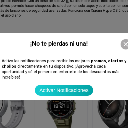
recio increíble. Con un peso de solo 32 g, su diseño en acero inoxidable le da
tivos, permite hacer chequeos de salud con un solo toque y cuenta con un sen
emás de funciones de seguridad avanzadas. Funciona con Xiaomi HyperOS 3, qu
el uso diario.
¡No te pierdas ni una!
Activa las notificaciones para recibir las mejores
promos, ofertas y
chollos
directamente en tu dispositivo. ¡Aprovecha cada
oportunidad y sé el primero en enterarte de los descuentos más
increíbles!
-41%
-41%
Activar Notificaciones