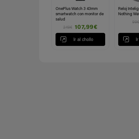
OnePlus Watch 3 43mm
Reloj Intel
smartwatch con monitor de
Nothing Wat
salud
99
107,99€
249€
Ir al chollo
I