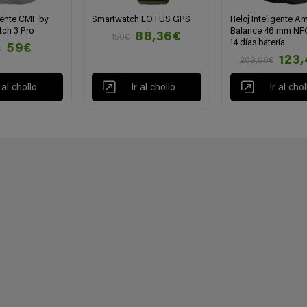
igente CMF by
Smartwatch LOTUS GPS
Reloj Inteligente Am
ch 3 Pro
Balance 46 mm NF
88,36€
150€
14 días batería
59€
€
123
209,90€
r al chollo
Ir al chollo
Ir al chol