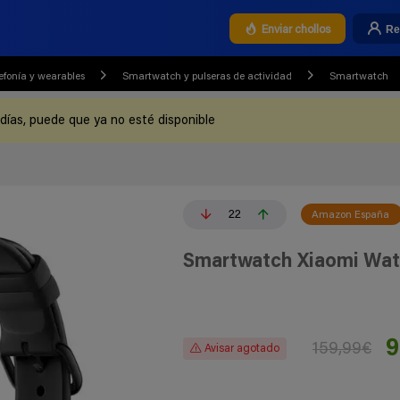
Re
Enviar chollos
efonía y wearables
Smartwatch y pulseras de actividad
Smartwatch
 días, puede que ya no esté disponible
22
Amazon España
Smartwatch Xiaomi Wa
9
159,99€
Avisar agotado