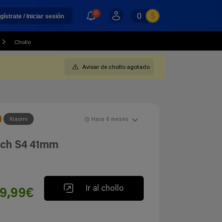
0
0
gístrate / Iniciar sesión
Chollo
Avisar de chollo agotado
Xiaomi
Hace 6 meses
tch S4 41mm
Ir al chollo
9,99€