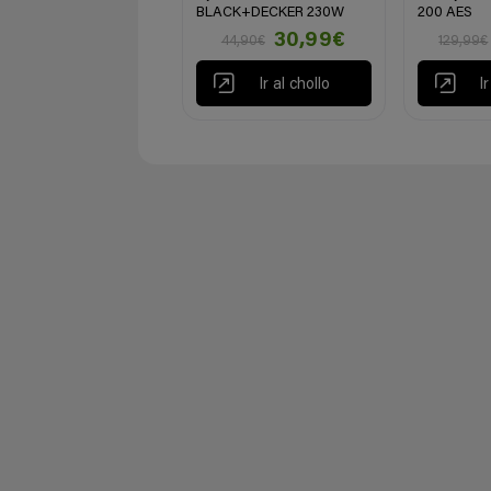
BLACK+DECKER 230W
200 AES
30,99€
44,90€
129,99€
Ir al chollo
I