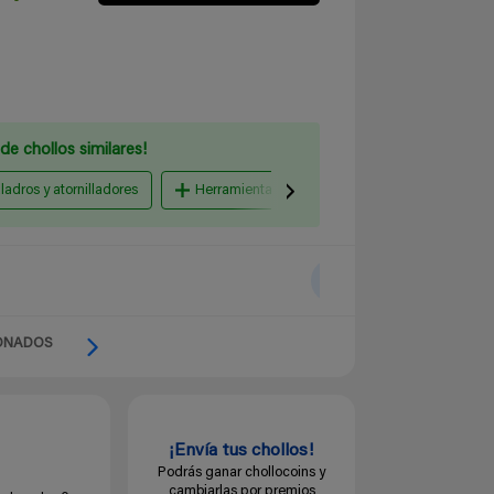
de chollos similares!
ladros y atornilladores
Herramientas de mano y ferretería
Herr
ONADOS
¡Envía tus chollos!
Podrás ganar chollocoins y
cambiarlas por premios