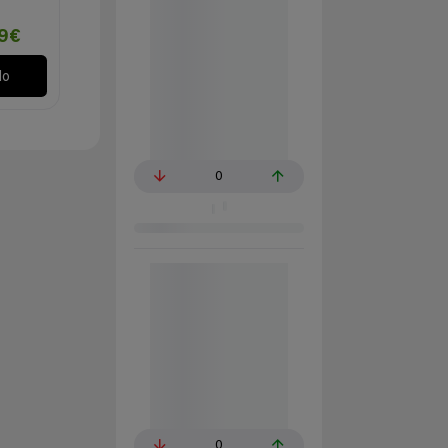
99€
lo
0
0