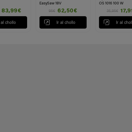
EasySaw 18V
OS 1016 100 W
83,99€
62,50€
17,
95€
35,95€
r al chollo
Ir al chollo
Ir al chol