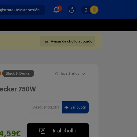
0
0
gístrate / Iniciar sesión
Avisar de chollo agotado
Black & Decker
Hace 2 años
Decker 750W
DescuentoExtra
ver cupón
Ir al chollo
4,59€