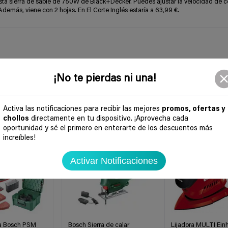
 sierra de sable de 750W de Black+Decker. Puedes ajustar la velocidad de co
demás, viene con 2 hojas. En El Corte Inglés estaría a 63,99 €.
¡No te pierdas ni una!
Activa las notificaciones para recibir las mejores
promos, ofertas y
chollos
directamente en tu dispositivo. ¡Aprovecha cada
-34%
-50%
oportunidad y sé el primero en enterarte de los descuentos más
increíbles!
Activar Notificaciones
ra Bosch PSM
Bosch Sierra de calar
Lijadora MULTI Einh