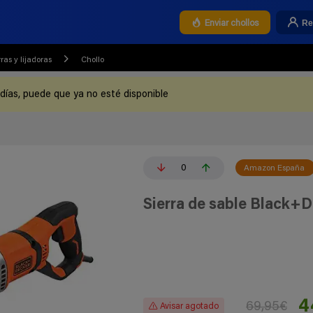
Re
Enviar chollos
rras y lijadoras
Chollo
 días, puede que ya no esté disponible
0
Amazon España
Sierra de sable Black+
4
69,95€
Avisar agotado