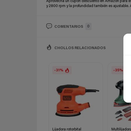
Aprovecha un cupón descuento en Amazon para esta
y 2800 rpm y la profundidad también es ajustable. A
0
COMENTARIOS
CHOLLOS RELACIONADOS
-31%
-35%
Lijadora rotorbital
Multilijado