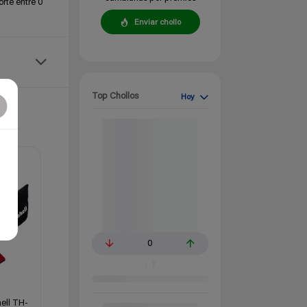
rte entre 0
Enviar chollo
Top Chollos
Hoy
0
ell TH-