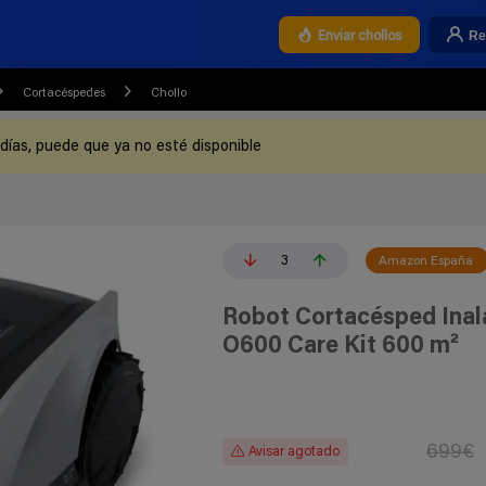
Re
Enviar chollos
Cortacéspedes
Chollo
 días, puede que ya no esté disponible
3
Amazon España
Robot Cortacésped Ina
O600 Care Kit 600 m²
699€
Avisar agotado