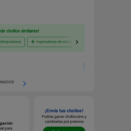
de chollos similares!
olimpiadoras
Aspiradores de exterior
Motosierras
Ama
ONADOS
¡Envía tus chollos!
Podrás ganar chollocoins y
cambiarlas por premios
gación
eal para