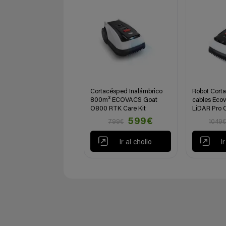
Cortacésped Inalámbrico
Robot Cort
800m² ECOVACS Goat
cables Eco
O800 RTK Care Kit
LiDAR Pro C
599€
799€
1049
Ir al chollo
I