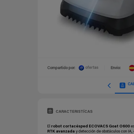
ofertas
Compartido por:
Envio:
CA
CARACTERISTÍCAS
El
robot cortacésped ECOVACS Goat O600
es
RTK avanzada
y detección de obstáculos con IA, 