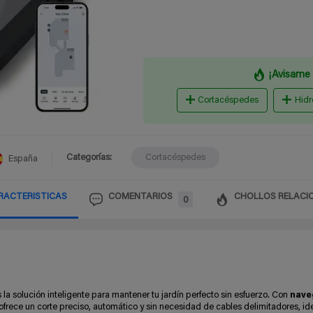
¡Avisame 
Cortacéspedes
Hidr
Categorías:
Cortacéspedes
España
RACTERISTICAS
COMENTARIOS
CHOLLOS RELACI
0
 la solución inteligente para mantener tu jardín perfecto sin esfuerzo. Con
nave
ofrece un corte preciso, automático y sin necesidad de cables delimitadores, id