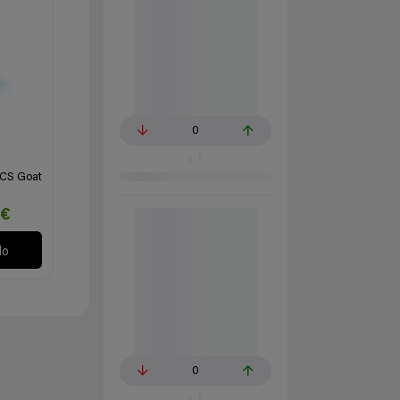
0
ACS Goat
€
lo
0