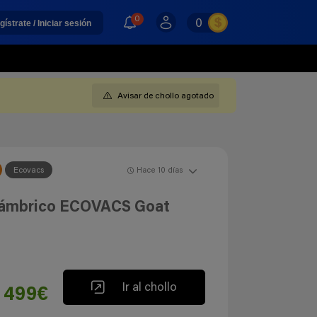
0
0
gístrate / Iniciar sesión
Avisar de chollo agotado
Ecovacs
Hace 10 días
lámbrico ECOVACS Goat
Ir al chollo
499€