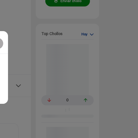
Enviar chollo
Top Chollos
Hoy
0