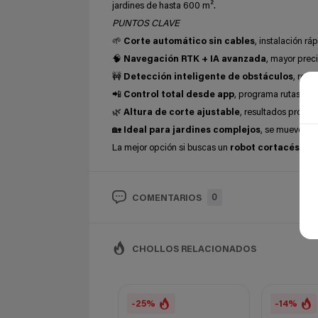
jardines de hasta 600 m².
PUNTOS CLAVE
🌱
Corte automático sin cables
, instalación rá
🧠
Navegación RTK + IA avanzada
, mayor prec
🚧
Detección inteligente de obstáculos
, rec
📲
Control total desde app
, programa rutas, zon
🌿
Altura de corte ajustable
, resultados profes
🏡
Ideal para jardines complejos
, se mueve po
La mejor opción si buscas un
robot cortacésped 
0
COMENTARIOS
CHOLLOS RELACIONADOS
-25%
-14%