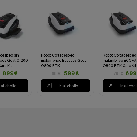
acésped sin
Robot Cortacésped
Robot Cortacésped
vacs Goat O1200
inalámbrico Ecovacs Goat
Inalámbrico ECOV
are Kit
O800 RTK
O800 RTK Care Kit
899€
599€
699
€
699€
799€
r al chollo
Ir al chollo
Ir al chol