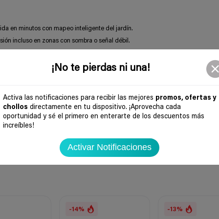
pida en minutos con mapeo inteligente del jardín.
isión incluso en zonas con sombra o señal débil.
onoce más de 200 objetos para máxima seguridad.
as y horarios fácilmente desde el móvil.
¡No te pierdas ni una!
ionales adaptados a cualquier tipo de césped.
r zonas estrechas y pendientes sin problemas.
Activa las notificaciones para recibir las mejores
promos, ofertas y
automático, preciso y sin cables para un jardín siempre perfecto
.
chollos
directamente en tu dispositivo. ¡Aprovecha cada
oportunidad y sé el primero en enterarte de los descuentos más
increíbles!
Activar Notificaciones
-14%
-13%