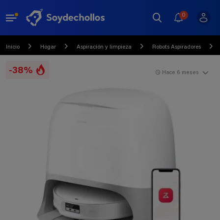
0
Inicio
Hogar
Aspiración y limpieza
Robots Aspiradores
-38%
Hace 6 meses