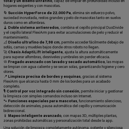
total y un diseño ultrafino
, capaz de limpiar en profundidad incluso en
hogares exigentes y con mascotas.
🌀
Succión HyperForce de 22.000 Pa
, elimina sin esfuerzo polvo,
suciedad incrustada, restos grandes y pelo de mascotas tanto en suelos
duros como en alfombras.
🧹
Doble sistema antienredos
, combina el cepillo principal DuoDivide
y el cepillo lateral FlexiArm para evitar acumulaciones de pelo y reducir el
mantenimiento.
📐
Diseño ultrafino de 7,98 cm
, permite acceder fácilmente debajo de
sofás, camas y muebles bajos donde otros robots no llegan.
🚀
Chasis AdaptiLift inteligente
, ajusta la altura automáticamente
para superar alfombras, desniveles y umbrales sin perder eficacia.
🧼
Fregado avanzado con lavado y secado automático
, las mopas
se limpian con agua caliente y se secan solas, garantizando higiene y cero
olores.
📍
Limpieza precisa de bordes y esquinas
, gracias al sistema
FlexiArm que alcanza hasta 0 mm de los bordes para un acabado
completo.
🎙️
Control por voz integrado sin conexión
, permite iniciar y gestionar
la limpieza con simples comandos incluso sin Internet.
🐾
Funciones especiales para mascotas
, funcionamiento silencioso,
detección de animales, pausa automática del cepillo y comunicación
bidireccional.
📱
Mapeo inteligente avanzado
, con mapas 3D, múltiples plantas,
zonas prohibidas automáticas y personalización total desde la app.
Una solución de limpieza completamente autónoma, potente y silenciosa