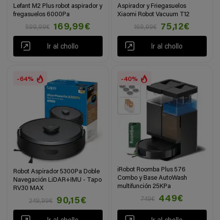
Lefant M2 Plus robot aspirador y
Aspirador y Friegasuelos
fregasuelos 6000Pa
Xiaomi Robot Vacuum T12
169,99€
75,12€
599,99€
169,99€
Ir al chollo
Ir al chollo
-64%
-40%
iRobot Roomba Plus 576
Robot Aspirador 5300Pa Doble
Combo y Base AutoWash
Navegación LiDAR+IMU - Tapo
multifunción 25KPa
RV30 MAX
449€
749€
90,15€
249,99€