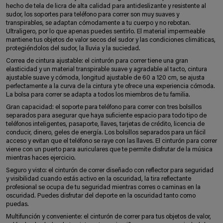
hecho de tela de licra de alta calidad para antideslizante y resistente al
sudor, los soportes para teléfono para correr son muy suaves y
transpirables, se adaptan cómodamente a tu cuerpo y no rebotan.
Ultraligero, por lo que apenas puedes sentirlo. El material impermeable
mantiene tus objetos de valor secos del sudor y las condiciones climáticas,
protegiéndolos del sudor, la lluvia y la suciedad.
Correa de cintura ajustable: el cinturón para correr tiene una gran
elasticidad y un material transpirable suave y agradable al tacto, cintura
ajustable suave y cómoda, longitud ajustable de 60 a 120 cm, se ajusta
perfectamente a la curva de la cintura y te ofrece una experiencia cómoda.
La bolsa para correr se adapta a todos los miembros de tu familia.
Gran capacidad: el soporte para teléfono para correr con tres bolsillos
separados para asegurar que haya suficiente espacio para todo tipo de
teléfonos inteligentes, pasaporte, llaves, tarjetas de crédito, licencia de
conducir, dinero, geles de energía. Los bolsillos separados para un fácil
acceso y evitan que el teléfono se raye con las llaves. El cinturón para correr
viene con un puerto para auriculares que te permite disfrutar de la música
mientras haces ejercicio.
Seguro y visto: el cinturón de correr diseñado con reflector para seguridad
y visibilidad cuando estás activo en la oscuridad, la tira reflectante
profesional se ocupa de tu seguridad mientras corres o caminas en la
oscuridad. Puedes disfrutar del deporte en la oscuridad tanto como
puedas.
Multifunción y conveniente: el cinturón de correr para tus objetos de valor,