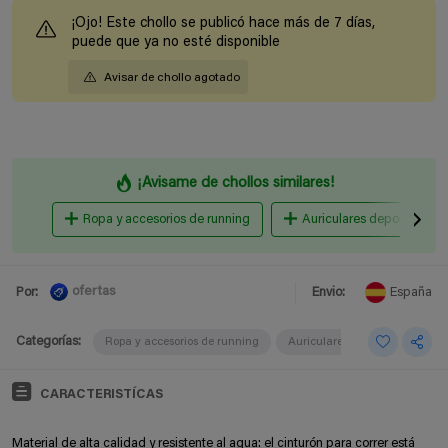
¡Ojo! Este chollo se publicó hace más de 7 días,
puede que ya no esté disponible
Avisar de chollo agotado
¡Avisame de chollos similares!
Ropa y accesorios de running
Auriculares deportivos
ofertas
Por:
Envio:
España
Categorías:
Ropa y accesorios de running
Auriculares deportivos
Tr
CARACTERISTÍCAS
Material de alta calidad y resistente al agua: el cinturón para correr está