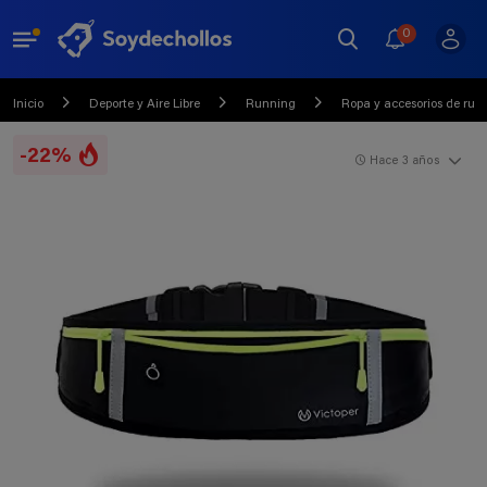
0
Inicio
Deporte y Aire Libre
Running
Ropa y accesorios de run
-22%
Hace 3 años