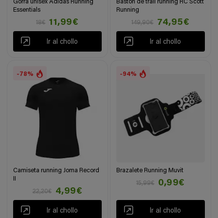
Gorra unisex Adidas Running
Bastón de trail running RC Scott
Essentials
Running
11,99€
74,95€
18€
149,90€
Ir al chollo
Ir al chollo
-78%
-94%
Camiseta running Joma Record
Brazalete Running Muvit
II
0,99€
15,99€
4,99€
22,20€
Ir al chollo
Ir al chollo