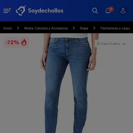
0
Inicio
Moda, Calzado y Accesorios
Ropa
Pantalones y vaquer
-72%
Hace 3 años