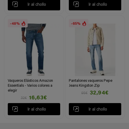
Ir al chollo
Ir al chollo
-48%
-65%
Vaqueros Elásticos Amazon
Pantalones vaqueros Pepe
Essentials - Varios colores a
Jeans Kingston Zip
elegir
32,94€
95€
16,63€
32€
Ir al chollo
Ir al chollo