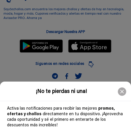
Soydechollos.com encuentra los mejores chollos y ofertas de hoy en tecnología,
moda, hogar y más. Cupones verificados y alertas en tiempo real con nuestro
Avisador PRO. Ahorra ya
Descargar Nuestra APP
Siguenos en redes sociales
Suscribir
¡No te pierdas ni una!
Introduciendo mi correo electronico acepto la politica de privacidad y doy mi
consentimiento a recibir comerciales a traves de mi e-mail
Activa las notificaciones para recibir las mejores
promos,
ofertas y chollos
directamente en tu dispositivo. ¡Aprovecha
Comunidad
cada oportunidad y sé el primero en enterarte de los
descuentos más increíbles!
Legal