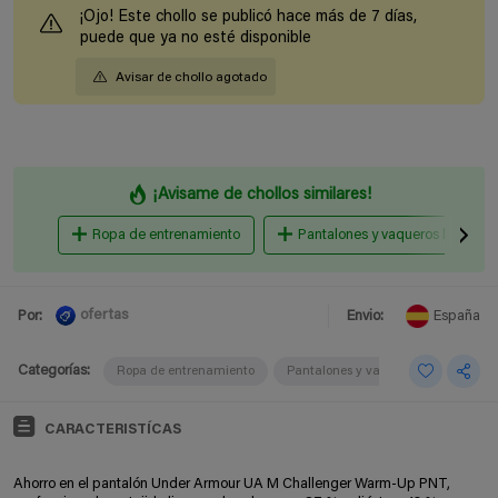
¡Ojo! Este chollo se publicó hace más de 7 días,
puede que ya no esté disponible
Avisar de chollo agotado
¡Avisame de chollos similares!
Ropa de entrenamiento
Pantalones y vaqueros hombre
ofertas
Por:
Envio:
España
Categorías:
Ropa de entrenamiento
Pantalones y vaqueros hombre
CARACTERISTÍCAS
Ahorro en el pantalón Under Armour UA M Challenger Warm-Up PNT,