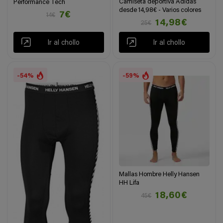
Camiseta deportiva Adidas
Performance Tech
desde 14,98€ - Varios colores
7€
14€
14,98€
25€
Ir al chollo
Ir al chollo
-54%
-59%
Mallas Hombre Helly Hansen
HH Lifa
18,60€
45€