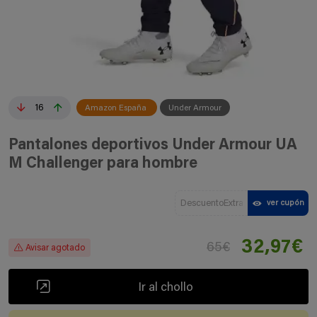
16
Amazon España
Under Armour
Pantalones deportivos Under Armour UA
M Challenger para hombre
DescuentoExtra
ver cupón
32,97€
65€
Avisar agotado
Ir al chollo